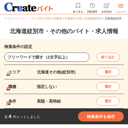
後で見る
閲覧履歴
会員登録
メニュー
クリエイトバイト・パート求人TOP
＞
北海道
＞
北海道その他
＞
北海道紋別市
＞
北海道紋別市・そ
北海道紋別市・その他のバイト・求人情報
検索条件の設定
絞り込む
エリア
北海道その他(紋別市)
選択
職種
指定しない
選択
条件
高額・高時給
選択
4
検索条件を保存
全
件ヒットしました