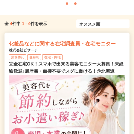
4
1
-
4
全
件中
件を表示
化粧品などに関する在宅調査員・在宅モニター
株式会社ビサーチ
業務委託
登録制
在宅・内職
完全在宅OK！スマホで出来る美容モニター大募集！未経
験歓迎♪履歴書・面接不要でスグに働ける！@北海道