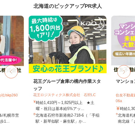
北海道のピックアップPR求人
花王グループ倉庫の構内作業スタ
マンショ
ッフ
花王ロジスティクス株式会社 石狩LC
skp260
住友不動産建
06a
時給1,410円～1,825円以上 ★土
曜・祝日は基本給5%アッ...
時給1,3
条/札幌市営
北海道石狩市新港南2-718-6（「手稲
北海道札
...
駅・新琴似駅・麻生駅」か...
南北線「さ