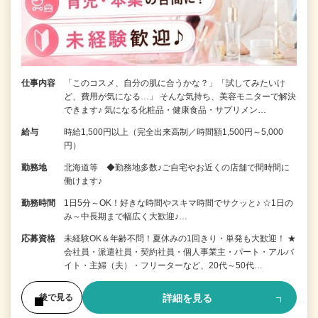
仕事内容
「このコスメ、自分の肌に合うかな？」「試してみたいけ
ど、費用が気になる…」 そんな気持ち、美容モニターで解決
できます♪ 気になる化粧品・健康食品・サプリメン…
給与
時給1,500円以上（完全出来高制／時間額1,500円～5,000
円）
勤務地
北海道等 ◆勤務地多数♪ご自宅やお近くの店舗で間時間に
働けます♪
勤務時間
1日5分～OK！好きな時間やスキマ時間でサクッと♪ ☆1日の
み～中長期まで幅広く大歓迎♪…
応募資格
未経験OK＆年齢不問！夏休みの1回きり・単発も大歓迎！ ★
会社員・派遣社員・契約社員・個人事業主・パート・アルバ
イト・主婦（夫）・フリーターなど、20代～50代…
詳細を見る
後で見る