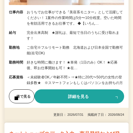
仕事内容
おうちでお仕事ができる『美容系モニター』として活躍して
ください！ 1案件の作業時間は5分〜10分程度。空いた時間
を有効活用できるお仕事です。 ◆【いろん…
給与
完全出来高制 ★謝礼は、最短で当日のうちに受け取れま
す！
勤務地
ご自宅※フルリモート勤務 北海道および日本全国で勤務可
能(在宅OK)
勤務時間
好きな時間に働けます！ ★単発（1日のみ）OK！ ★応募
後、即お仕事開始も可！ ★在…
応募資格
＜未経験者OK／年齢不問＞⇒★特に20代〜50代の女性の登
録多数★ ※スマートフォンもしくはパソコンをお持ちの方
詳細を見る
後で見る
更新日： 2026/07/31 掲載終了日： 2026/08/24