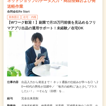
ネットショップのデータ入力・商品登録および発
送軽作業
合同会社Re Start
業務委託
在宅・内職
【Wワーク歓迎！】副業で月15万円前後を見込めるフリ
マアプリ出品の運用サポート！未経験／在宅OK
仕事内容
出品入力から発送まで！ ネット通販の仕組みが学べる◎ ＼2
0〜40代の男性が活躍中／ 「毎月の給料に“あと少し”プラス
したい！」 ⇒そんな〈目標〉を…
給与
完全出来高制
勤務地
北海道札幌市、他青森県、岩手県、宮城県各地のご自宅 ※