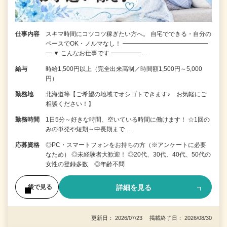
仕事内容
スキマ時間にコツコツ稼ぎたい方へ。 自宅でできる・自分の
ペースでOK・ノルマなし！ ━━━━━━━━━━━━━━
━ ▼ こんなお仕事です ━━━━━…
給与
時給1,500円以上（完全出来高制／時間額1,500円～5,000
円）
勤務地
北海道等【ご希望の地域でオシゴトできます♪ お気軽にご
相談ください！】
勤務時間
1日5分～好きな時間、空いている時間に働けます！ ☆1回の
みの単発や短期～中長期まで…
応募資格
◎PC・スマートフォンをお持ちの方（※アンケートに必要
なため） ◎未経験者大歓迎！ ◎20代、30代、40代、50代の
女性の登録多数 ◎年齢不問
詳細を見る
後で見る
更新日： 2026/07/23 掲載終了日： 2026/08/30