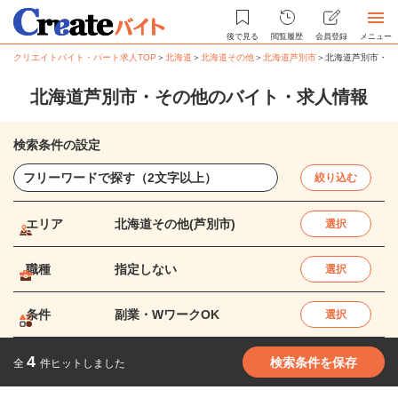
後で見る
閲覧履歴
会員登録
メニュー
クリエイトバイト・パート求人TOP
＞
北海道
＞
北海道その他
＞
北海道芦別市
＞
北海道芦別市・そ
北海道芦別市・その他のバイト・求人情報
検索条件の設定
絞り込む
エリア
北海道その他(芦別市)
選択
職種
指定しない
選択
条件
副業・WワークOK
選択
4
検索条件を保存
全
件ヒットしました