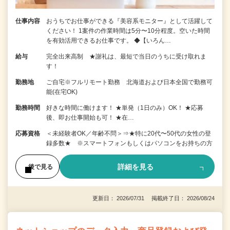
仕事内容
おうちでお仕事ができる『美容系モニター』として活躍して
ください！ 1案件の作業時間は5分〜10分程度。空いた時間
を有効活用できるお仕事です。 ◆【いろん…
給与
完全出来高制 ★謝礼は、最短で当日のうちに受け取れま
す！
勤務地
ご自宅※フルリモート勤務 北海道および日本全国で勤務可
能(在宅OK)
勤務時間
好きな時間に働けます！ ★単発（1日のみ）OK！ ★応募
後、即お仕事開始も可！ ★在…
応募資格
＜未経験者OK／年齢不問＞⇒★特に20代〜50代の女性の登
録多数★ ※スマートフォンもしくはパソコンをお持ちの方
詳細を見る
後で見る
更新日： 2026/07/31 掲載終了日： 2026/08/24