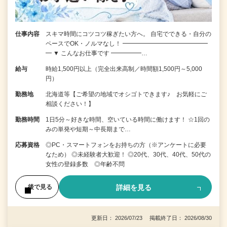
仕事内容
スキマ時間にコツコツ稼ぎたい方へ。 自宅でできる・自分の
ペースでOK・ノルマなし！ ━━━━━━━━━━━━━━
━ ▼ こんなお仕事です ━━━━━…
給与
時給1,500円以上（完全出来高制／時間額1,500円～5,000
円）
勤務地
北海道等【ご希望の地域でオシゴトできます♪ お気軽にご
相談ください！】
勤務時間
1日5分～好きな時間、空いている時間に働けます！ ☆1回の
みの単発や短期～中長期まで…
応募資格
◎PC・スマートフォンをお持ちの方（※アンケートに必要
なため） ◎未経験者大歓迎！ ◎20代、30代、40代、50代の
女性の登録多数 ◎年齢不問
詳細を見る
後で見る
更新日： 2026/07/23 掲載終了日： 2026/08/30