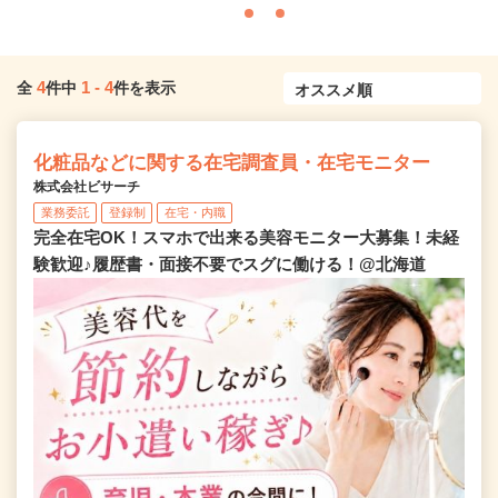
4
1
-
4
全
件中
件を表示
化粧品などに関する在宅調査員・在宅モニター
株式会社ビサーチ
業務委託
登録制
在宅・内職
完全在宅OK！スマホで出来る美容モニター大募集！未経
験歓迎♪履歴書・面接不要でスグに働ける！@北海道