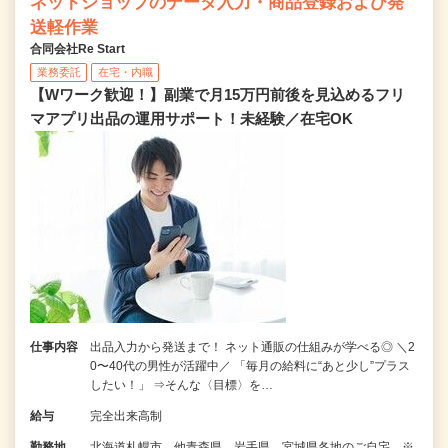
ネットショップのデータ入力・商品登録および発
送軽作業
合同会社Re Start
業務委託
在宅・内職
【Wワーク歓迎！】副業で月15万円前後を見込めるフリ
マアプリ出品の運用サポート！未経験／在宅OK
仕事内容
出品入力から発送まで！ ネット通販の仕組みが学べる◎ ＼2
0〜40代の男性が活躍中／ 「毎月の給料に“あと少し”プラス
したい！」 ⇒そんな〈目標〉を…
給与
完全出来高制
勤務地
北海道札幌市、他青森県、岩手県、宮城県各地のご自宅 ※