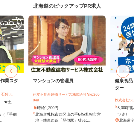
北海道のピックアップPR求人
内作業スタ
マンションの管理員
健康食品
ター
石狩LC
住友不動産建物サービス株式会社/skp260
04a
株式会社SO
上 ★土
.
時給1,200円
5,000
つき） 
-6（「手稲
北海道札幌市西区山の手6条/札幌市営
..
地下鉄東西線「琴似駅」徒歩1...
北海道