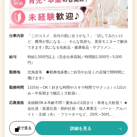
仕事内容
「このコスメ、自分の肌に合うかな？」「試してみたいけ
ど、費用が気になる…」 そんな気持ち、美容モニターで解決
できます♪ 気になる化粧品・健康食品・サプリメン…
給与
時給1,500円以上（完全出来高制／時間額1,500円～5,000
円）
勤務地
北海道等 ◆勤務地多数♪ご自宅やお近くの店舗で間時間に
働けます♪
勤務時間
1日5分～OK！好きな時間やスキマ時間でサクッと♪ ☆1日の
み～中長期まで幅広く大歓迎♪…
応募資格
未経験OK＆年齢不問！夏休みの1回きり・単発も大歓迎！ ★
会社員・派遣社員・契約社員・個人事業主・パート・アルバ
イト・主婦（夫）・フリーターなど、20代～50代…
詳細を見る
後で見る