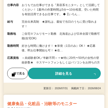
仕事内容
おうちでお仕事ができる『美容系モニター』として活躍して
ください！ 1案件の作業時間は5分〜10分程度。空いた時間
を有効活用できるお仕事です。 ◆【いろん…
給与
完全出来高制 ★謝礼は、最短で当日のうちに受け取れま
す！
勤務地
ご自宅※フルリモート勤務 北海道および日本全国で勤務可
能(在宅OK)
勤務時間
好きな時間に働けます！ ★単発（1日のみ）OK！ ★応募
後、即お仕事開始も可！ ★在…
応募資格
＜未経験者OK／年齢不問＞⇒★特に20代〜50代の女性の登
録多数★ ※スマートフォンもしくはパソコンをお持ちの方
詳細を見る
後で見る
更新日： 2026/07/31 掲載終了日： 2026/08/24
健康食品・化粧品・治験等のモニター