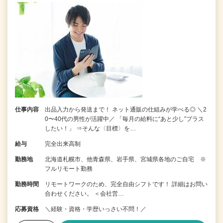
仕事内容
出品入力から発送まで！ ネット通販の仕組みが学べる◎ ＼2
0〜40代の男性が活躍中／ 「毎月の給料に“あと少し”プラス
したい！」 ⇒そんな〈目標〉を…
給与
完全出来高制
勤務地
北海道札幌市、他青森県、岩手県、宮城県各地のご自宅 ※
フルリモート勤務
勤務時間
リモートワークのため、完全自由シフトです！ 詳細はお問い
合わせください。 ＜会社営…
応募資格
＼経験・資格・学歴いっさい不問！／