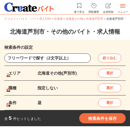
後で見る
閲覧履歴
会員登録
メニュー
クリエイトバイト・パート求人TOP
＞
北海道
＞
北海道その他
＞
北海道芦別市
＞
北海道芦別市・そ
北海道芦別市・その他のバイト・求人情報
検索条件の設定
絞り込む
エリア
北海道その他(芦別市)
選択
職種
指定しない
選択
条件
昼
選択
5
検索条件を保存
全
件ヒットしました