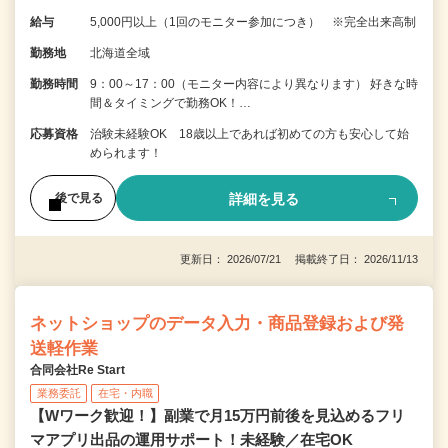
給与
5,000円以上（1回のモニター参加につき） ※完全出来高制
勤務地
北海道全域
勤務時間
9：00～17：00（モニター内容により異なります） 好きな時
間＆タイミングで勤務OK！…
応募資格
治験未経験OK 18歳以上であれば初めての方も安心して始
められます！
詳細を見る
後で見る
更新日： 2026/07/21 掲載終了日： 2026/11/13
ネットショップのデータ入力・商品登録および発
送軽作業
合同会社Re Start
業務委託
在宅・内職
【Wワーク歓迎！】副業で月15万円前後を見込めるフリ
マアプリ出品の運用サポート！未経験／在宅OK