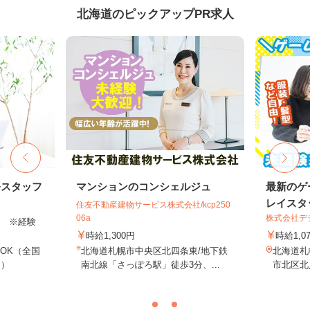
北海道のピックアップPR求人
務スタッフ
マンションのコンシェルジュ
最新のゲ
レイスタ
住友不動産建物サービス株式会社/kcp250
06a
株式会社デジ
以上 ※経験
時給1,300円
時給1,0
OK（全国
北海道札幌市中央区北四条東/地下鉄
北海道札
し）
南北線「さっぽろ駅」徒歩3分、...
市北区北