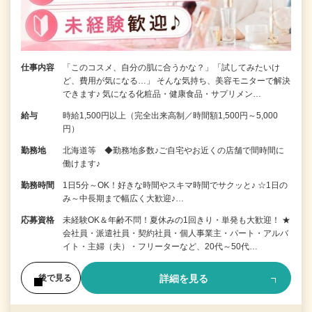
仕事内容
「このコスメ、自分の肌に合うかな？」「試してみたいけ
ど、費用が気になる…」 そんな気持ち、美容モニターで解決
できます♪ 気になる化粧品・健康食品・サプリメン…
給与
時給1,500円以上（完全出来高制／時間額1,500円～5,000
円）
勤務地
北海道等 ◆勤務地多数♪ご自宅やお近くの店舗で間時間に
働けます♪
勤務時間
1日5分～OK！好きな時間やスキマ時間でサクッと♪ ☆1日の
み～中長期まで幅広く大歓迎♪…
応募資格
未経験OK＆年齢不問！夏休みの1回きり・単発も大歓迎！ ★
会社員・派遣社員・契約社員・個人事業主・パート・アルバ
イト・主婦（夫）・フリーターなど、20代～50代…
詳細を見る
後で見る