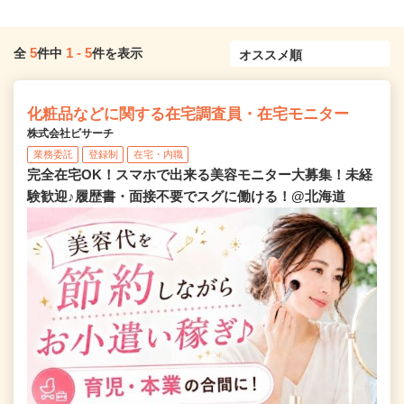
5
1
-
5
全
件中
件を表示
化粧品などに関する在宅調査員・在宅モニター
株式会社ビサーチ
業務委託
登録制
在宅・内職
完全在宅OK！スマホで出来る美容モニター大募集！未経
験歓迎♪履歴書・面接不要でスグに働ける！@北海道