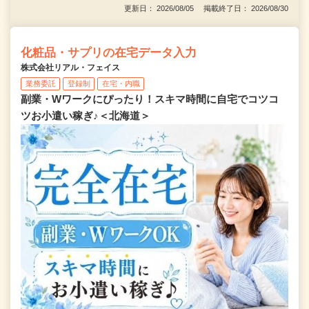
更新日： 2026/08/05 掲載終了日： 2026/08/30
化粧品・サプリの在宅データ入力
株式会社リアル・フェイス
業務委託
登録制
在宅・内職
副業・Wワークにぴったり！スキマ時間に自宅でコツコ
ツお小遣い稼ぎ♪＜北海道＞