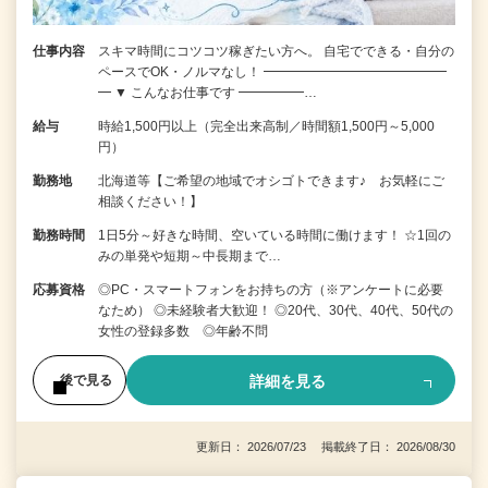
仕事内容
スキマ時間にコツコツ稼ぎたい方へ。 自宅でできる・自分の
ペースでOK・ノルマなし！ ━━━━━━━━━━━━━━
━ ▼ こんなお仕事です ━━━━━…
給与
時給1,500円以上（完全出来高制／時間額1,500円～5,000
円）
勤務地
北海道等【ご希望の地域でオシゴトできます♪ お気軽にご
相談ください！】
勤務時間
1日5分～好きな時間、空いている時間に働けます！ ☆1回の
みの単発や短期～中長期まで…
応募資格
◎PC・スマートフォンをお持ちの方（※アンケートに必要
なため） ◎未経験者大歓迎！ ◎20代、30代、40代、50代の
女性の登録多数 ◎年齢不問
詳細を見る
後で見る
更新日： 2026/07/23 掲載終了日： 2026/08/30