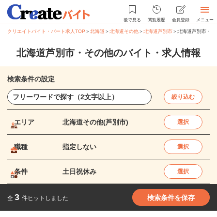
後で見る
閲覧履歴
会員登録
メニュー
クリエイトバイト・パート求人TOP
＞
北海道
＞
北海道その他
＞
北海道芦別市
＞
北海道芦別市・そ
北海道芦別市・その他のバイト・求人情報
検索条件の設定
絞り込む
エリア
北海道その他(芦別市)
選択
職種
指定しない
選択
条件
土日祝休み
選択
3
検索条件を保存
全
件ヒットしました