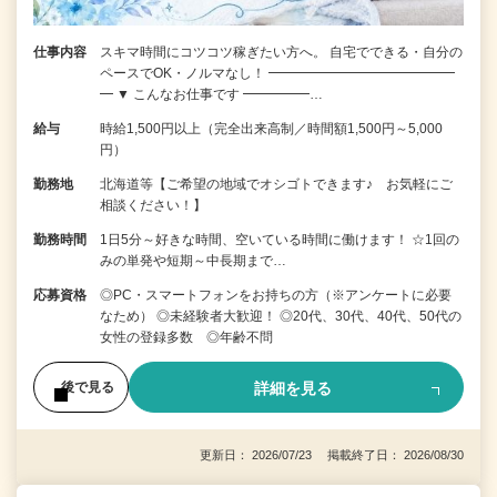
仕事内容
スキマ時間にコツコツ稼ぎたい方へ。 自宅でできる・自分の
ペースでOK・ノルマなし！ ━━━━━━━━━━━━━━
━ ▼ こんなお仕事です ━━━━━…
給与
時給1,500円以上（完全出来高制／時間額1,500円～5,000
円）
勤務地
北海道等【ご希望の地域でオシゴトできます♪ お気軽にご
相談ください！】
勤務時間
1日5分～好きな時間、空いている時間に働けます！ ☆1回の
みの単発や短期～中長期まで…
応募資格
◎PC・スマートフォンをお持ちの方（※アンケートに必要
なため） ◎未経験者大歓迎！ ◎20代、30代、40代、50代の
女性の登録多数 ◎年齢不問
詳細を見る
後で見る
更新日： 2026/07/23 掲載終了日： 2026/08/30