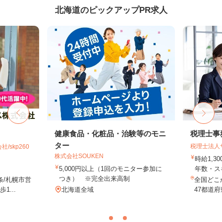
北海道のピックアップPR求人
健康食品・化粧品・治験等のモニ
税理士事
ター
税理士法人
skp260
株式会社SOUKEN
時給1,3
5,000円以上（1回のモニター参加に
年数・ス
つき） ※完全出来高制
条/札幌市営
全国どこ
...
北海道全域
47都道