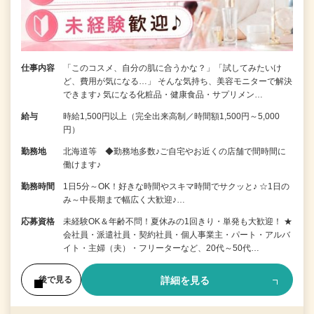
仕事内容
「このコスメ、自分の肌に合うかな？」「試してみたいけ
ど、費用が気になる…」 そんな気持ち、美容モニターで解決
できます♪ 気になる化粧品・健康食品・サプリメン…
給与
時給1,500円以上（完全出来高制／時間額1,500円～5,000
円）
勤務地
北海道等 ◆勤務地多数♪ご自宅やお近くの店舗で間時間に
働けます♪
勤務時間
1日5分～OK！好きな時間やスキマ時間でサクッと♪ ☆1日の
み～中長期まで幅広く大歓迎♪…
応募資格
未経験OK＆年齢不問！夏休みの1回きり・単発も大歓迎！ ★
会社員・派遣社員・契約社員・個人事業主・パート・アルバ
イト・主婦（夫）・フリーターなど、20代～50代…
詳細を見る
後で見る