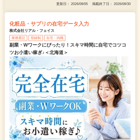
更新日： 2026/08/05 掲載終了日： 2026/08/30
化粧品・サプリの在宅データ入力
株式会社リアル・フェイス
業務委託
登録制
在宅・内職
副業・Wワークにぴったり！スキマ時間に自宅でコツコ
ツお小遣い稼ぎ♪＜北海道＞