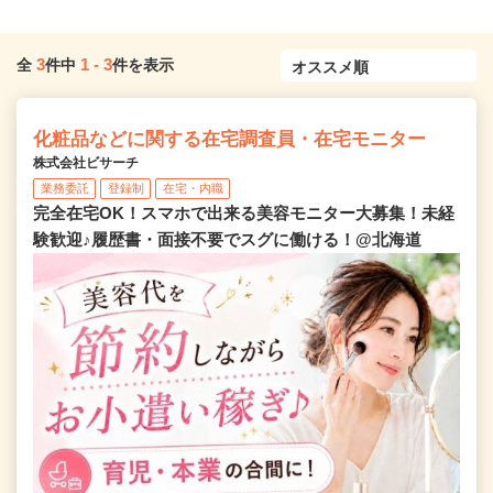
3
1
-
3
全
件中
件を表示
化粧品などに関する在宅調査員・在宅モニター
株式会社ビサーチ
業務委託
登録制
在宅・内職
完全在宅OK！スマホで出来る美容モニター大募集！未経
験歓迎♪履歴書・面接不要でスグに働ける！@北海道