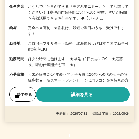
仕事内容
おうちでお仕事ができる『美容系モニター』として活躍して
ください！ 1案件の作業時間は5分〜10分程度。空いた時間
を有効活用できるお仕事です。 ◆【いろん…
給与
完全出来高制 ★謝礼は、最短で当日のうちに受け取れま
す！
勤務地
ご自宅※フルリモート勤務 北海道および日本全国で勤務可
能(在宅OK)
勤務時間
好きな時間に働けます！ ★単発（1日のみ）OK！ ★応募
後、即お仕事開始も可！ ★在…
応募資格
＜未経験者OK／年齢不問＞⇒★特に20代〜50代の女性の登
録多数★ ※スマートフォンもしくはパソコンをお持ちの方
詳細を見る
後で見る
更新日： 2026/07/31 掲載終了日： 2026/08/24
1