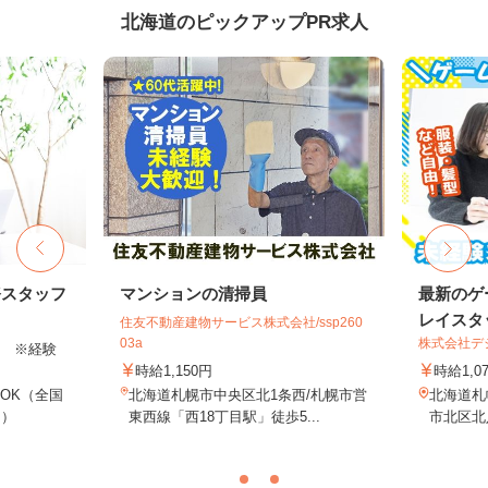
北海道のピックアップPR求人
務スタッフ
マンションの清掃員
最新のゲ
レイスタ
住友不動産建物サービス株式会社/ssp260
03a
株式会社デジ
以上 ※経験
時給1,150円
時給1,0
OK（全国
北海道札幌市中央区北1条西/札幌市営
北海道札
し）
東西線「西18丁目駅」徒歩5...
市北区北