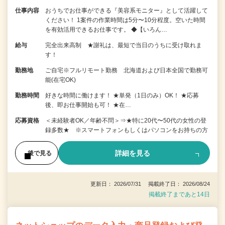
仕事内容
おうちでお仕事ができる『美容系モニター』として活躍して
ください！ 1案件の作業時間は5分〜10分程度。空いた時間
を有効活用できるお仕事です。 ◆【いろん…
給与
完全出来高制 ★謝礼は、最短で当日のうちに受け取れま
す！
勤務地
ご自宅※フルリモート勤務 北海道および日本全国で勤務可
能(在宅OK)
勤務時間
好きな時間に働けます！ ★単発（1日のみ）OK！ ★応募
後、即お仕事開始も可！ ★在…
応募資格
＜未経験者OK／年齢不問＞⇒★特に20代〜50代の女性の登
録多数★ ※スマートフォンもしくはパソコンをお持ちの方
詳細を見る
後で見る
更新日： 2026/07/31 掲載終了日： 2026/08/24
掲載終了まであと14日