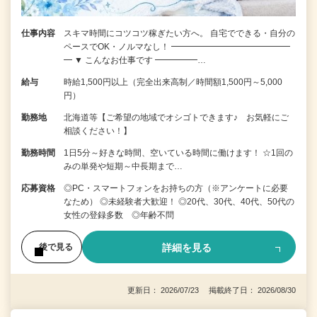
仕事内容
スキマ時間にコツコツ稼ぎたい方へ。 自宅でできる・自分の
ペースでOK・ノルマなし！ ━━━━━━━━━━━━━━
━ ▼ こんなお仕事です ━━━━━…
給与
時給1,500円以上（完全出来高制／時間額1,500円～5,000
円）
勤務地
北海道等【ご希望の地域でオシゴトできます♪ お気軽にご
相談ください！】
勤務時間
1日5分～好きな時間、空いている時間に働けます！ ☆1回の
みの単発や短期～中長期まで…
応募資格
◎PC・スマートフォンをお持ちの方（※アンケートに必要
なため） ◎未経験者大歓迎！ ◎20代、30代、40代、50代の
女性の登録多数 ◎年齢不問
詳細を見る
後で見る
更新日： 2026/07/23 掲載終了日： 2026/08/30