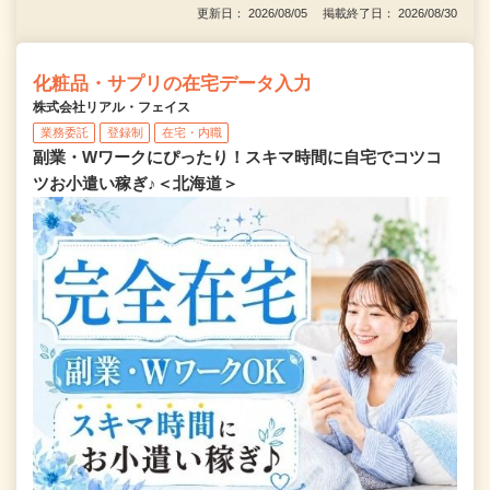
更新日： 2026/08/05 掲載終了日： 2026/08/30
化粧品・サプリの在宅データ入力
株式会社リアル・フェイス
業務委託
登録制
在宅・内職
副業・Wワークにぴったり！スキマ時間に自宅でコツコ
ツお小遣い稼ぎ♪＜北海道＞