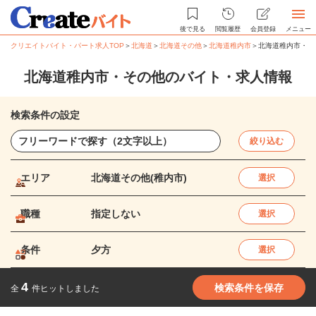
後で見る
閲覧履歴
会員登録
メニュー
クリエイトバイト・パート求人TOP
＞
北海道
＞
北海道その他
＞
北海道稚内市
＞
北海道稚内市・そ
北海道稚内市・その他のバイト・求人情報
検索条件の設定
絞り込む
エリア
北海道その他(稚内市)
選択
職種
指定しない
選択
条件
夕方
選択
4
検索条件を保存
全
件ヒットしました