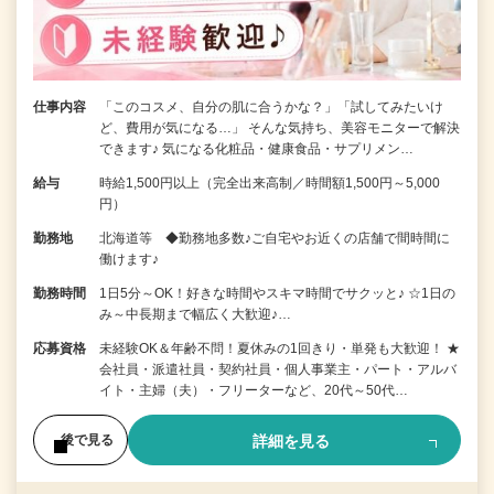
仕事内容
「このコスメ、自分の肌に合うかな？」「試してみたいけ
ど、費用が気になる…」 そんな気持ち、美容モニターで解決
できます♪ 気になる化粧品・健康食品・サプリメン…
給与
時給1,500円以上（完全出来高制／時間額1,500円～5,000
円）
勤務地
北海道等 ◆勤務地多数♪ご自宅やお近くの店舗で間時間に
働けます♪
勤務時間
1日5分～OK！好きな時間やスキマ時間でサクッと♪ ☆1日の
み～中長期まで幅広く大歓迎♪…
応募資格
未経験OK＆年齢不問！夏休みの1回きり・単発も大歓迎！ ★
会社員・派遣社員・契約社員・個人事業主・パート・アルバ
イト・主婦（夫）・フリーターなど、20代～50代…
詳細を見る
後で見る