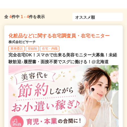
4
1
-
4
全
件中
件を表示
化粧品などに関する在宅調査員・在宅モニター
株式会社ビサーチ
業務委託
登録制
在宅・内職
完全在宅OK！スマホで出来る美容モニター大募集！未経
験歓迎♪履歴書・面接不要でスグに働ける！@北海道