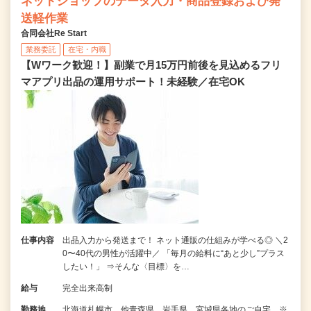
ネットショップのデータ入力・商品登録および発
送軽作業
合同会社Re Start
業務委託
在宅・内職
【Wワーク歓迎！】副業で月15万円前後を見込めるフリ
マアプリ出品の運用サポート！未経験／在宅OK
仕事内容
出品入力から発送まで！ ネット通販の仕組みが学べる◎ ＼2
0〜40代の男性が活躍中／ 「毎月の給料に“あと少し”プラス
したい！」 ⇒そんな〈目標〉を…
給与
完全出来高制
勤務地
北海道札幌市、他青森県、岩手県、宮城県各地のご自宅 ※