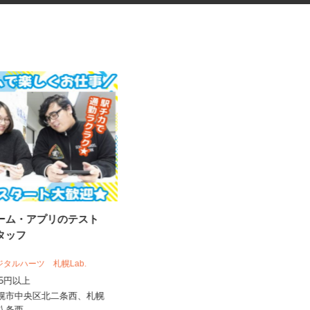
ゲーム・アプリのテスト
ネットショップのデータ入力・
スタッフ
商品登録および発...
合同会社Re Start
デジタルハーツ 札幌Lab.
完全出来高制
,075円以上
北海道札幌市、他青森県、岩手県、