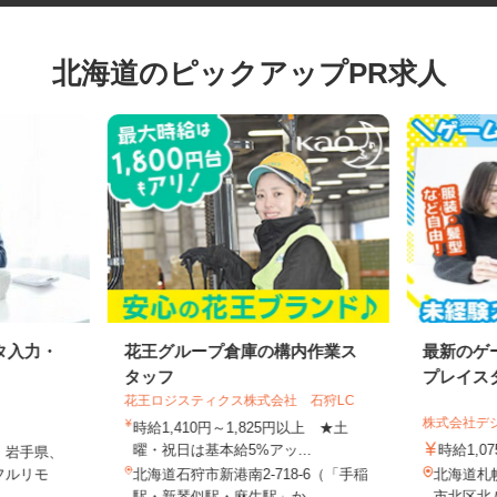
北海道のピックアップPR求人
タ入力・
花王グループ倉庫の構内作業ス
最新の
タッフ
プレイ
花王ロジスティクス株式会社 石狩LC
株式会社
時給1,410円～1,825円以上 ★土
曜・祝日は基本給5%アッ...
時給1
、岩手県、