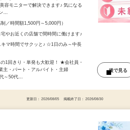
合うかな？」「試してみたいけど、費用が
、美容モニターで解決できます♪ 気になる
メン…
制／時間額1,500円～5,000円）
自宅やお近くの店舗で間時間に働けます♪
スキマ時間でサクッと♪ ☆1日のみ～中長
みの1回きり・単発も大歓迎！ ★会社員・
事業主・パート・アルバイト・主婦
後で見
代～50代…
更新日： 2026/08/05 掲載終了日： 2026/08/30