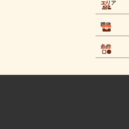
エリア
職種
条件