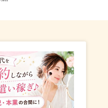
札幌市中央区北二条西、札幌
宮城県各地のご自宅 ※フルリモ
北八条西
ー...