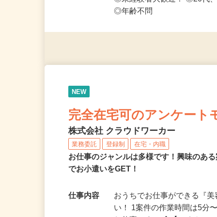
応募資格
◎PC・スマートフォンをお
◎未経験者大歓迎！ ◎20代
◎年齢不問
NEW
完全在宅可のアンケート
株式会社 クラウドワーカー
業務委託
登録制
在宅・内職
お仕事のジャンルは多様です！興味のあ
でお小遣いをGET！