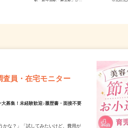
フルリモ
北海道石狩市新港南2-718-6（「手稲
北海道
駅・新琴似駅・麻生駅」か...
市北区
調査員・在宅モニター
ー大募集！未経験歓迎♪履歴書・面接不要