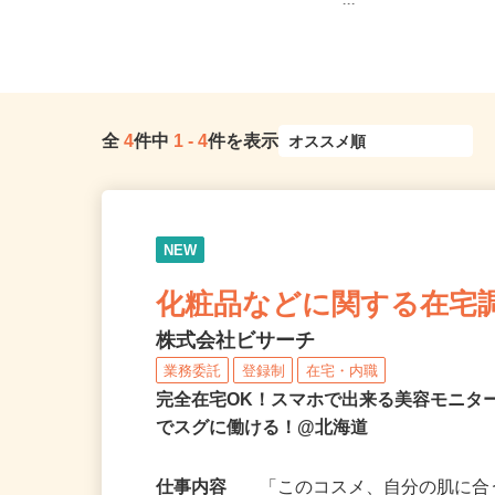
北海道札幌市中央区北二条西、札幌
宮城県各地のご自宅 ※
市北区北八条西
ー...
全
4
件中
1
-
4
件を表示
NEW
化粧品などに関する在宅
株式会社ビサーチ
業務委託
登録制
在宅・内職
完全在宅OK！スマホで出来る美容モニタ
でスグに働ける！@北海道