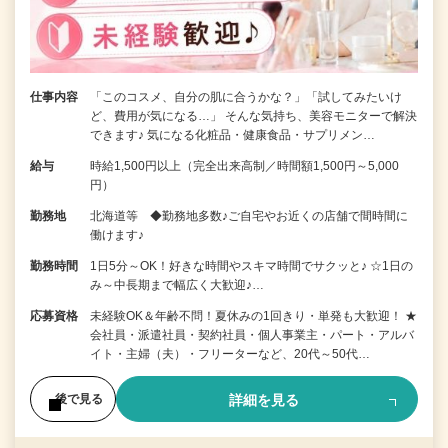
仕事内容
「このコスメ、自分の肌に合うかな？」「試してみたいけ
ど、費用が気になる…」 そんな気持ち、美容モニターで解決
できます♪ 気になる化粧品・健康食品・サプリメン…
給与
時給1,500円以上（完全出来高制／時間額1,500円～5,000
円）
勤務地
北海道等 ◆勤務地多数♪ご自宅やお近くの店舗で間時間に
働けます♪
勤務時間
1日5分～OK！好きな時間やスキマ時間でサクッと♪ ☆1日の
み～中長期まで幅広く大歓迎♪…
応募資格
未経験OK＆年齢不問！夏休みの1回きり・単発も大歓迎！ ★
会社員・派遣社員・契約社員・個人事業主・パート・アルバ
イト・主婦（夫）・フリーターなど、20代～50代…
詳細を見る
後で見る