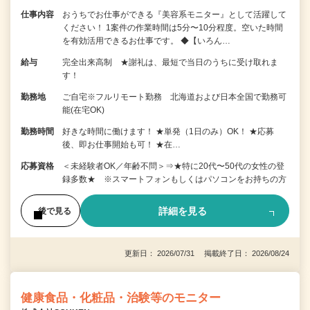
仕事内容
おうちでお仕事ができる『美容系モニター』として活躍して
ください！ 1案件の作業時間は5分〜10分程度。空いた時間
を有効活用できるお仕事です。 ◆【いろん…
給与
完全出来高制 ★謝礼は、最短で当日のうちに受け取れま
す！
勤務地
ご自宅※フルリモート勤務 北海道および日本全国で勤務可
能(在宅OK)
勤務時間
好きな時間に働けます！ ★単発（1日のみ）OK！ ★応募
後、即お仕事開始も可！ ★在…
応募資格
＜未経験者OK／年齢不問＞⇒★特に20代〜50代の女性の登
録多数★ ※スマートフォンもしくはパソコンをお持ちの方
詳細を見る
後で見る
更新日： 2026/07/31 掲載終了日： 2026/08/24
健康食品・化粧品・治験等のモニター