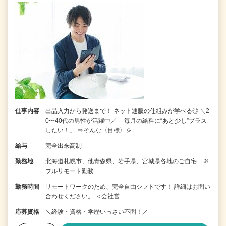
仕事内容
出品入力から発送まで！ ネット通販の仕組みが学べる◎ ＼2
0〜40代の男性が活躍中／ 「毎月の給料に“あと少し”プラス
したい！」 ⇒そんな〈目標〉を…
給与
完全出来高制
勤務地
北海道札幌市、他青森県、岩手県、宮城県各地のご自宅 ※
フルリモート勤務
勤務時間
リモートワークのため、完全自由シフトです！ 詳細はお問い
合わせください。 ＜会社営…
応募資格
＼経験・資格・学歴いっさい不問！／