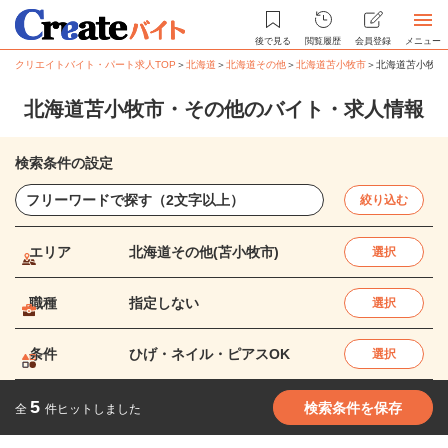
後で見る
閲覧履歴
会員登録
メニュー
クリエイトバイト・パート求人TOP
＞
北海道
＞
北海道その他
＞
北海道苫小牧市
＞
北海道苫小牧市
北海道苫小牧市・その他のバイト・求人情報
検索条件の設定
絞り込む
エリア
北海道その他(苫小牧市)
選択
職種
指定しない
選択
条件
ひげ・ネイル・ピアスOK
選択
5
検索条件を保存
全
件ヒットしました