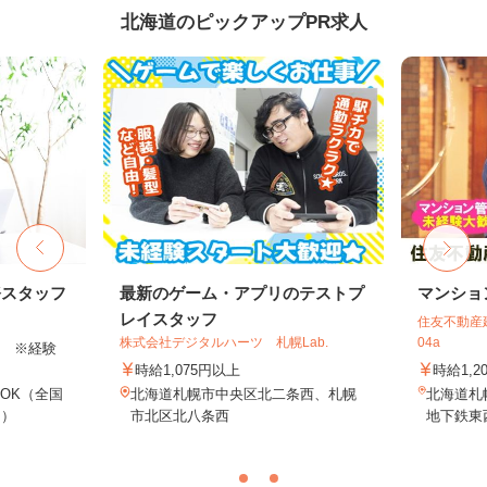
北海道のピックアップPR求人
務スタッフ
最新のゲーム・アプリのテストプ
マンショ
レイスタッフ
住友不動産建
株式会社デジタルハーツ 札幌Lab.
04a
以上 ※経験
時給1,075円以上
時給1,2
OK（全国
北海道札幌市中央区北二条西、札幌
北海道札
し）
市北区北八条西
地下鉄東西