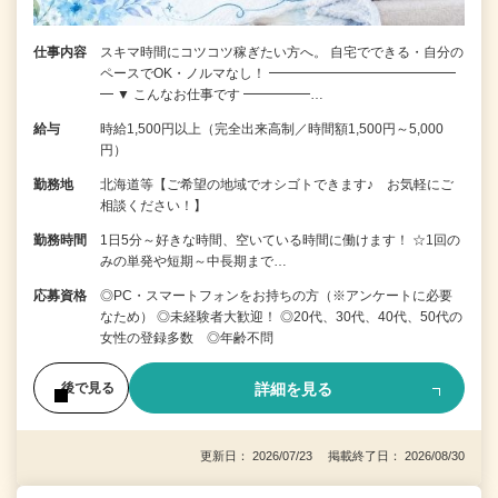
仕事内容
スキマ時間にコツコツ稼ぎたい方へ。 自宅でできる・自分の
ペースでOK・ノルマなし！ ━━━━━━━━━━━━━━
━ ▼ こんなお仕事です ━━━━━…
給与
時給1,500円以上（完全出来高制／時間額1,500円～5,000
円）
勤務地
北海道等【ご希望の地域でオシゴトできます♪ お気軽にご
相談ください！】
勤務時間
1日5分～好きな時間、空いている時間に働けます！ ☆1回の
みの単発や短期～中長期まで…
応募資格
◎PC・スマートフォンをお持ちの方（※アンケートに必要
なため） ◎未経験者大歓迎！ ◎20代、30代、40代、50代の
女性の登録多数 ◎年齢不問
詳細を見る
後で見る
更新日： 2026/07/23 掲載終了日： 2026/08/30