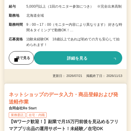
給与
5,000円以上（1回のモニター参加につき） ※完全出来高制
勤務地
北海道全域
勤務時間
9：00～17：00（モニター内容により異なります） 好きな時
間＆タイミングで勤務OK！…
応募資格
治験未経験OK 18歳以上であれば初めての方も安心して始
められます！
詳細を見る
後で見る
更新日： 2026/07/21 掲載終了日： 2026/11/13
ネットショップのデータ入力・商品登録および発
送軽作業
合同会社Re Start
業務委託
在宅・内職
【Wワーク歓迎！】副業で月15万円前後を見込めるフリ
マアプリ出品の運用サポート！未経験／在宅OK