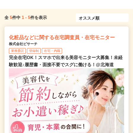
5
1
-
5
全
件中
件を表示
化粧品などに関する在宅調査員・在宅モニター
株式会社ビサーチ
業務委託
登録制
在宅・内職
完全在宅OK！スマホで出来る美容モニター大募集！未経
験歓迎♪履歴書・面接不要でスグに働ける！@北海道