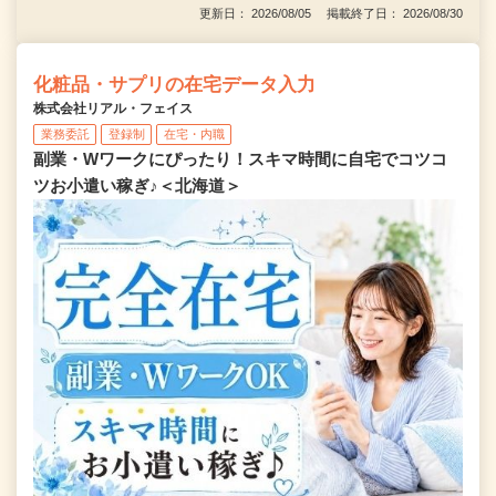
更新日： 2026/08/05 掲載終了日： 2026/08/30
化粧品・サプリの在宅データ入力
株式会社リアル・フェイス
業務委託
登録制
在宅・内職
副業・Wワークにぴったり！スキマ時間に自宅でコツコ
ツお小遣い稼ぎ♪＜北海道＞