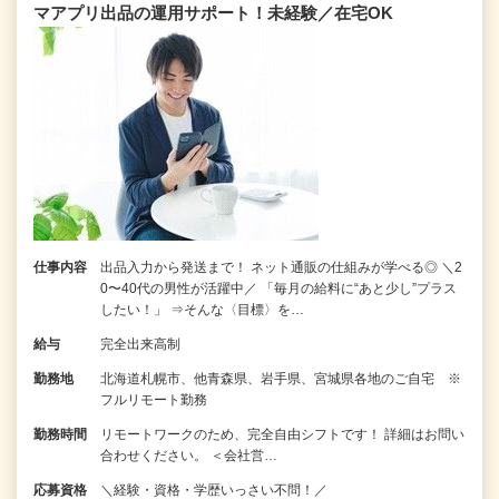
マアプリ出品の運用サポート！未経験／在宅OK
仕事内容
出品入力から発送まで！ ネット通販の仕組みが学べる◎ ＼2
0〜40代の男性が活躍中／ 「毎月の給料に“あと少し”プラス
したい！」 ⇒そんな〈目標〉を…
給与
完全出来高制
勤務地
北海道札幌市、他青森県、岩手県、宮城県各地のご自宅 ※
フルリモート勤務
勤務時間
リモートワークのため、完全自由シフトです！ 詳細はお問い
合わせください。 ＜会社営…
応募資格
＼経験・資格・学歴いっさい不問！／