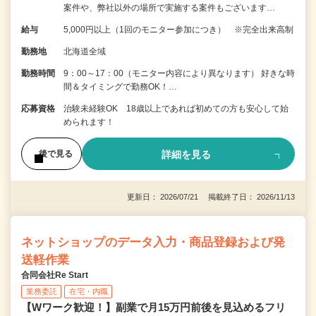
案件や、弊社以外の場所で実施する案件もございます…
給与
5,000円以上（1回のモニター参加につき） ※完全出来高制
勤務地
北海道全域
勤務時間
9：00～17：00（モニター内容により異なります） 好きな時
間＆タイミングで勤務OK！…
応募資格
治験未経験OK 18歳以上であれば初めての方も安心して始
められます！
詳細を見る
後で見る
更新日： 2026/07/21 掲載終了日： 2026/11/13
ネットショップのデータ入力・商品登録および発
送軽作業
合同会社Re Start
業務委託
在宅・内職
【Wワーク歓迎！】副業で月15万円前後を見込めるフリ