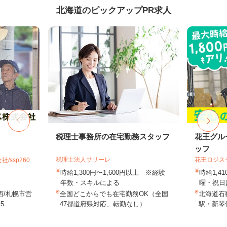
北海道のピックアップPR求人
税理士事務所の在宅勤務スタッフ
花王グル
ッフ
税理士法人サリーレ
花王ロジス
ssp260
時給1,300円〜1,600円以上 ※経験
時給1,4
年数・スキルによる
曜・祝日は
西/札幌市営
全国どこからでも在宅勤務OK（全国
北海道石狩
..
47都道府県対応、転勤なし）
駅・新琴