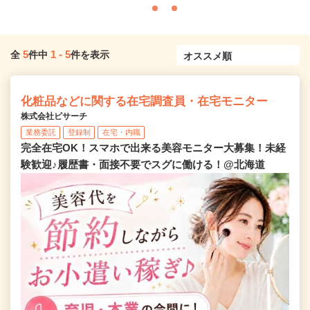
5
1
-
5
全
件中
件を表示
化粧品などに関する在宅調査員・在宅モニター
株式会社ビサーチ
業務委託
登録制
在宅・内職
完全在宅OK！スマホで出来る美容モニター大募集！未経
験歓迎♪履歴書・面接不要でスグに働ける！@北海道