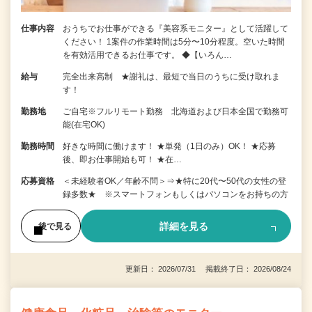
仕事内容
おうちでお仕事ができる『美容系モニター』として活躍して
ください！ 1案件の作業時間は5分〜10分程度。空いた時間
を有効活用できるお仕事です。 ◆【いろん…
給与
完全出来高制 ★謝礼は、最短で当日のうちに受け取れま
す！
勤務地
ご自宅※フルリモート勤務 北海道および日本全国で勤務可
能(在宅OK)
勤務時間
好きな時間に働けます！ ★単発（1日のみ）OK！ ★応募
後、即お仕事開始も可！ ★在…
応募資格
＜未経験者OK／年齢不問＞⇒★特に20代〜50代の女性の登
録多数★ ※スマートフォンもしくはパソコンをお持ちの方
詳細を見る
後で見る
更新日： 2026/07/31 掲載終了日： 2026/08/24