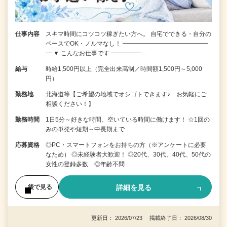
仕事内容
スキマ時間にコツコツ稼ぎたい方へ。 自宅でできる・自分の
ペースでOK・ノルマなし！ ━━━━━━━━━━━━━━
━ ▼ こんなお仕事です ━━━━━…
給与
時給1,500円以上（完全出来高制／時間額1,500円～5,000
円）
勤務地
北海道等【ご希望の地域でオシゴトできます♪ お気軽にご
相談ください！】
勤務時間
1日5分～好きな時間、空いている時間に働けます！ ☆1回の
みの単発や短期～中長期まで…
応募資格
◎PC・スマートフォンをお持ちの方（※アンケートに必要
なため） ◎未経験者大歓迎！ ◎20代、30代、40代、50代の
女性の登録多数 ◎年齢不問
詳細を見る
後で見る
更新日： 2026/07/23 掲載終了日： 2026/08/30