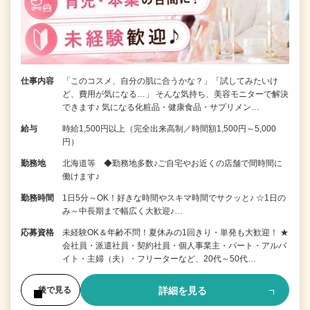
仕事内容
「このコスメ、自分の肌に合うかな？」「試してみたいけ
ど、費用が気になる…」 そんな気持ち、美容モニターで解決
できます♪ 気になる化粧品・健康食品・サプリメン…
給与
時給1,500円以上（完全出来高制／時間額1,500円～5,000
円）
勤務地
北海道等 ◆勤務地多数♪ご自宅やお近くの店舗で間時間に
働けます♪
勤務時間
1日5分～OK！好きな時間やスキマ時間でサクッと♪ ☆1日の
み～中長期まで幅広く大歓迎♪…
応募資格
未経験OK＆年齢不問！夏休みの1回きり・単発も大歓迎！ ★
会社員・派遣社員・契約社員・個人事業主・パート・アルバ
イト・主婦（夫）・フリーターなど、20代～50代…
詳細を見る
後で見る