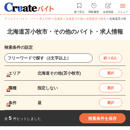
後で見る
閲覧履歴
会員登録
メニュー
クリエイトバイト・パート求人TOP
＞
北海道
＞
北海道その他
＞
北海道苫小牧市
＞
北海道苫小牧市
北海道苫小牧市・その他のバイト・求人情報
検索条件の設定
絞り込む
エリア
北海道その他(苫小牧市)
選択
職種
指定しない
選択
条件
昼
選択
5
検索条件を保存
全
件ヒットしました