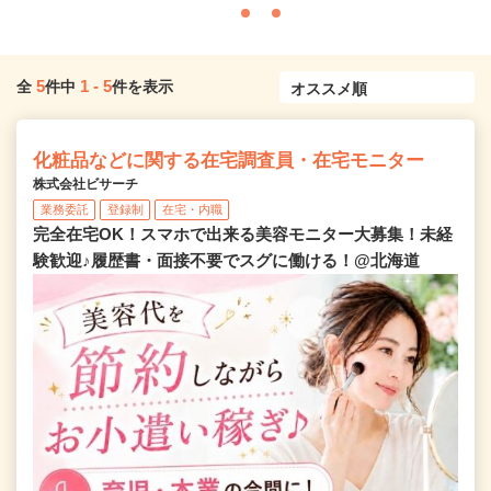
5
1
-
5
全
件中
件を表示
化粧品などに関する在宅調査員・在宅モニター
株式会社ビサーチ
業務委託
登録制
在宅・内職
完全在宅OK！スマホで出来る美容モニター大募集！未経
験歓迎♪履歴書・面接不要でスグに働ける！@北海道