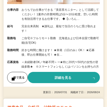
仕事内容
おうちでお仕事ができる『美容系モニター』として活躍して
ください！ 1案件の作業時間は5分〜10分程度。空いた時間
を有効活用できるお仕事です。 ◆【いろん…
給与
完全出来高制 ★謝礼は、最短で当日のうちに受け取れま
す！
勤務地
ご自宅※フルリモート勤務 北海道および日本全国で勤務可
能(在宅OK)
勤務時間
好きな時間に働けます！ ★単発（1日のみ）OK！ ★応募
後、即お仕事開始も可！ ★在…
応募資格
＜未経験者OK／年齢不問＞⇒★特に20代〜50代の女性の登
録多数★ ※スマートフォンもしくはパソコンをお持ちの方
詳細を見る
後で見る
更新日： 2026/07/31 掲載終了日： 2026/08/24