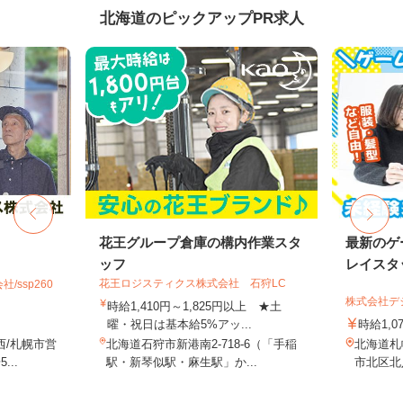
北海道のピックアップPR求人
花王グループ倉庫の構内作業スタ
最新のゲ
ッフ
レイスタ
花王ロジスティクス株式会社 石狩LC
ssp260
株式会社デジ
時給1,410円～1,825円以上 ★土
曜・祝日は基本給5%アッ...
時給1,0
西/札幌市営
北海道石狩市新港南2-718-6（「手稲
北海道札
..
駅・新琴似駅・麻生駅」か...
市北区北