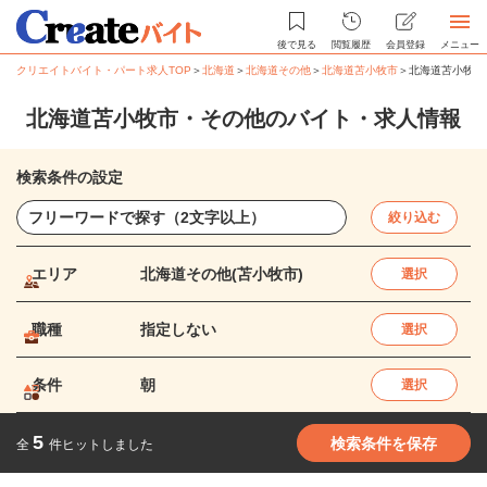
後で見る
閲覧履歴
会員登録
メニュー
クリエイトバイト・パート求人TOP
＞
北海道
＞
北海道その他
＞
北海道苫小牧市
＞
北海道苫小牧市
北海道苫小牧市・その他のバイト・求人情報
検索条件の設定
絞り込む
エリア
北海道その他(苫小牧市)
選択
職種
指定しない
選択
条件
朝
選択
5
検索条件を保存
全
件ヒットしました