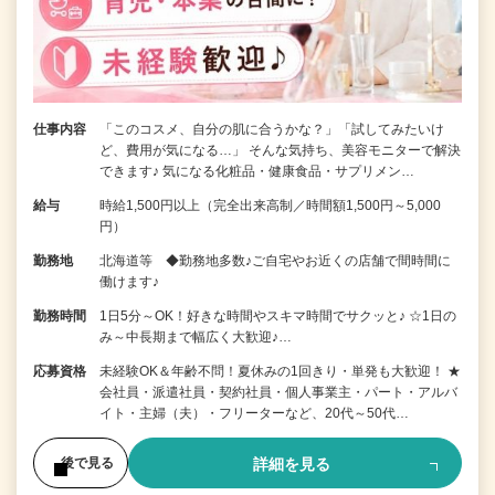
仕事内容
「このコスメ、自分の肌に合うかな？」「試してみたいけ
ど、費用が気になる…」 そんな気持ち、美容モニターで解決
できます♪ 気になる化粧品・健康食品・サプリメン…
給与
時給1,500円以上（完全出来高制／時間額1,500円～5,000
円）
勤務地
北海道等 ◆勤務地多数♪ご自宅やお近くの店舗で間時間に
働けます♪
勤務時間
1日5分～OK！好きな時間やスキマ時間でサクッと♪ ☆1日の
み～中長期まで幅広く大歓迎♪…
応募資格
未経験OK＆年齢不問！夏休みの1回きり・単発も大歓迎！ ★
会社員・派遣社員・契約社員・個人事業主・パート・アルバ
イト・主婦（夫）・フリーターなど、20代～50代…
詳細を見る
後で見る