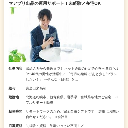
マアプリ出品の運用サポート！未経験／在宅OK
仕事内容
出品入力から発送まで！ ネット通販の仕組みが学べる◎ ＼2
0〜40代の男性が活躍中／ 「毎月の給料に“あと少し”プラス
したい！」 ⇒そんな〈目標〉を…
給与
完全出来高制
勤務地
北海道札幌市、他青森県、岩手県、宮城県各地のご自宅 ※
フルリモート勤務
勤務時間
リモートワークのため、完全自由シフトです！ 詳細はお問い
合わせください。 ＜会社営…
応募資格
＼経験・資格・学歴いっさい不問！／