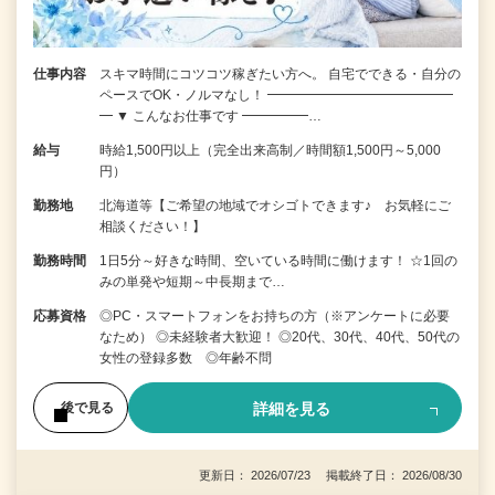
仕事内容
スキマ時間にコツコツ稼ぎたい方へ。 自宅でできる・自分の
ペースでOK・ノルマなし！ ━━━━━━━━━━━━━━
━ ▼ こんなお仕事です ━━━━━…
給与
時給1,500円以上（完全出来高制／時間額1,500円～5,000
円）
勤務地
北海道等【ご希望の地域でオシゴトできます♪ お気軽にご
相談ください！】
勤務時間
1日5分～好きな時間、空いている時間に働けます！ ☆1回の
みの単発や短期～中長期まで…
応募資格
◎PC・スマートフォンをお持ちの方（※アンケートに必要
なため） ◎未経験者大歓迎！ ◎20代、30代、40代、50代の
女性の登録多数 ◎年齢不問
詳細を見る
後で見る
更新日： 2026/07/23 掲載終了日： 2026/08/30