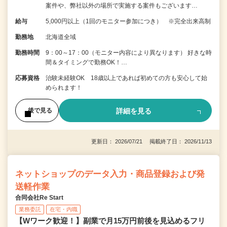
案件や、弊社以外の場所で実施する案件もございます…
給与
5,000円以上（1回のモニター参加につき） ※完全出来高制
勤務地
北海道全域
勤務時間
9：00～17：00（モニター内容により異なります） 好きな時
間＆タイミングで勤務OK！…
応募資格
治験未経験OK 18歳以上であれば初めての方も安心して始
められます！
詳細を見る
後で見る
更新日： 2026/07/21 掲載終了日： 2026/11/13
ネットショップのデータ入力・商品登録および発
送軽作業
合同会社Re Start
業務委託
在宅・内職
【Wワーク歓迎！】副業で月15万円前後を見込めるフリ