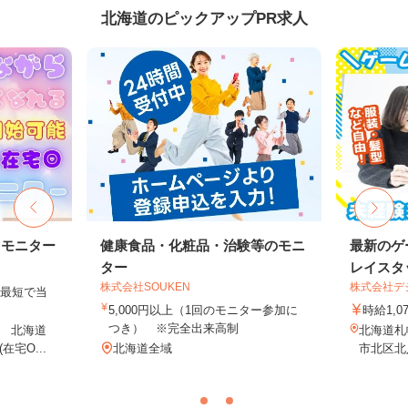
北海道のピックアップPR求人
トモニター
健康食品・化粧品・治験等のモニ
最新のゲ
ター
レイスタ
株式会社SOUKEN
株式会社デジ
、最短で当
！
5,000円以上（1回のモニター参加に
時給1,0
つき） ※完全出来高制
 北海道
北海道札
宅O...
北海道全域
市北区北