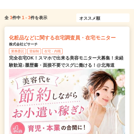
3
1
-
3
全
件中
件を表示
化粧品などに関する在宅調査員・在宅モニター
株式会社ビサーチ
業務委託
登録制
在宅・内職
完全在宅OK！スマホで出来る美容モニター大募集！未経
験歓迎♪履歴書・面接不要でスグに働ける！@北海道