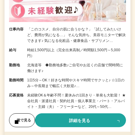
仕事内容
「このコスメ、自分の肌に合うかな？」「試してみたいけ
ど、費用が気になる…」 そんな気持ち、美容モニターで解決
できます♪ 気になる化粧品・健康食品・サプリメン…
給与
時給1,500円以上（完全出来高制／時間額1,500円～5,000
円）
勤務地
北海道等 ◆勤務地多数♪ご自宅やお近くの店舗で間時間に
働けます♪
勤務時間
1日5分～OK！好きな時間やスキマ時間でサクッと♪ ☆1日の
み～中長期まで幅広く大歓迎♪…
応募資格
未経験OK＆年齢不問！夏休みの1回きり・単発も大歓迎！ ★
会社員・派遣社員・契約社員・個人事業主・パート・アルバ
イト・主婦（夫）・フリーターなど、20代～50代…
詳細を見る
後で見る