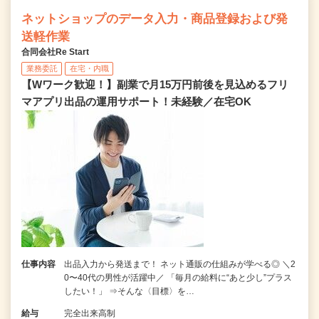
ネットショップのデータ入力・商品登録および発
送軽作業
合同会社Re Start
業務委託
在宅・内職
【Wワーク歓迎！】副業で月15万円前後を見込めるフリ
マアプリ出品の運用サポート！未経験／在宅OK
仕事内容
出品入力から発送まで！ ネット通販の仕組みが学べる◎ ＼2
0〜40代の男性が活躍中／ 「毎月の給料に“あと少し”プラス
したい！」 ⇒そんな〈目標〉を…
給与
完全出来高制