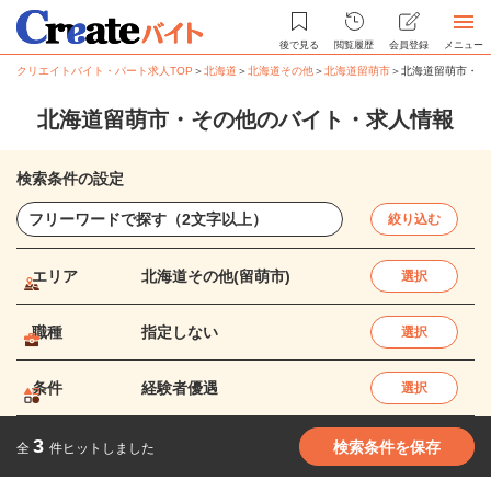
後で見る
閲覧履歴
会員登録
メニュー
クリエイトバイト・パート求人TOP
＞
北海道
＞
北海道その他
＞
北海道留萌市
＞
北海道留萌市・そ
北海道留萌市・その他のバイト・求人情報
検索条件の設定
絞り込む
エリア
北海道その他(留萌市)
選択
職種
指定しない
選択
条件
経験者優遇
選択
3
検索条件を保存
全
件ヒットしました