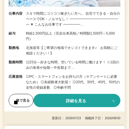
仕事内容
スキマ時間にコツコツ稼ぎたい方へ。 自宅でできる・自分の
ペースでOK・ノルマなし！ ━━━━━━━━━━━━━━
━ ▼ こんなお仕事です ━━━━━…
給与
時給1,500円以上（完全出来高制／時間額1,500円～5,000
円）
勤務地
北海道等【ご希望の地域でオシゴトできます♪ お気軽にご
相談ください！】
勤務時間
1日5分～好きな時間、空いている時間に働けます！ ☆1回の
みの単発や短期～中長期まで…
応募資格
◎PC・スマートフォンをお持ちの方（※アンケートに必要
なため） ◎未経験者大歓迎！ ◎20代、30代、40代、50代の
女性の登録多数 ◎年齢不問
詳細を見る
後で見る
更新日： 2026/07/23 掲載終了日： 2026/08/30