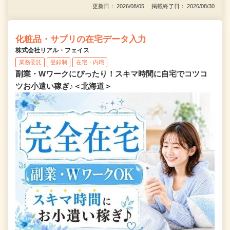
更新日： 2026/08/05 掲載終了日： 2026/08/30
化粧品・サプリの在宅データ入力
株式会社リアル・フェイス
業務委託
登録制
在宅・内職
副業・Wワークにぴったり！スキマ時間に自宅でコツコ
ツお小遣い稼ぎ♪＜北海道＞