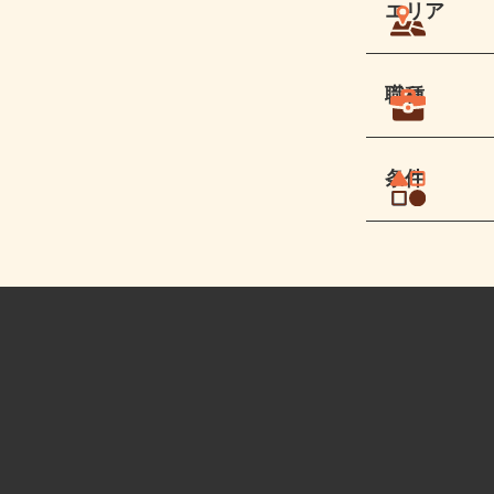
エリア
職種
条件