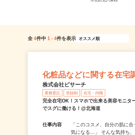
北海道石狩市新港南2-718-6（「手稲
北海道札幌市中央区北
駅・新琴似駅・麻生駅」か...
市北区北八条西
全
4
件中
1
-
4
件を表示
化粧品などに関する在宅
株式会社ビサーチ
業務委託
登録制
在宅・内職
完全在宅OK！スマホで出来る美容モニタ
でスグに働ける！@北海道
仕事内容
「このコスメ、自分の肌に