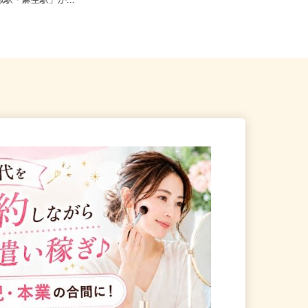
狩市新港南2-718-6（「手稲
北海道札幌市中央区北二条西、札幌
琴似駅・麻生駅」か...
市北区北八条西