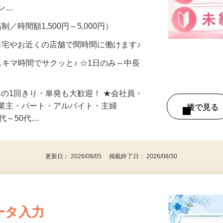
、美容モニターで解決できます♪ 気になる
メン…
制／時間額1,500円～5,000円）
自宅やお近くの店舗で間時間に働けます♪
スキマ時間でサクッと♪ ☆1日のみ～中長
みの1回きり・単発も大歓迎！ ★会社員・
事業主・パート・アルバイト・主婦
後で見
代～50代…
更新日： 2026/08/05 掲載終了日： 2026/08/30