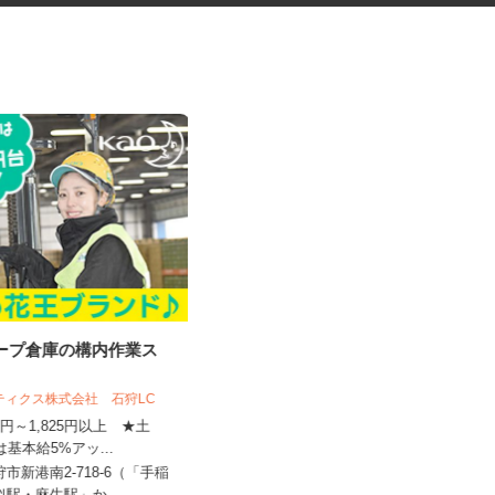
ループ倉庫の構内作業ス
最新のゲーム・アプリのテスト
プレイスタッフ
スティクス株式会社 石狩LC
株式会社デジタルハーツ 札幌Lab.
410円～1,825円以上 ★土
は基本給5%アッ...
時給1,075円以上