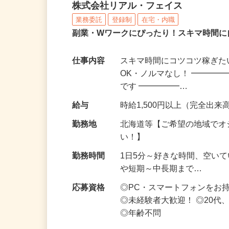
化粧品・サプリの在宅デ
株式会社リアル・フェイス
業務委託
登録制
在宅・内職
副業・Wワークにぴったり！スキマ時間に
仕事内容
スキマ時間にコツコツ稼ぎた
OK・ノルマなし！ ━━━━
です ━━━━━…
給与
時給1,500円以上（完全出来高
勤務地
北海道等【ご希望の地域でオ
い！】
勤務時間
1日5分～好きな時間、空い
や短期～中長期まで…
応募資格
◎PC・スマートフォンをお
◎未経験者大歓迎！ ◎20代