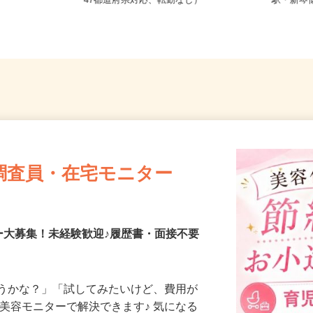
二条西、札幌
全国どこからでも在宅勤務OK（全国
北海道石
47都道府県対応、転勤なし）
駅・新
調査員・在宅モニター
ー大募集！未経験歓迎♪履歴書・面接不要
合うかな？」「試してみたいけど、費用が