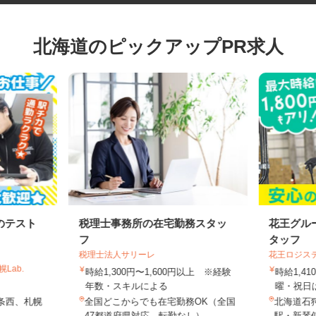
北海道のピックアップPR求人
のテスト
税理士事務所の在宅勤務スタッ
花王グ
フ
タッフ
税理士法人サリーレ
花王ロジ
Lab.
時給1,300円〜1,600円以上 ※経験
時給1,
年数・スキルによる
曜・祝日