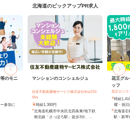
北海道のピックアップPR求人
験等のモニ
マンションのコンシェルジュ
花王グル
ッフ
花王ロジス
住友不動産建物サービス株式会社/kcp250
06a
時給1,4
ター参加に
時給1,300円
曜・祝日は
北海道札幌市中央区北四条東/地下鉄
北海道石狩
南北線「さっぽろ駅」徒歩3分、...
駅・新琴