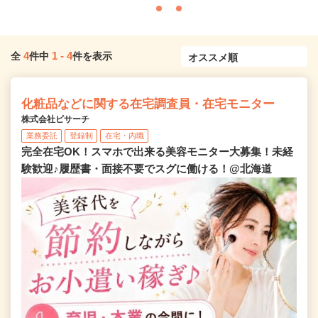
4
1
-
4
全
件中
件を表示
化粧品などに関する在宅調査員・在宅モニター
株式会社ビサーチ
業務委託
登録制
在宅・内職
完全在宅OK！スマホで出来る美容モニター大募集！未経
験歓迎♪履歴書・面接不要でスグに働ける！@北海道