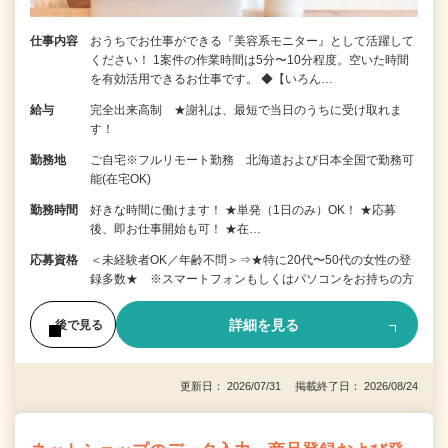
仕事内容
おうちでお仕事ができる『美容系モニター』として活躍して
ください！ 1案件の作業時間は5分〜10分程度。空いた時間
を有効活用できるお仕事です。 ◆【いろん…
給与
完全出来高制 ★謝礼は、最短で当日のうちに受け取れま
す！
勤務地
ご自宅※フルリモート勤務 北海道および日本全国で勤務可
能(在宅OK)
勤務時間
好きな時間に働けます！ ★単発（1日のみ）OK！ ★応募
後、即お仕事開始も可！ ★在…
応募資格
＜未経験者OK／年齢不問＞⇒★特に20代〜50代の女性の登
録多数★ ※スマートフォンもしくはパソコンをお持ちの方
詳細を見る
後で見る
更新日： 2026/07/31 掲載終了日： 2026/08/24