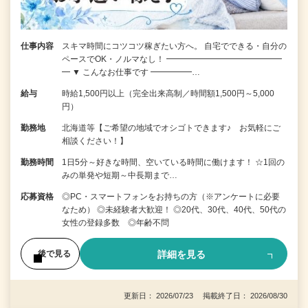
仕事内容
スキマ時間にコツコツ稼ぎたい方へ。 自宅でできる・自分の
ペースでOK・ノルマなし！ ━━━━━━━━━━━━━━
━ ▼ こんなお仕事です ━━━━━…
給与
時給1,500円以上（完全出来高制／時間額1,500円～5,000
円）
勤務地
北海道等【ご希望の地域でオシゴトできます♪ お気軽にご
相談ください！】
勤務時間
1日5分～好きな時間、空いている時間に働けます！ ☆1回の
みの単発や短期～中長期まで…
応募資格
◎PC・スマートフォンをお持ちの方（※アンケートに必要
なため） ◎未経験者大歓迎！ ◎20代、30代、40代、50代の
女性の登録多数 ◎年齢不問
詳細を見る
後で見る
更新日： 2026/07/23 掲載終了日： 2026/08/30