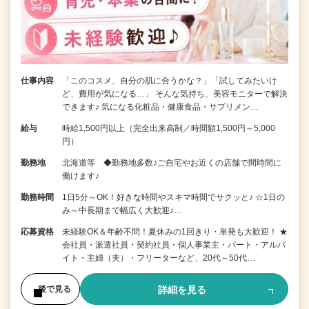
仕事内容
「このコスメ、自分の肌に合うかな？」「試してみたいけ
ど、費用が気になる…」 そんな気持ち、美容モニターで解決
できます♪ 気になる化粧品・健康食品・サプリメン…
給与
時給1,500円以上（完全出来高制／時間額1,500円～5,000
円）
勤務地
北海道等 ◆勤務地多数♪ご自宅やお近くの店舗で間時間に
働けます♪
勤務時間
1日5分～OK！好きな時間やスキマ時間でサクッと♪ ☆1日の
み～中長期まで幅広く大歓迎♪…
応募資格
未経験OK＆年齢不問！夏休みの1回きり・単発も大歓迎！ ★
会社員・派遣社員・契約社員・個人事業主・パート・アルバ
イト・主婦（夫）・フリーターなど、20代～50代…
詳細を見る
後で見る