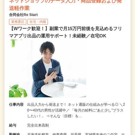
ネットショップのデータ入力・商品登録および発
送軽作業
合同会社Re Start
業務委託
在宅・内職
【Wワーク歓迎！】副業で月15万円前後を見込めるフリ
マアプリ出品の運用サポート！未経験／在宅OK
仕事内容
出品入力から発送まで！ ネット通販の仕組みが学べる◎ ＼2
0〜40代の男性が活躍中／ 「毎月の給料に“あと少し”プラス
したい！」 ⇒そんな〈目標〉を…
給与
完全出来高制
勤務地
北海道札幌市、他青森県、岩手県、宮城県各地のご自宅 ※