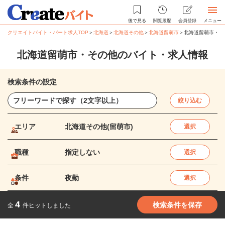
後で見る
閲覧履歴
会員登録
メニュー
クリエイトバイト・パート求人TOP
＞
北海道
＞
北海道その他
＞
北海道留萌市
＞
北海道留萌市・そ
北海道留萌市・その他のバイト・求人情報
検索条件の設定
絞り込む
エリア
北海道その他(留萌市)
選択
職種
指定しない
選択
条件
夜勤
選択
4
検索条件を保存
全
件ヒットしました