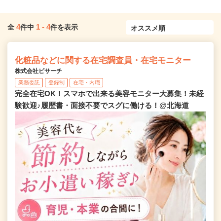
4
1
-
4
全
件中
件を表示
化粧品などに関する在宅調査員・在宅モニター
株式会社ビサーチ
業務委託
登録制
在宅・内職
完全在宅OK！スマホで出来る美容モニター大募集！未経
験歓迎♪履歴書・面接不要でスグに働ける！@北海道