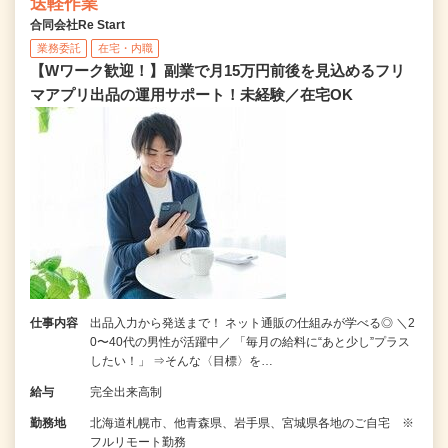
送軽作業
合同会社Re Start
業務委託
在宅・内職
【Wワーク歓迎！】副業で月15万円前後を見込めるフリ
マアプリ出品の運用サポート！未経験／在宅OK
仕事内容
出品入力から発送まで！ ネット通販の仕組みが学べる◎ ＼2
0〜40代の男性が活躍中／ 「毎月の給料に“あと少し”プラス
したい！」 ⇒そんな〈目標〉を…
給与
完全出来高制
勤務地
北海道札幌市、他青森県、岩手県、宮城県各地のご自宅 ※
フルリモート勤務