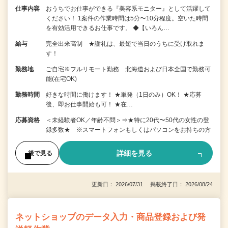
仕事内容
おうちでお仕事ができる『美容系モニター』として活躍して
ください！ 1案件の作業時間は5分〜10分程度。空いた時間
を有効活用できるお仕事です。 ◆【いろん…
給与
完全出来高制 ★謝礼は、最短で当日のうちに受け取れま
す！
勤務地
ご自宅※フルリモート勤務 北海道および日本全国で勤務可
能(在宅OK)
勤務時間
好きな時間に働けます！ ★単発（1日のみ）OK！ ★応募
後、即お仕事開始も可！ ★在…
応募資格
＜未経験者OK／年齢不問＞⇒★特に20代〜50代の女性の登
録多数★ ※スマートフォンもしくはパソコンをお持ちの方
詳細を見る
後で見る
更新日： 2026/07/31 掲載終了日： 2026/08/24
ネットショップのデータ入力・商品登録および発