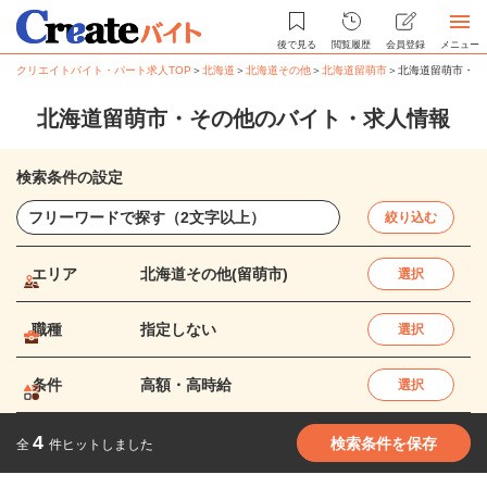
後で見る
閲覧履歴
会員登録
メニュー
クリエイトバイト・パート求人TOP
＞
北海道
＞
北海道その他
＞
北海道留萌市
＞
北海道留萌市・そ
北海道留萌市・その他のバイト・求人情報
検索条件の設定
絞り込む
エリア
北海道その他(留萌市)
選択
職種
指定しない
選択
条件
高額・高時給
選択
4
検索条件を保存
全
件ヒットしました