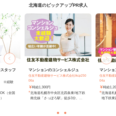
北海道のピックアップPR求人
務スタッフ
マンションのコンシェルジュ
マンショ
住友不動産建物サービス株式会社/kcp250
住友不動産建
06a
04a
以上 ※経験
時給1,300円
時給1,2
OK（全国
北海道札幌市中央区北四条東/地下鉄
北海道札
し）
南北線「さっぽろ駅」徒歩3分、...
地下鉄東西