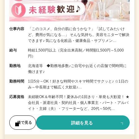
仕事内容
「このコスメ、自分の肌に合うかな？」「試してみたいけ
ど、費用が気になる…」 そんな気持ち、美容モニターで解決
できます♪ 気になる化粧品・健康食品・サプリメン…
給与
時給1,500円以上（完全出来高制／時間額1,500円～5,000
円）
勤務地
北海道等 ◆勤務地多数♪ご自宅やお近くの店舗で間時間に
働けます♪
勤務時間
1日5分～OK！好きな時間やスキマ時間でサクッと♪ ☆1日の
み～中長期まで幅広く大歓迎♪…
応募資格
未経験OK＆年齢不問！夏休みの1回きり・単発も大歓迎！ ★
会社員・派遣社員・契約社員・個人事業主・パート・アルバ
イト・主婦（夫）・フリーターなど、20代～50代…
詳細を見る
後で見る