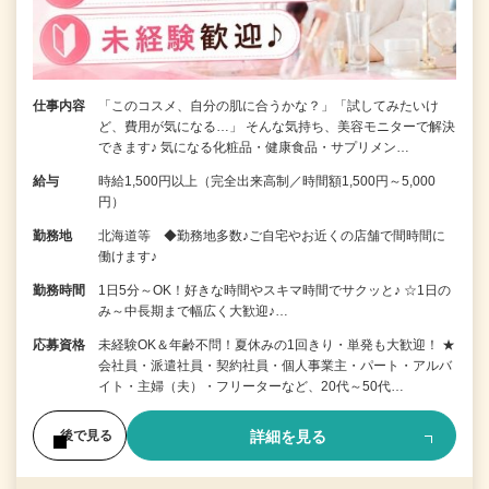
仕事内容
「このコスメ、自分の肌に合うかな？」「試してみたいけ
ど、費用が気になる…」 そんな気持ち、美容モニターで解決
できます♪ 気になる化粧品・健康食品・サプリメン…
給与
時給1,500円以上（完全出来高制／時間額1,500円～5,000
円）
勤務地
北海道等 ◆勤務地多数♪ご自宅やお近くの店舗で間時間に
働けます♪
勤務時間
1日5分～OK！好きな時間やスキマ時間でサクッと♪ ☆1日の
み～中長期まで幅広く大歓迎♪…
応募資格
未経験OK＆年齢不問！夏休みの1回きり・単発も大歓迎！ ★
会社員・派遣社員・契約社員・個人事業主・パート・アルバ
イト・主婦（夫）・フリーターなど、20代～50代…
詳細を見る
後で見る