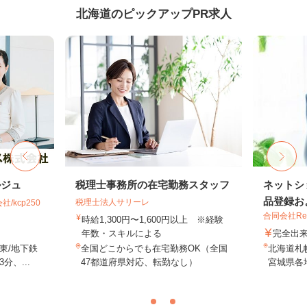
北海道のピックアップPR求人
ルジュ
税理士事務所の在宅勤務スタッフ
ネットシ
品登録およ
税理士法人サリーレ
kcp250
合同会社Re S
時給1,300円〜1,600円以上 ※経験
年数・スキルによる
完全出
東/地下鉄
全国どこからでも在宅勤務OK（全国
北海道札
、...
47都道府県対応、転勤なし）
宮城県各