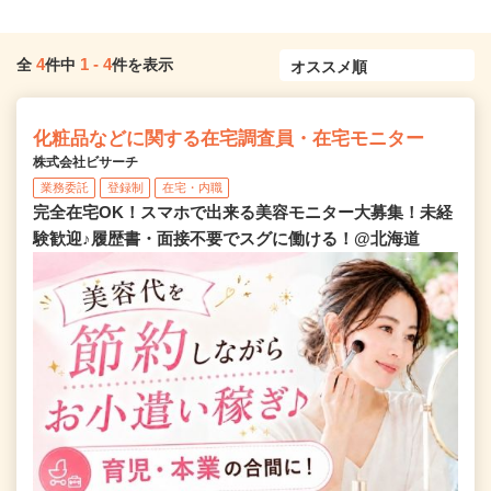
4
1
-
4
全
件中
件を表示
化粧品などに関する在宅調査員・在宅モニター
株式会社ビサーチ
業務委託
登録制
在宅・内職
完全在宅OK！スマホで出来る美容モニター大募集！未経
験歓迎♪履歴書・面接不要でスグに働ける！@北海道