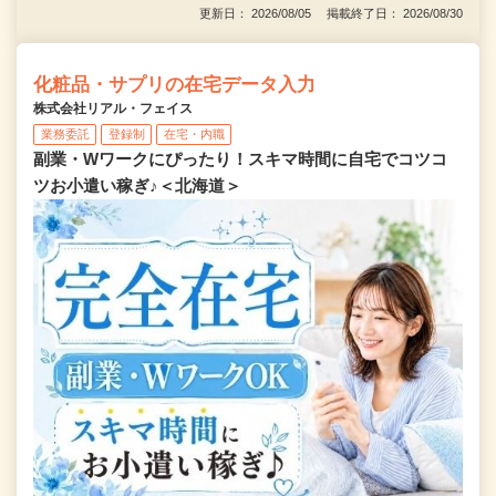
更新日： 2026/08/05 掲載終了日： 2026/08/30
化粧品・サプリの在宅データ入力
株式会社リアル・フェイス
業務委託
登録制
在宅・内職
副業・Wワークにぴったり！スキマ時間に自宅でコツコ
ツお小遣い稼ぎ♪＜北海道＞