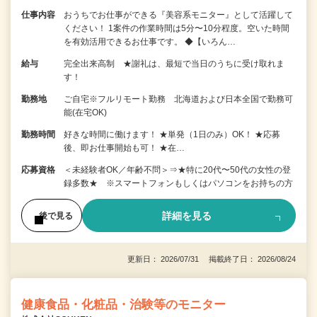
仕事内容
おうちでお仕事ができる『美容系モニター』として活躍して
ください！ 1案件の作業時間は5分〜10分程度。空いた時間
を有効活用できるお仕事です。 ◆【いろん…
給与
完全出来高制 ★謝礼は、最短で当日のうちに受け取れま
す！
勤務地
ご自宅※フルリモート勤務 北海道および日本全国で勤務可
能(在宅OK)
勤務時間
好きな時間に働けます！ ★単発（1日のみ）OK！ ★応募
後、即お仕事開始も可！ ★在…
応募資格
＜未経験者OK／年齢不問＞⇒★特に20代〜50代の女性の登
録多数★ ※スマートフォンもしくはパソコンをお持ちの方
詳細を見る
後で見る
更新日： 2026/07/31 掲載終了日： 2026/08/24
健康食品・化粧品・治験等のモニター