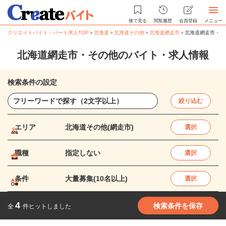
後で見る
閲覧履歴
会員登録
メニュー
クリエイトバイト・パート求人TOP
＞
北海道
＞
北海道その他
＞
北海道網走市
＞
北海道網走市・そ
北海道網走市・その他のバイト・求人情報
検索条件の設定
絞り込む
エリア
北海道その他(網走市)
選択
職種
指定しない
選択
条件
大量募集(10名以上)
選択
4
検索条件を保存
全
件ヒットしました