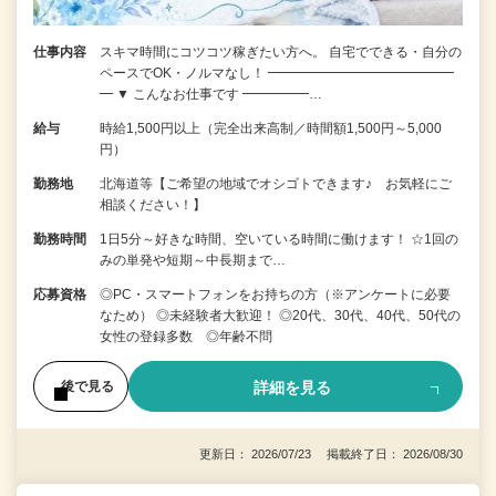
仕事内容
スキマ時間にコツコツ稼ぎたい方へ。 自宅でできる・自分の
ペースでOK・ノルマなし！ ━━━━━━━━━━━━━━
━ ▼ こんなお仕事です ━━━━━…
給与
時給1,500円以上（完全出来高制／時間額1,500円～5,000
円）
勤務地
北海道等【ご希望の地域でオシゴトできます♪ お気軽にご
相談ください！】
勤務時間
1日5分～好きな時間、空いている時間に働けます！ ☆1回の
みの単発や短期～中長期まで…
応募資格
◎PC・スマートフォンをお持ちの方（※アンケートに必要
なため） ◎未経験者大歓迎！ ◎20代、30代、40代、50代の
女性の登録多数 ◎年齢不問
詳細を見る
後で見る
更新日： 2026/07/23 掲載終了日： 2026/08/30