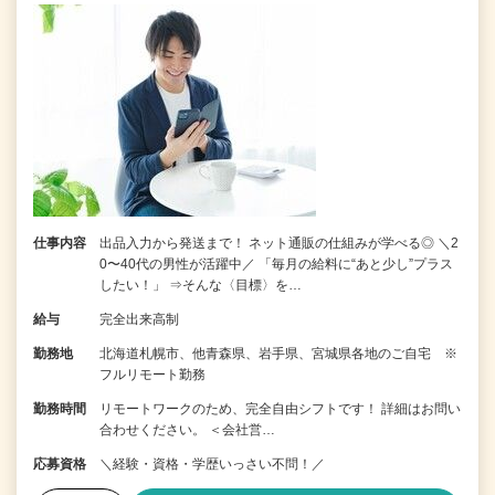
仕事内容
出品入力から発送まで！ ネット通販の仕組みが学べる◎ ＼2
0〜40代の男性が活躍中／ 「毎月の給料に“あと少し”プラス
したい！」 ⇒そんな〈目標〉を…
給与
完全出来高制
勤務地
北海道札幌市、他青森県、岩手県、宮城県各地のご自宅 ※
フルリモート勤務
勤務時間
リモートワークのため、完全自由シフトです！ 詳細はお問い
合わせください。 ＜会社営…
応募資格
＼経験・資格・学歴いっさい不問！／