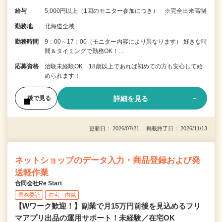
給与
5,000円以上（1回のモニター参加につき） ※完全出来高制
勤務地
北海道全域
勤務時間
9：00～17：00（モニター内容により異なります） 好きな時
間＆タイミングで勤務OK！…
応募資格
治験未経験OK 18歳以上であれば初めての方も安心して始
められます！
詳細を見る
後で見る
更新日： 2026/07/21 掲載終了日： 2026/11/13
ネットショップのデータ入力・商品登録および発
送軽作業
合同会社Re Start
業務委託
在宅・内職
【Wワーク歓迎！】副業で月15万円前後を見込めるフリ
マアプリ出品の運用サポート！未経験／在宅OK