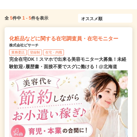
5
1
-
5
全
件中
件を表示
化粧品などに関する在宅調査員・在宅モニター
株式会社ビサーチ
業務委託
登録制
在宅・内職
完全在宅OK！スマホで出来る美容モニター大募集！未経
験歓迎♪履歴書・面接不要でスグに働ける！@北海道