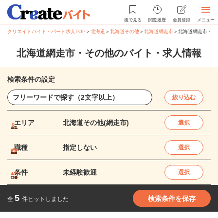
後で見る
閲覧履歴
会員登録
メニュー
クリエイトバイト・パート求人TOP
＞
北海道
＞
北海道その他
＞
北海道網走市
＞
北海道網走市・そ
北海道網走市・その他のバイト・求人情報
検索条件の設定
絞り込む
エリア
北海道その他(網走市)
選択
職種
指定しない
選択
条件
未経験歓迎
選択
5
検索条件を保存
全
件ヒットしました