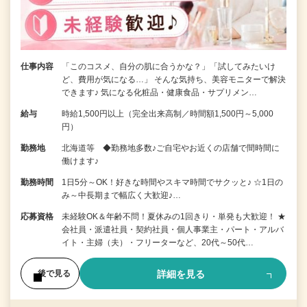
仕事内容
「このコスメ、自分の肌に合うかな？」「試してみたいけ
ど、費用が気になる…」 そんな気持ち、美容モニターで解決
できます♪ 気になる化粧品・健康食品・サプリメン…
給与
時給1,500円以上（完全出来高制／時間額1,500円～5,000
円）
勤務地
北海道等 ◆勤務地多数♪ご自宅やお近くの店舗で間時間に
働けます♪
勤務時間
1日5分～OK！好きな時間やスキマ時間でサクッと♪ ☆1日の
み～中長期まで幅広く大歓迎♪…
応募資格
未経験OK＆年齢不問！夏休みの1回きり・単発も大歓迎！ ★
会社員・派遣社員・契約社員・個人事業主・パート・アルバ
イト・主婦（夫）・フリーターなど、20代～50代…
詳細を見る
後で見る