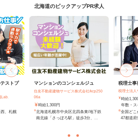
北海道のピックアップPR求人
のテストプ
マンションのコンシェルジュ
税理士事
税理士法人
住友不動産建物サービス株式会社/kcp250
ab.
06a
時給1,3
時給1,300円
年数・ス
条西、札幌
北海道札幌市中央区北四条東/地下鉄
全国どこ
南北線「さっぽろ駅」徒歩3分、...
47都道