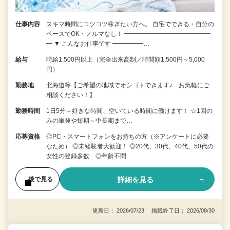
仕事内容
スキマ時間にコツコツ稼ぎたい方へ。 自宅でできる・自分の
ペースでOK・ノルマなし！ ━━━━━━━━━━━━━━
━ ▼ こんなお仕事です ━━━━━…
給与
時給1,500円以上（完全出来高制／時間額1,500円～5,000
円）
勤務地
北海道等【ご希望の地域でオシゴトできます♪ お気軽にご
相談ください！】
勤務時間
1日5分～好きな時間、空いている時間に働けます！ ☆1回の
みの単発や短期～中長期まで…
応募資格
◎PC・スマートフォンをお持ちの方（※アンケートに必要
なため） ◎未経験者大歓迎！ ◎20代、30代、40代、50代の
女性の登録多数 ◎年齢不問
詳細を見る
後で見る
更新日： 2026/07/23 掲載終了日： 2026/08/30