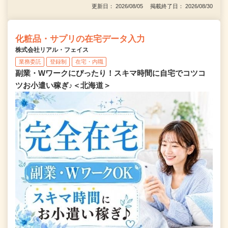
更新日： 2026/08/05 掲載終了日： 2026/08/30
化粧品・サプリの在宅データ入力
株式会社リアル・フェイス
業務委託
登録制
在宅・内職
副業・Wワークにぴったり！スキマ時間に自宅でコツコ
ツお小遣い稼ぎ♪＜北海道＞