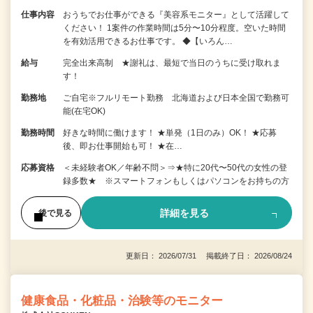
仕事内容
おうちでお仕事ができる『美容系モニター』として活躍して
ください！ 1案件の作業時間は5分〜10分程度。空いた時間
を有効活用できるお仕事です。 ◆【いろん…
給与
完全出来高制 ★謝礼は、最短で当日のうちに受け取れま
す！
勤務地
ご自宅※フルリモート勤務 北海道および日本全国で勤務可
能(在宅OK)
勤務時間
好きな時間に働けます！ ★単発（1日のみ）OK！ ★応募
後、即お仕事開始も可！ ★在…
応募資格
＜未経験者OK／年齢不問＞⇒★特に20代〜50代の女性の登
録多数★ ※スマートフォンもしくはパソコンをお持ちの方
詳細を見る
後で見る
更新日： 2026/07/31 掲載終了日： 2026/08/24
健康食品・化粧品・治験等のモニター