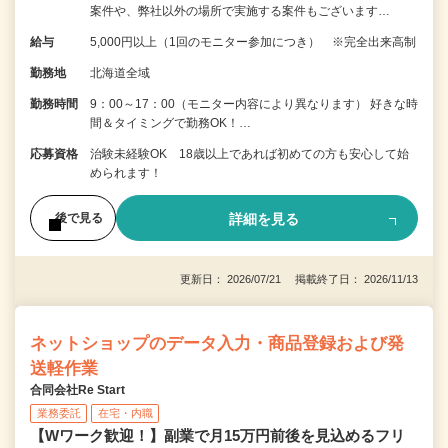
案件や、弊社以外の場所で実施する案件もございます…
給与
5,000円以上（1回のモニター参加につき） ※完全出来高制
勤務地
北海道全域
勤務時間
9：00～17：00（モニター内容により異なります） 好きな時
間＆タイミングで勤務OK！…
応募資格
治験未経験OK 18歳以上であれば初めての方も安心して始
められます！
詳細を見る
後で見る
更新日： 2026/07/21 掲載終了日： 2026/11/13
ネットショップのデータ入力・商品登録および発
送軽作業
合同会社Re Start
業務委託
在宅・内職
【Wワーク歓迎！】副業で月15万円前後を見込めるフリ