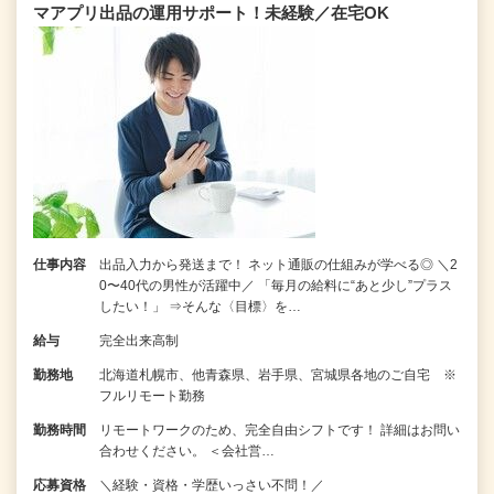
マアプリ出品の運用サポート！未経験／在宅OK
仕事内容
出品入力から発送まで！ ネット通販の仕組みが学べる◎ ＼2
0〜40代の男性が活躍中／ 「毎月の給料に“あと少し”プラス
したい！」 ⇒そんな〈目標〉を…
給与
完全出来高制
勤務地
北海道札幌市、他青森県、岩手県、宮城県各地のご自宅 ※
フルリモート勤務
勤務時間
リモートワークのため、完全自由シフトです！ 詳細はお問い
合わせください。 ＜会社営…
応募資格
＼経験・資格・学歴いっさい不問！／