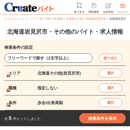
後で見る
閲覧履歴
会員登録
メニュー
クリエイトバイト・パート求人TOP
＞
北海道
＞
北海道その他
＞
北海道岩見沢市
＞
北海道岩見沢市
北海道岩見沢市・その他のバイト・求人情報
検索条件の設定
絞り込む
エリア
北海道その他(岩見沢市)
選択
職種
指定しない
選択
条件
歩合/出来高制
選択
5
検索条件を保存
全
件ヒットしました