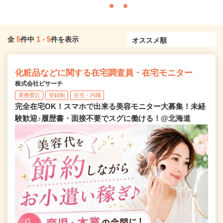
5
1
-
5
全
件中
件を表示
化粧品などに関する在宅調査員・在宅モニター
株式会社ビサーチ
業務委託
登録制
在宅・内職
完全在宅OK！スマホで出来る美容モニター大募集！未経
験歓迎♪履歴書・面接不要でスグに働ける！@北海道