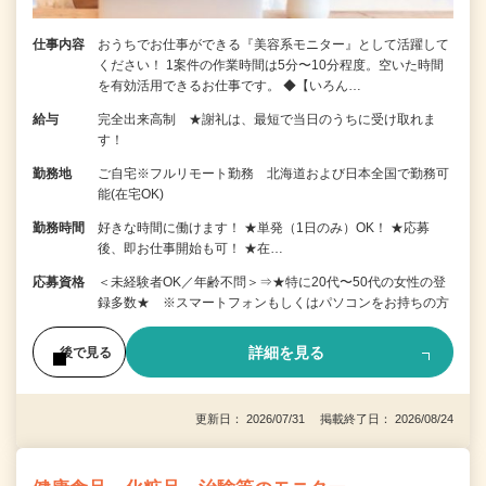
仕事内容
おうちでお仕事ができる『美容系モニター』として活躍して
ください！ 1案件の作業時間は5分〜10分程度。空いた時間
を有効活用できるお仕事です。 ◆【いろん…
給与
完全出来高制 ★謝礼は、最短で当日のうちに受け取れま
す！
勤務地
ご自宅※フルリモート勤務 北海道および日本全国で勤務可
能(在宅OK)
勤務時間
好きな時間に働けます！ ★単発（1日のみ）OK！ ★応募
後、即お仕事開始も可！ ★在…
応募資格
＜未経験者OK／年齢不問＞⇒★特に20代〜50代の女性の登
録多数★ ※スマートフォンもしくはパソコンをお持ちの方
詳細を見る
後で見る
更新日： 2026/07/31 掲載終了日： 2026/08/24