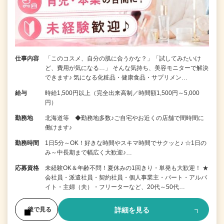
仕事内容
「このコスメ、自分の肌に合うかな？」「試してみたいけ
ど、費用が気になる…」 そんな気持ち、美容モニターで解決
できます♪ 気になる化粧品・健康食品・サプリメン…
給与
時給1,500円以上（完全出来高制／時間額1,500円～5,000
円）
勤務地
北海道等 ◆勤務地多数♪ご自宅やお近くの店舗で間時間に
働けます♪
勤務時間
1日5分～OK！好きな時間やスキマ時間でサクッと♪ ☆1日の
み～中長期まで幅広く大歓迎♪…
応募資格
未経験OK＆年齢不問！夏休みの1回きり・単発も大歓迎！ ★
会社員・派遣社員・契約社員・個人事業主・パート・アルバ
イト・主婦（夫）・フリーターなど、20代～50代…
詳細を見る
後で見る