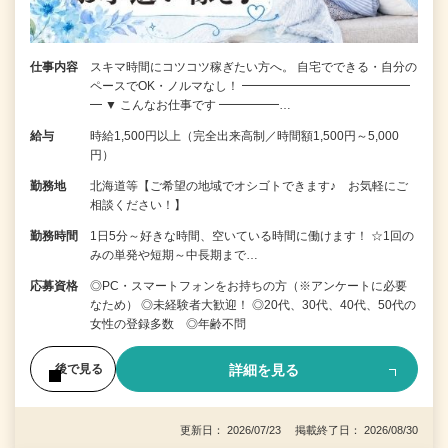
仕事内容
スキマ時間にコツコツ稼ぎたい方へ。 自宅でできる・自分の
ペースでOK・ノルマなし！ ━━━━━━━━━━━━━━
━ ▼ こんなお仕事です ━━━━━…
給与
時給1,500円以上（完全出来高制／時間額1,500円～5,000
円）
勤務地
北海道等【ご希望の地域でオシゴトできます♪ お気軽にご
相談ください！】
勤務時間
1日5分～好きな時間、空いている時間に働けます！ ☆1回の
みの単発や短期～中長期まで…
応募資格
◎PC・スマートフォンをお持ちの方（※アンケートに必要
なため） ◎未経験者大歓迎！ ◎20代、30代、40代、50代の
女性の登録多数 ◎年齢不問
詳細を見る
後で見る
更新日： 2026/07/23 掲載終了日： 2026/08/30