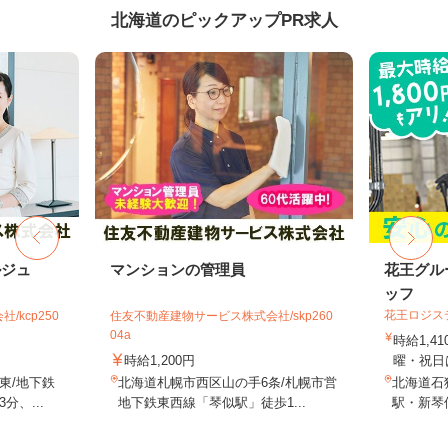
北海道のピックアップPR求人
ルジュ
マンションの管理員
花王グル
ッフ
花王ロジス
kcp250
住友不動産建物サービス株式会社/skp260
04a
時給1,4
時給1,200円
曜・祝日は
東/地下鉄
北海道札幌市西区山の手6条/札幌市営
北海道石狩
、...
地下鉄東西線「琴似駅」徒歩1...
駅・新琴