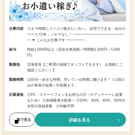
仕事内容
スキマ時間にコツコツ稼ぎたい方へ。 自宅でできる・自分の
ペースでOK・ノルマなし！ ━━━━━━━━━━━━━━
━ ▼ こんなお仕事です ━━━━━…
給与
時給1,500円以上（完全出来高制／時間額1,500円～5,000
円）
勤務地
北海道等【ご希望の地域でオシゴトできます♪ お気軽にご
相談ください！】
勤務時間
1日5分～好きな時間、空いている時間に働けます！ ☆1回の
みの単発や短期～中長期まで…
応募資格
◎PC・スマートフォンをお持ちの方（※アンケートに必要
なため） ◎未経験者大歓迎！ ◎20代、30代、40代、50代の
女性の登録多数 ◎年齢不問
詳細を見る
後で見る