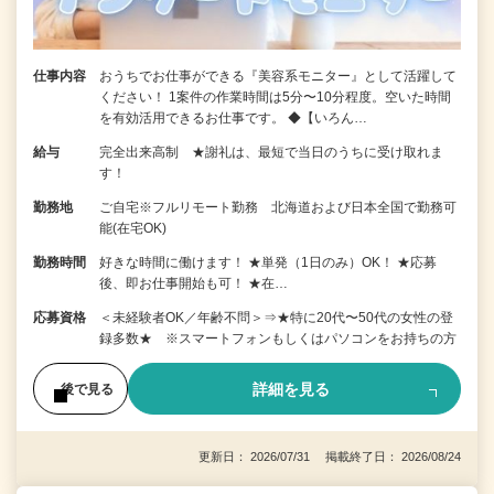
仕事内容
おうちでお仕事ができる『美容系モニター』として活躍して
ください！ 1案件の作業時間は5分〜10分程度。空いた時間
を有効活用できるお仕事です。 ◆【いろん…
給与
完全出来高制 ★謝礼は、最短で当日のうちに受け取れま
す！
勤務地
ご自宅※フルリモート勤務 北海道および日本全国で勤務可
能(在宅OK)
勤務時間
好きな時間に働けます！ ★単発（1日のみ）OK！ ★応募
後、即お仕事開始も可！ ★在…
応募資格
＜未経験者OK／年齢不問＞⇒★特に20代〜50代の女性の登
録多数★ ※スマートフォンもしくはパソコンをお持ちの方
詳細を見る
後で見る
更新日： 2026/07/31 掲載終了日： 2026/08/24