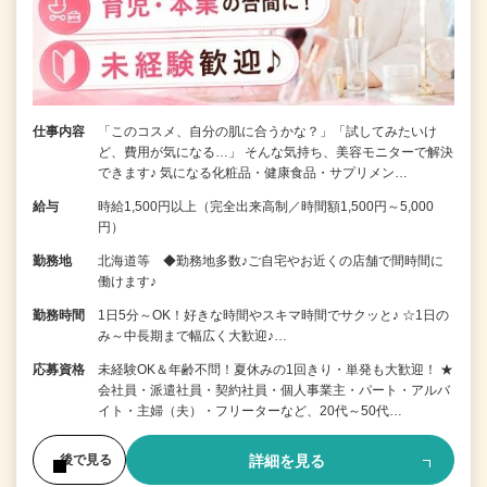
仕事内容
「このコスメ、自分の肌に合うかな？」「試してみたいけ
ど、費用が気になる…」 そんな気持ち、美容モニターで解決
できます♪ 気になる化粧品・健康食品・サプリメン…
給与
時給1,500円以上（完全出来高制／時間額1,500円～5,000
円）
勤務地
北海道等 ◆勤務地多数♪ご自宅やお近くの店舗で間時間に
働けます♪
勤務時間
1日5分～OK！好きな時間やスキマ時間でサクッと♪ ☆1日の
み～中長期まで幅広く大歓迎♪…
応募資格
未経験OK＆年齢不問！夏休みの1回きり・単発も大歓迎！ ★
会社員・派遣社員・契約社員・個人事業主・パート・アルバ
イト・主婦（夫）・フリーターなど、20代～50代…
詳細を見る
後で見る