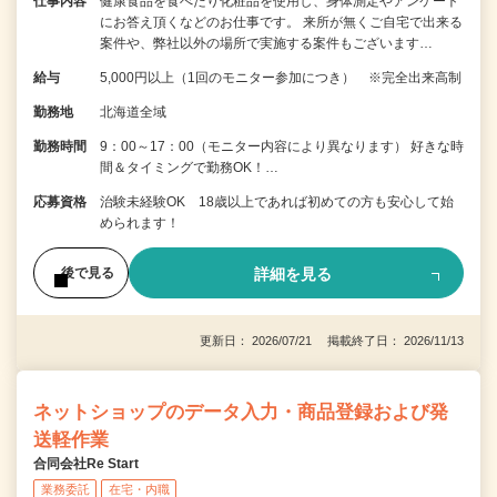
仕事内容
健康食品を食べたり化粧品を使用し、身体測定やアンケート
にお答え頂くなどのお仕事です。 来所が無くご自宅で出来る
案件や、弊社以外の場所で実施する案件もございます…
給与
5,000円以上（1回のモニター参加につき） ※完全出来高制
勤務地
北海道全域
勤務時間
9：00～17：00（モニター内容により異なります） 好きな時
間＆タイミングで勤務OK！…
応募資格
治験未経験OK 18歳以上であれば初めての方も安心して始
められます！
詳細を見る
後で見る
更新日： 2026/07/21 掲載終了日： 2026/11/13
ネットショップのデータ入力・商品登録および発
送軽作業
合同会社Re Start
業務委託
在宅・内職