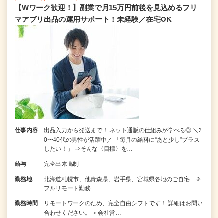
【Wワーク歓迎！】副業で月15万円前後を見込めるフリ
マアプリ出品の運用サポート！未経験／在宅OK
仕事内容
出品入力から発送まで！ ネット通販の仕組みが学べる◎ ＼2
0〜40代の男性が活躍中／ 「毎月の給料に“あと少し”プラス
したい！」 ⇒そんな〈目標〉を…
給与
完全出来高制
勤務地
北海道札幌市、他青森県、岩手県、宮城県各地のご自宅 ※
フルリモート勤務
勤務時間
リモートワークのため、完全自由シフトです！ 詳細はお問い
合わせください。 ＜会社営…