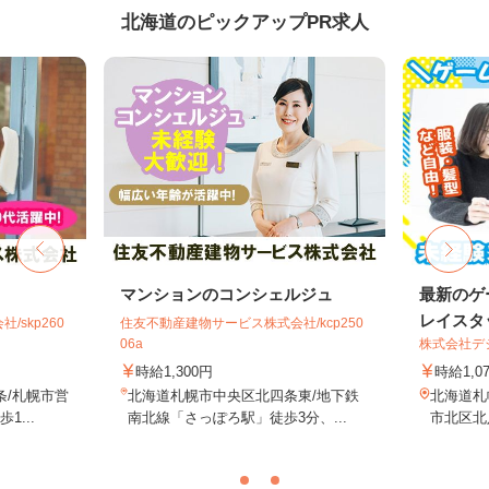
北海道のピックアップPR求人
マンションのコンシェルジュ
最新のゲ
レイスタ
skp260
住友不動産建物サービス株式会社/kcp250
06a
株式会社デジ
時給1,300円
時給1,0
条/札幌市営
北海道札幌市中央区北四条東/地下鉄
北海道札
...
南北線「さっぽろ駅」徒歩3分、...
市北区北