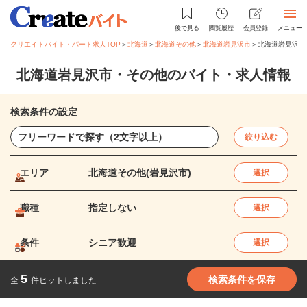
後で見る
閲覧履歴
会員登録
メニュー
クリエイトバイト・パート求人TOP
＞
北海道
＞
北海道その他
＞
北海道岩見沢市
＞
北海道岩見沢市
北海道岩見沢市・その他のバイト・求人情報
検索条件の設定
絞り込む
エリア
北海道その他(岩見沢市)
選択
職種
指定しない
選択
条件
シニア歓迎
選択
5
検索条件を保存
全
件ヒットしました