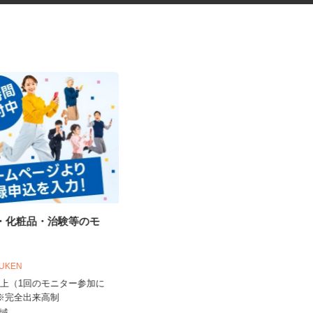
品・化粧品・治験等のモ
税理士事務所の在宅勤務スタッ
フ
税理士法人サリーレ
OUKEN
時給1,300円〜1,600円以上 ※経験
0円以上（1回のモニター参加に
年数・スキルによる
 ※完全出来高制