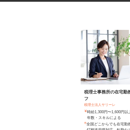
健康食品・化粧品・治験等のモ
税理士事務所の在宅勤
ニター
フ
税理士法人サリーレ
株式会社SOUKEN
時給1,300円〜1,600
5,000円以上（1回のモニター参加に
年数・スキルによる
つき） ※完全出来高制