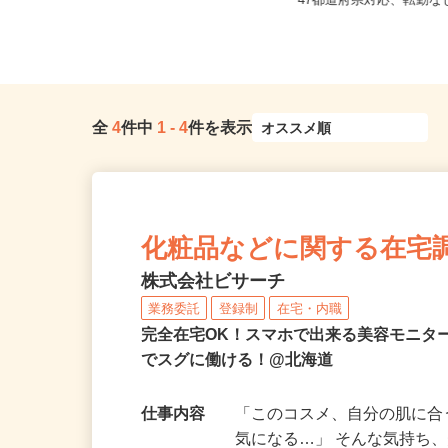
全国どこからでも在宅勤
北海道全域
47都道府県対応、転勤
全
4
件中
1
-
4
件を表示
化粧品などに関する在宅
株式会社ビサーチ
業務委託
登録制
在宅・内職
完全在宅OK！スマホで出来る美容モニタ
でスグに働ける！@北海道
仕事内容
「このコスメ、自分の肌に