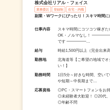
化粧品・サプリの在宅デ
株式会社リアル・フェイス
業務委託
登録制
在宅・内職
副業・Wワークにぴったり！スキマ時間に
仕事内容
スキマ時間にコツコツ稼ぎた
OK・ノルマなし！ ━━━━
です ━━━━━…
給与
時給1,500円以上（完全出来高
勤務地
北海道等【ご希望の地域でオ
い！】
勤務時間
1日5分～好きな時間、空い
や短期～中長期まで…
応募資格
◎PC・スマートフォンをお
◎未経験者大歓迎！ ◎20代