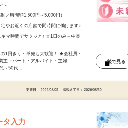
、美容モニターで解決できます♪ 気になる
メン…
制／時間額1,500円～5,000円）
自宅やお近くの店舗で間時間に働けます♪
スキマ時間でサクッと♪ ☆1日のみ～中長
みの1回きり・単発も大歓迎！ ★会社員・
事業主・パート・アルバイト・主婦
後で見
代～50代…
更新日： 2026/08/05 掲載終了日： 2026/08/30