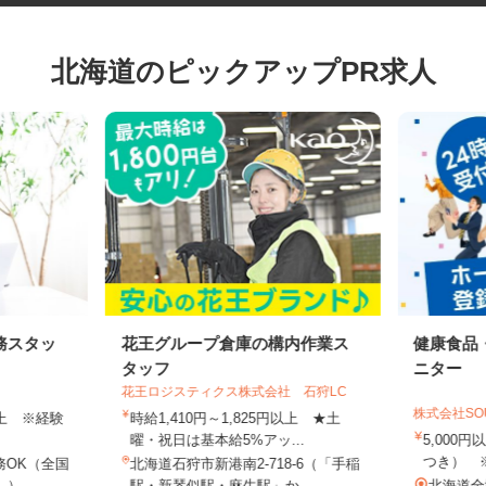
北海道のピックアップPR求人
務スタッ
花王グループ倉庫の構内作業ス
健康食
タッフ
ニター
花王ロジスティクス株式会社 石狩LC
株式会社S
円以上 ※経験
時給1,410円～1,825円以上 ★土
曜・祝日は基本給5%アッ...
5,00
つき）