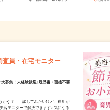
務OK（全国
北海道石狩市新港南2-718-6（「手稲
なし）
駅・新琴似駅・麻生駅」か...
北海
調査員・在宅モニター
ー大募集！未経験歓迎♪履歴書・面接不要
合うかな？」「試してみたいけど、費用が