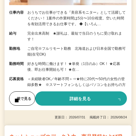
仕事内容
おうちでお仕事ができる『美容系モニター』として活躍して
ください！ 1案件の作業時間は5分〜10分程度。空いた時間
を有効活用できるお仕事です。 ◆【いろん…
給与
完全出来高制 ★謝礼は、最短で当日のうちに受け取れま
す！
勤務地
ご自宅※フルリモート勤務 北海道および日本全国で勤務可
能(在宅OK)
勤務時間
好きな時間に働けます！ ★単発（1日のみ）OK！ ★応募
後、即お仕事開始も可！ ★在…
応募資格
＜未経験者OK／年齢不問＞⇒★特に20代〜50代の女性の登
録多数★ ※スマートフォンもしくはパソコンをお持ちの方
詳細を見る
後で見る
更新日： 2026/07/31 掲載終了日： 2026/08/24