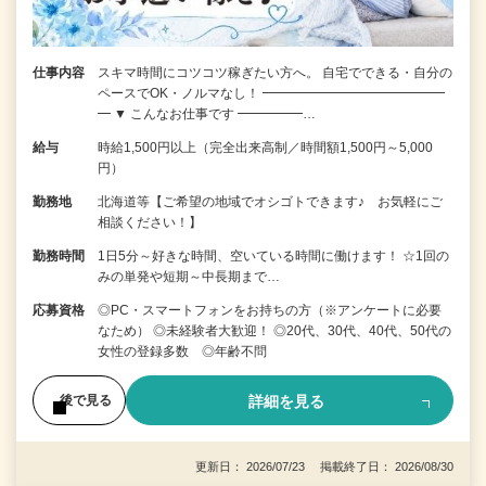
仕事内容
スキマ時間にコツコツ稼ぎたい方へ。 自宅でできる・自分の
ペースでOK・ノルマなし！ ━━━━━━━━━━━━━━
━ ▼ こんなお仕事です ━━━━━…
給与
時給1,500円以上（完全出来高制／時間額1,500円～5,000
円）
勤務地
北海道等【ご希望の地域でオシゴトできます♪ お気軽にご
相談ください！】
勤務時間
1日5分～好きな時間、空いている時間に働けます！ ☆1回の
みの単発や短期～中長期まで…
応募資格
◎PC・スマートフォンをお持ちの方（※アンケートに必要
なため） ◎未経験者大歓迎！ ◎20代、30代、40代、50代の
女性の登録多数 ◎年齢不問
詳細を見る
後で見る
更新日： 2026/07/23 掲載終了日： 2026/08/30