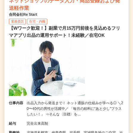
ネットショップのデータ入力・商品登録および発
送軽作業
合同会社Re Start
業務委託
在宅・内職
【Wワーク歓迎！】副業で月15万円前後を見込めるフリ
マアプリ出品の運用サポート！未経験／在宅OK
仕事内容
出品入力から発送まで！ ネット通販の仕組みが学べる◎ ＼2
0〜40代の男性が活躍中／ 「毎月の給料に“あと少し”プラス
したい！」 ⇒そんな〈目標〉を…
給与
完全出来高制
勤務地
北海道札幌市、他青森県、岩手県、宮城県各地のご自宅 ※