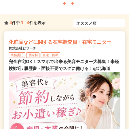
4
1
-
4
全
件中
件を表示
化粧品などに関する在宅調査員・在宅モニター
株式会社ビサーチ
業務委託
登録制
在宅・内職
完全在宅OK！スマホで出来る美容モニター大募集！未経
験歓迎♪履歴書・面接不要でスグに働ける！@北海道