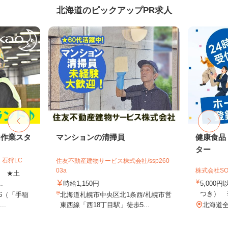
北海道のピックアップPR求人
内作業スタ
マンションの清掃員
健康食品
ター
石狩LC
住友不動産建物サービス株式会社/ssp260
03a
株式会社SO
上 ★土
.
時給1,150円
5,000
つき） 
-6（「手稲
北海道札幌市中央区北1条西/札幌市営
..
東西線「西18丁目駅」徒歩5...
北海道