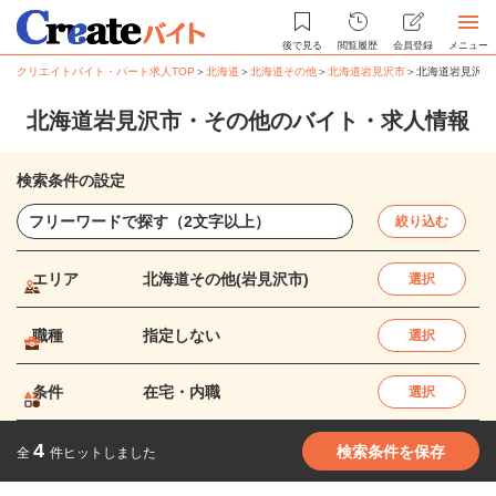
後で見る
閲覧履歴
会員登録
メニュー
クリエイトバイト・パート求人TOP
＞
北海道
＞
北海道その他
＞
北海道岩見沢市
＞
北海道岩見沢市
北海道岩見沢市・その他のバイト・求人情報
検索条件の設定
絞り込む
エリア
北海道その他(岩見沢市)
選択
職種
指定しない
選択
条件
在宅・内職
選択
4
検索条件を保存
全
件ヒットしました