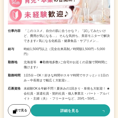
仕事内容
「このコスメ、自分の肌に合うかな？」「試してみたいけ
ど、費用が気になる…」 そんな気持ち、美容モニターで解決
できます♪ 気になる化粧品・健康食品・サプリメン…
給与
時給1,500円以上（完全出来高制／時間額1,500円～5,000
円）
勤務地
北海道等 ◆勤務地多数♪ご自宅やお近くの店舗で間時間に
働けます♪
勤務時間
1日5分～OK！好きな時間やスキマ時間でサクッと♪ ☆1日の
み～中長期まで幅広く大歓迎♪…
応募資格
未経験OK＆年齢不問！夏休みの1回きり・単発も大歓迎！ ★
会社員・派遣社員・契約社員・個人事業主・パート・アルバ
イト・主婦（夫）・フリーターなど、20代～50代…
詳細を見る
後で見る