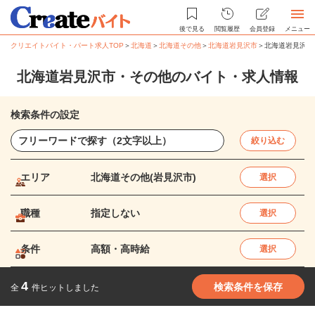
後で見る
閲覧履歴
会員登録
メニュー
クリエイトバイト・パート求人TOP
＞
北海道
＞
北海道その他
＞
北海道岩見沢市
＞
北海道岩見沢市
北海道岩見沢市・その他のバイト・求人情報
検索条件の設定
絞り込む
エリア
北海道その他(岩見沢市)
選択
職種
指定しない
選択
条件
高額・高時給
選択
4
検索条件を保存
全
件ヒットしました