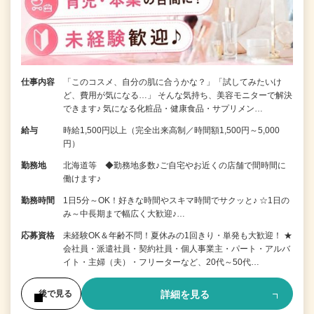
仕事内容
「このコスメ、自分の肌に合うかな？」「試してみたいけ
ど、費用が気になる…」 そんな気持ち、美容モニターで解決
できます♪ 気になる化粧品・健康食品・サプリメン…
給与
時給1,500円以上（完全出来高制／時間額1,500円～5,000
円）
勤務地
北海道等 ◆勤務地多数♪ご自宅やお近くの店舗で間時間に
働けます♪
勤務時間
1日5分～OK！好きな時間やスキマ時間でサクッと♪ ☆1日の
み～中長期まで幅広く大歓迎♪…
応募資格
未経験OK＆年齢不問！夏休みの1回きり・単発も大歓迎！ ★
会社員・派遣社員・契約社員・個人事業主・パート・アルバ
イト・主婦（夫）・フリーターなど、20代～50代…
詳細を見る
後で見る