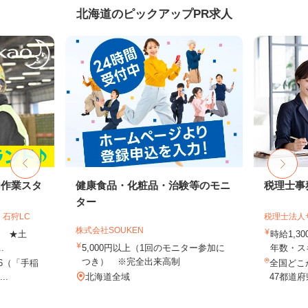
北海道のピックアップPR求人
内作業スタ
健康食品・化粧品・治験等のモニ
税理士事
ター
石狩LC
税理士法人
株式会社SOUKEN
上 ★土
時給1,3
.
5,000円以上（1回のモニター参加に
年数・ス
つき） ※完全出来高制
-6（「手稲
全国どこ
..
北海道全域
47都道