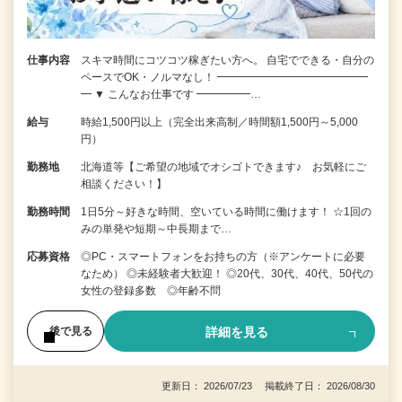
仕事内容
スキマ時間にコツコツ稼ぎたい方へ。 自宅でできる・自分の
ペースでOK・ノルマなし！ ━━━━━━━━━━━━━━
━ ▼ こんなお仕事です ━━━━━…
給与
時給1,500円以上（完全出来高制／時間額1,500円～5,000
円）
勤務地
北海道等【ご希望の地域でオシゴトできます♪ お気軽にご
相談ください！】
勤務時間
1日5分～好きな時間、空いている時間に働けます！ ☆1回の
みの単発や短期～中長期まで…
応募資格
◎PC・スマートフォンをお持ちの方（※アンケートに必要
なため） ◎未経験者大歓迎！ ◎20代、30代、40代、50代の
女性の登録多数 ◎年齢不問
詳細を見る
後で見る
更新日： 2026/07/23 掲載終了日： 2026/08/30