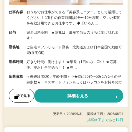
仕事内容
おうちでお仕事ができる『美容系モニター』として活躍して
ください！ 1案件の作業時間は5分〜10分程度。空いた時間
を有効活用できるお仕事です。 ◆【いろん…
給与
完全出来高制 ★謝礼は、最短で当日のうちに受け取れま
す！
勤務地
ご自宅※フルリモート勤務 北海道および日本全国で勤務可
能(在宅OK)
勤務時間
好きな時間に働けます！ ★単発（1日のみ）OK！ ★応募
後、即お仕事開始も可！ ★在…
応募資格
＜未経験者OK／年齢不問＞⇒★特に20代〜50代の女性の登
録多数★ ※スマートフォンもしくはパソコンをお持ちの方
詳細を見る
後で見る
更新日： 2026/07/31 掲載終了日： 2026/08/24
掲載終了まであと14日