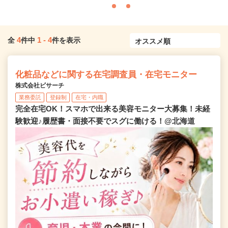
4
1
-
4
全
件中
件を表示
化粧品などに関する在宅調査員・在宅モニター
株式会社ビサーチ
業務委託
登録制
在宅・内職
完全在宅OK！スマホで出来る美容モニター大募集！未経
験歓迎♪履歴書・面接不要でスグに働ける！@北海道