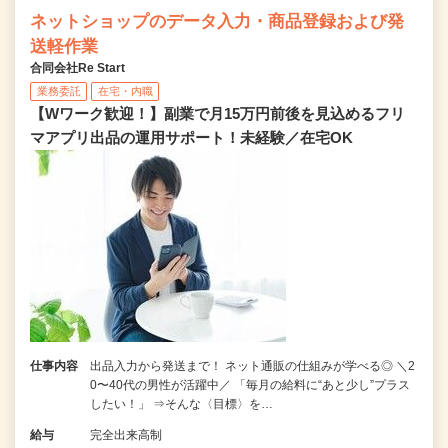
ネットショップのデータ入力・商品登録および発
送軽作業
合同会社Re Start
業務委託
在宅・内職
【Wワーク歓迎！】副業で月15万円前後を見込めるフリ
マアプリ出品の運用サポート！未経験／在宅OK
仕事内容
出品入力から発送まで！ ネット通販の仕組みが学べる◎ ＼2
0〜40代の男性が活躍中／ 「毎月の給料に“あと少し”プラス
したい！」 ⇒そんな〈目標〉を…
給与
完全出来高制