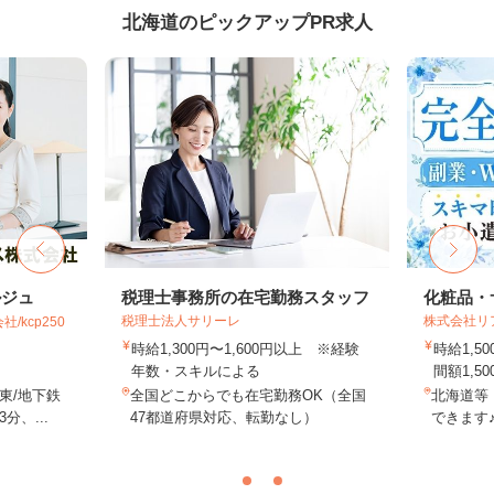
北海道のピックアップPR求人
ルジュ
税理士事務所の在宅勤務スタッフ
化粧品・
税理士法人サリーレ
株式会社リ
kcp250
時給1,300円〜1,600円以上 ※経験
時給1,
年数・スキルによる
間額1,500
東/地下鉄
全国どこからでも在宅勤務OK（全国
北海道等
、...
47都道府県対応、転勤なし）
できます♪