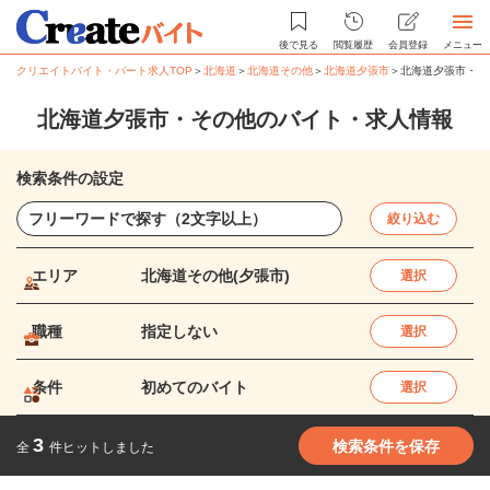
後で見る
閲覧履歴
会員登録
メニュー
クリエイトバイト・パート求人TOP
＞
北海道
＞
北海道その他
＞
北海道夕張市
＞
北海道夕張市・そ
北海道夕張市・その他のバイト・求人情報
検索条件の設定
絞り込む
エリア
北海道その他(夕張市)
選択
職種
指定しない
選択
条件
初めてのバイト
選択
3
検索条件を保存
全
件ヒットしました