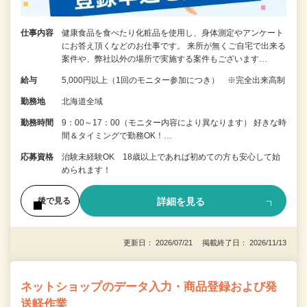
仕事内容
健康食品を食べたり化粧品を使用し、身体測定やアンケート
にお答え頂くなどのお仕事です。 来所が無くご自宅で出来る
案件や、弊社以外の場所で実施する案件もございます…
給与
5,000円以上（1回のモニター参加につき） ※完全出来高制
勤務地
北海道全域
勤務時間
9：00～17：00（モニター内容により異なります） 好きな時
間＆タイミングで勤務OK！…
応募資格
治験未経験OK 18歳以上であれば初めての方も安心して始
められます！
詳細を見る
後で見る
更新日： 2026/07/21 掲載終了日： 2026/11/13
ネットショップのデータ入力・商品登録および発
送軽作業