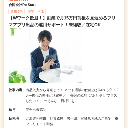
合同会社Re Start
業務委託
在宅・内職
【Wワーク歓迎！】副業で月15万円前後を見込めるフリ
マアプリ出品の運用サポート！未経験／在宅OK
仕事内容
出品入力から発送まで！ ネット通販の仕組みが学べる◎ ＼2
0〜40代の男性が活躍中／ 「毎月の給料に“あと少し”プラス
したい！」 ⇒そんな〈目標〉を…
給与
完全出来高制
勤務地
北海道札幌市、他青森県、岩手県、宮城県各地のご自宅 ※
フルリモート勤務