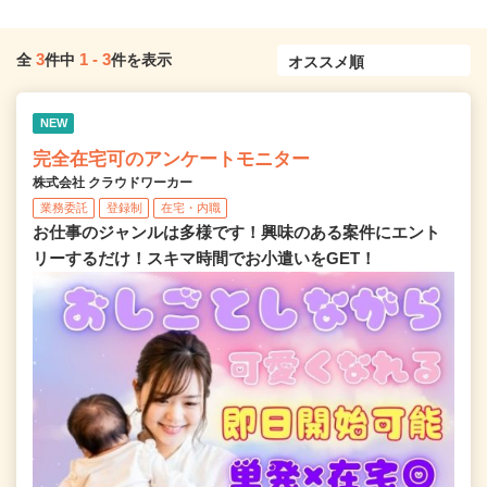
3
1
-
3
全
件中
件を表示
NEW
完全在宅可のアンケートモニター
株式会社 クラウドワーカー
業務委託
登録制
在宅・内職
お仕事のジャンルは多様です！興味のある案件にエント
リーするだけ！スキマ時間でお小遣いをGET！