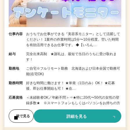
仕事内容
おうちでお仕事ができる『美容系モニター』として活躍して
ください！ 1案件の作業時間は5分〜10分程度。空いた時間
を有効活用できるお仕事です。 ◆【いろん…
給与
完全出来高制 ★謝礼は、最短で当日のうちに受け取れま
す！
勤務地
ご自宅※フルリモート勤務 北海道および日本全国で勤務可
能(在宅OK)
勤務時間
好きな時間に働けます！ ★単発（1日のみ）OK！ ★応募
後、即お仕事開始も可！ ★在…
応募資格
＜未経験者OK／年齢不問＞⇒★特に20代〜50代の女性の登
録多数★ ※スマートフォンもしくはパソコンをお持ちの方
詳細を見る
後で見る