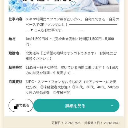
仕事内容
スキマ時間にコツコツ稼ぎたい方へ。 自宅でできる・自分の
ペースでOK・ノルマなし！ ━━━━━━━━━━━━━━
━ ▼ こんなお仕事です ━━━━━…
給与
時給1,500円以上（完全出来高制／時間額1,500円～5,000
円）
勤務地
北海道等【ご希望の地域でオシゴトできます♪ お気軽にご
相談ください！】
勤務時間
1日5分～好きな時間、空いている時間に働けます！ ☆1回の
みの単発や短期～中長期まで…
応募資格
◎PC・スマートフォンをお持ちの方（※アンケートに必要
なため） ◎未経験者大歓迎！ ◎20代、30代、40代、50代の
女性の登録多数 ◎年齢不問
詳細を見る
後で見る
更新日： 2026/07/23 掲載終了日： 2026/08/30