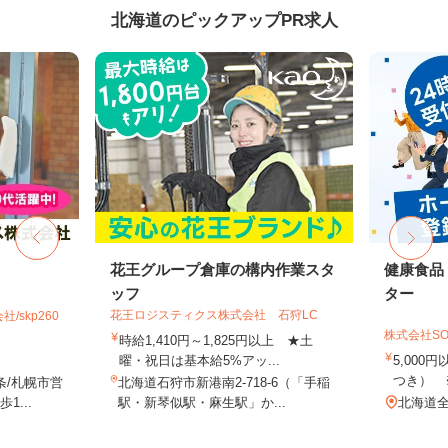
北海道のピックアップPR求人
花王グループ倉庫の構内作業スタ
健康食品
ッフ
ター
花王ロジスティクス株式会社 石狩LC
skp260
株式会社SO
時給1,410円～1,825円以上 ★土
曜・祝日は基本給5%アッ...
5,000
つき） 
条/札幌市営
北海道石狩市新港南2-718-6（「手稲
...
駅・新琴似駅・麻生駅」か...
北海道