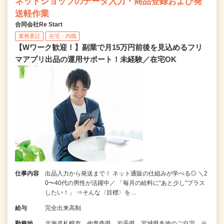
ネットショップのデータ入力・商品登録および発
送軽作業
合同会社Re Start
業務委託
在宅・内職
【Wワーク歓迎！】副業で月15万円前後を見込めるフリ
マアプリ出品の運用サポート！未経験／在宅OK
仕事内容
出品入力から発送まで！ ネット通販の仕組みが学べる◎ ＼2
0〜40代の男性が活躍中／ 「毎月の給料に“あと少し”プラス
したい！」 ⇒そんな〈目標〉を…
給与
完全出来高制
勤務地
北海道札幌市、他青森県、岩手県、宮城県各地のご自宅 ※