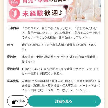
仕事内容
「このコスメ、自分の肌に合うかな？」「試してみたいけ
ど、費用が気になる…」 そんな気持ち、美容モニターで解決
できます♪ 気になる化粧品・健康食品・サプリメン…
給与
時給1,500円以上（完全出来高制／時間額1,500円～5,000
円）
勤務地
北海道等 ◆勤務地多数♪ご自宅やお近くの店舗で間時間に
働けます♪
勤務時間
1日5分～OK！好きな時間やスキマ時間でサクッと♪ ☆1日の
み～中長期まで幅広く大歓迎♪…
応募資格
未経験OK＆年齢不問！夏休みの1回きり・単発も大歓迎！ ★
会社員・派遣社員・契約社員・個人事業主・パート・アルバ
イト・主婦（夫）・フリーターなど、20代～50代…
詳細を見る
後で見る