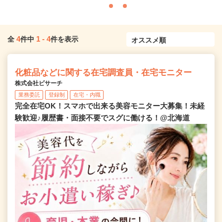
4
1
-
4
全
件中
件を表示
化粧品などに関する在宅調査員・在宅モニター
株式会社ビサーチ
業務委託
登録制
在宅・内職
完全在宅OK！スマホで出来る美容モニター大募集！未経
験歓迎♪履歴書・面接不要でスグに働ける！@北海道