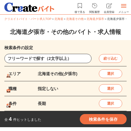
後で見る
閲覧履歴
会員登録
メニュー
クリエイトバイト・パート求人TOP
＞
北海道
＞
北海道その他
＞
北海道夕張市
＞
北海道夕張市・そ
北海道夕張市・その他のバイト・求人情報
検索条件の設定
絞り込む
エリア
北海道その他(夕張市)
選択
職種
指定しない
選択
条件
長期
選択
4
検索条件を保存
全
件ヒットしました