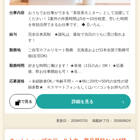
仕事内容
おうちでお仕事ができる『美容系モニター』として活躍して
ください！ 1案件の作業時間は5分〜10分程度。空いた時間
を有効活用できるお仕事です。 ◆【いろん…
給与
完全出来高制 ★謝礼は、最短で当日のうちに受け取れま
す！
勤務地
ご自宅※フルリモート勤務 北海道および日本全国で勤務可
能(在宅OK)
勤務時間
好きな時間に働けます！ ★単発（1日のみ）OK！ ★応募
後、即お仕事開始も可！ ★在…
応募資格
＜未経験者OK／年齢不問＞⇒★特に20代〜50代の女性の登
録多数★ ※スマートフォンもしくはパソコンをお持ちの方
詳細を見る
後で見る
更新日： 2026/07/31 掲載終了日： 2026/08/24