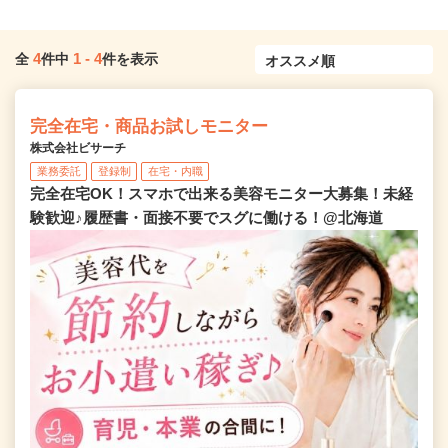
4
1
-
4
全
件中
件を表示
完全在宅・商品お試しモニター
株式会社ビサーチ
業務委託
登録制
在宅・内職
完全在宅OK！スマホで出来る美容モニター大募集！未経
験歓迎♪履歴書・面接不要でスグに働ける！@北海道