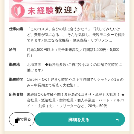
仕事内容
「このコスメ、自分の肌に合うかな？」「試してみたいけ
ど、費用が気になる…」 そんな気持ち、美容モニターで解決
できます♪ 気になる化粧品・健康食品・サプリメン…
給与
時給1,500円以上（完全出来高制／時間額1,500円～5,000
円）
勤務地
北海道等 ◆勤務地多数♪ご自宅やお近くの店舗で間時間に
働けます♪
勤務時間
1日5分～OK！好きな時間やスキマ時間でサクッと♪ ☆1日の
み～中長期まで幅広く大歓迎♪…
応募資格
未経験OK＆年齢不問！夏休みの1回きり・単発も大歓迎！ ★
会社員・派遣社員・契約社員・個人事業主・パート・アルバ
イト・主婦（夫）・フリーターなど、20代～50代…
詳細を見る
後で見る