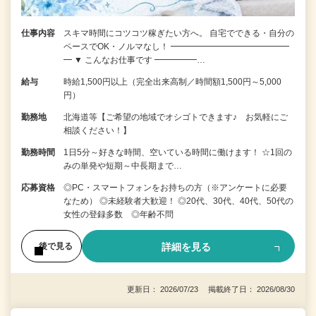
仕事内容
スキマ時間にコツコツ稼ぎたい方へ。 自宅でできる・自分の
ペースでOK・ノルマなし！ ━━━━━━━━━━━━━━
━ ▼ こんなお仕事です ━━━━━…
給与
時給1,500円以上（完全出来高制／時間額1,500円～5,000
円）
勤務地
北海道等【ご希望の地域でオシゴトできます♪ お気軽にご
相談ください！】
勤務時間
1日5分～好きな時間、空いている時間に働けます！ ☆1回の
みの単発や短期～中長期まで…
応募資格
◎PC・スマートフォンをお持ちの方（※アンケートに必要
なため） ◎未経験者大歓迎！ ◎20代、30代、40代、50代の
女性の登録多数 ◎年齢不問
詳細を見る
後で見る
更新日： 2026/07/23 掲載終了日： 2026/08/30