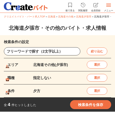
後で見る
閲覧履歴
会員登録
メニュー
クリエイトバイト・パート求人TOP
＞
北海道
＞
北海道その他
＞
北海道夕張市
＞
北海道夕張市・そ
北海道夕張市・その他のバイト・求人情報
検索条件の設定
絞り込む
エリア
北海道その他(夕張市)
選択
職種
指定しない
選択
条件
夕方
選択
4
検索条件を保存
全
件ヒットしました