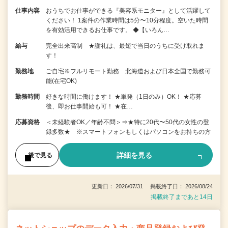
仕事内容
おうちでお仕事ができる『美容系モニター』として活躍して
ください！ 1案件の作業時間は5分〜10分程度。空いた時間
を有効活用できるお仕事です。 ◆【いろん…
給与
完全出来高制 ★謝礼は、最短で当日のうちに受け取れま
す！
勤務地
ご自宅※フルリモート勤務 北海道および日本全国で勤務可
能(在宅OK)
勤務時間
好きな時間に働けます！ ★単発（1日のみ）OK！ ★応募
後、即お仕事開始も可！ ★在…
応募資格
＜未経験者OK／年齢不問＞⇒★特に20代〜50代の女性の登
録多数★ ※スマートフォンもしくはパソコンをお持ちの方
詳細を見る
後で見る
更新日： 2026/07/31 掲載終了日： 2026/08/24
掲載終了まであと14日