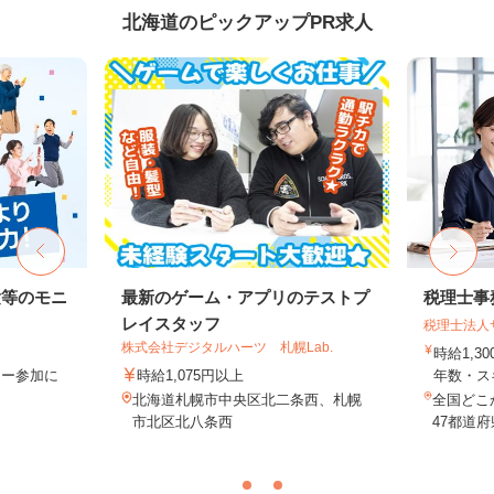
北海道のピックアップPR求人
験等のモニ
最新のゲーム・アプリのテストプ
税理士事
レイスタッフ
税理士法人
株式会社デジタルハーツ 札幌Lab.
時給1,3
ター参加に
時給1,075円以上
年数・ス
北海道札幌市中央区北二条西、札幌
全国どこ
市北区北八条西
47都道