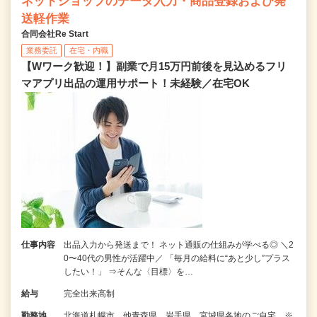
ネットショップのデータ入力・商品登録および発
送軽作業
合同会社Re Start
業務委託
在宅・内職
【Wワーク歓迎！】副業で月15万円前後を見込めるフリ
マアプリ出品の運用サポート！未経験／在宅OK
仕事内容
出品入力から発送まで！ ネット通販の仕組みが学べる◎ ＼2
0〜40代の男性が活躍中／ 「毎月の給料に“あと少し”プラス
したい！」 ⇒そんな〈目標〉を…
給与
完全出来高制
勤務地
北海道札幌市、他青森県、岩手県、宮城県各地のご自宅 ※