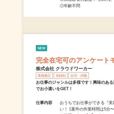
応募資格
◎PC・スマートフォンをお
◎未経験者大歓迎！ ◎20代
◎年齢不問
NEW
完全在宅可のアンケート
株式会社 クラウドワーカー
業務委託
登録制
在宅・内職
お仕事のジャンルは多様です！興味のあ
でお小遣いをGET！