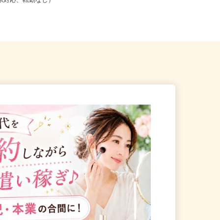
こからでも在宅勤務OK（全国
北海道（札幌市、旭川市、函館市、
道府県対応、転勤なし）
苫小牧市、帯広市）