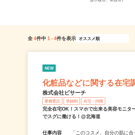
全国どこからでも在宅勤務OK（全国
北海道（札幌市、旭川
47都道府県対応、転勤なし）
苫小牧市、帯広市）
全
4
件中
1
-
4
件を表示
NEW
化粧品などに関する在宅
株式会社ビサーチ
業務委託
登録制
在宅・内職
完全在宅OK！スマホで出来る美容モニタ
でスグに働ける！@北海道