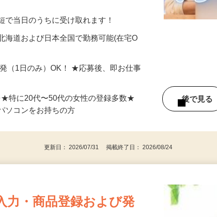
美容系モニター』として活躍してくださ
分〜10分程度。空いた時間を有効活用できる
最短で当日のうちに受け取れます！
北海道および日本全国で勤務可能(在宅O
単発（1日のみ）OK！ ★応募後、即お仕事
⇒★特に20代〜50代の女性の登録多数★
後で見
パソコンをお持ちの方
更新日： 2026/07/31 掲載終了日： 2026/08/24