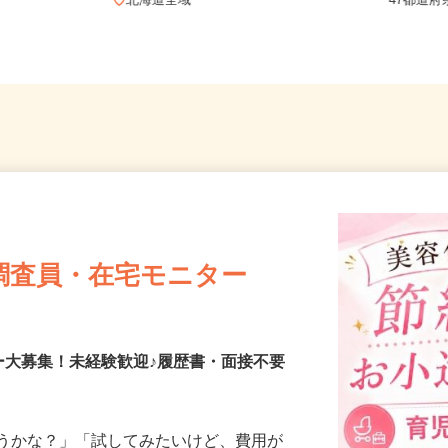
市、函館市、
全国ど
北海道全域
47都
調査員・在宅モニター
ー大募集！未経験歓迎♪履歴書・面接不要