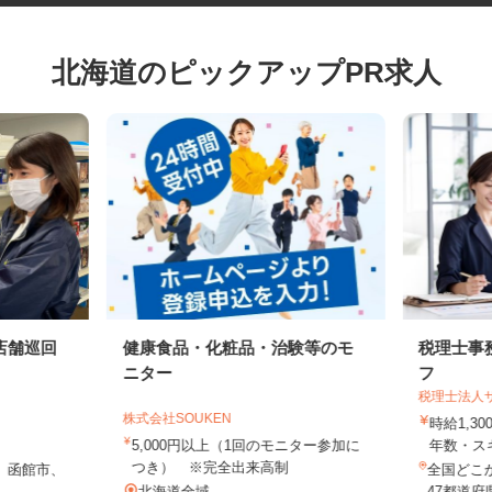
北海道のピックアップPR求人
店舗巡回
健康食品・化粧品・治験等のモ
税理士
ニター
フ
税理士法
株式会社SOUKEN
時給1,
上
5,000円以上（1回のモニター参加に
年数・
つき） ※完全出来高制