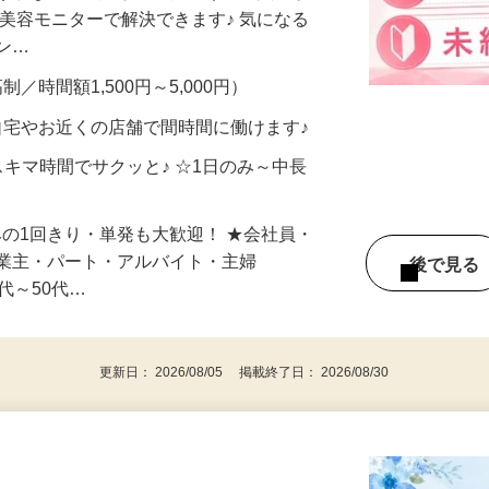
合うかな？」「試してみたいけど、費用が
、美容モニターで解決できます♪ 気になる
メン…
制／時間額1,500円～5,000円）
自宅やお近くの店舗で間時間に働けます♪
スキマ時間でサクッと♪ ☆1日のみ～中長
みの1回きり・単発も大歓迎！ ★会社員・
事業主・パート・アルバイト・主婦
後で見
代～50代…
更新日： 2026/08/05 掲載終了日： 2026/08/30