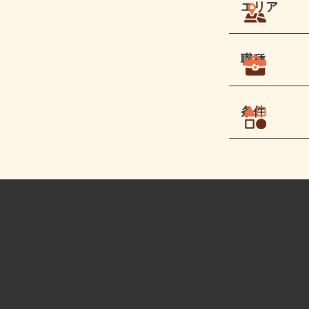
エリア
職種
条件