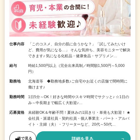
仕事内容
「このコスメ、自分の肌に合うかな？」「試してみたいけ
ど、費用が気になる…」 そんな気持ち、美容モニターで解決
できます♪ 気になる化粧品・健康食品・サプリメン…
給与
時給1,500円以上（完全出来高制／時間額1,500円～5,000
円）
勤務地
北海道等 ◆勤務地多数♪ご自宅やお近くの店舗で間時間に
働けます♪
勤務時間
1日5分～OK！好きな時間やスキマ時間でサクッと♪ ☆1日の
み～中長期まで幅広く大歓迎♪…
応募資格
未経験OK＆年齢不問！夏休みの1回きり・単発も大歓迎！ ★
会社員・派遣社員・契約社員・個人事業主・パート・アルバ
イト・主婦（夫）・フリーターなど、20代～50代…
詳細を見る
後で見る