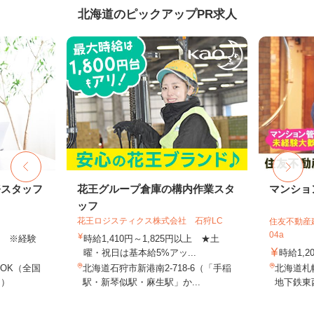
北海道のピックアップPR求人
務スタッフ
花王グループ倉庫の構内作業スタ
マンショ
ッフ
花王ロジスティクス株式会社 石狩LC
住友不動産建
04a
以上 ※経験
時給1,410円～1,825円以上 ★土
曜・祝日は基本給5%アッ...
時給1,2
OK（全国
北海道石狩市新港南2-718-6（「手稲
北海道札
し）
駅・新琴似駅・麻生駅」か...
地下鉄東西