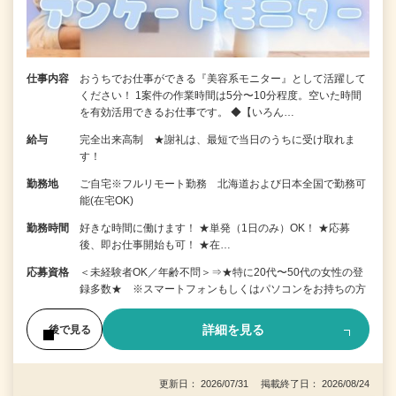
仕事内容
おうちでお仕事ができる『美容系モニター』として活躍して
ください！ 1案件の作業時間は5分〜10分程度。空いた時間
を有効活用できるお仕事です。 ◆【いろん…
給与
完全出来高制 ★謝礼は、最短で当日のうちに受け取れま
す！
勤務地
ご自宅※フルリモート勤務 北海道および日本全国で勤務可
能(在宅OK)
勤務時間
好きな時間に働けます！ ★単発（1日のみ）OK！ ★応募
後、即お仕事開始も可！ ★在…
応募資格
＜未経験者OK／年齢不問＞⇒★特に20代〜50代の女性の登
録多数★ ※スマートフォンもしくはパソコンをお持ちの方
詳細を見る
後で見る
更新日： 2026/07/31 掲載終了日： 2026/08/24