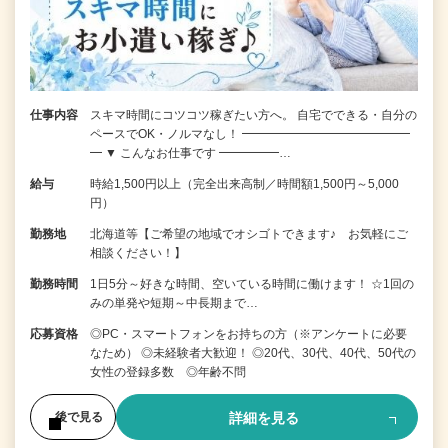
仕事内容
スキマ時間にコツコツ稼ぎたい方へ。 自宅でできる・自分の
ペースでOK・ノルマなし！ ━━━━━━━━━━━━━━
━ ▼ こんなお仕事です ━━━━━…
給与
時給1,500円以上（完全出来高制／時間額1,500円～5,000
円）
勤務地
北海道等【ご希望の地域でオシゴトできます♪ お気軽にご
相談ください！】
勤務時間
1日5分～好きな時間、空いている時間に働けます！ ☆1回の
みの単発や短期～中長期まで…
応募資格
◎PC・スマートフォンをお持ちの方（※アンケートに必要
なため） ◎未経験者大歓迎！ ◎20代、30代、40代、50代の
女性の登録多数 ◎年齢不問
詳細を見る
後で見る