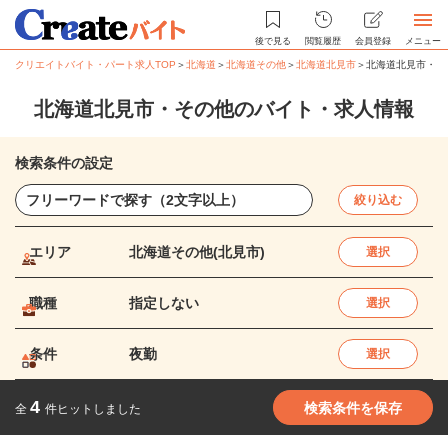
後で見る
閲覧履歴
会員登録
メニュー
クリエイトバイト・パート求人TOP
＞
北海道
＞
北海道その他
＞
北海道北見市
＞
北海道北見市・そ
北海道北見市・その他のバイト・求人情報
検索条件の設定
絞り込む
エリア
北海道その他(北見市)
選択
職種
指定しない
選択
条件
夜勤
選択
4
検索条件を保存
全
件ヒットしました