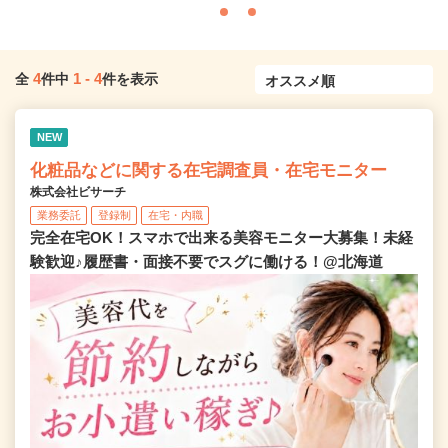
4
1
-
4
全
件中
件を表示
NEW
化粧品などに関する在宅調査員・在宅モニター
株式会社ビサーチ
業務委託
登録制
在宅・内職
完全在宅OK！スマホで出来る美容モニター大募集！未経
験歓迎♪履歴書・面接不要でスグに働ける！@北海道