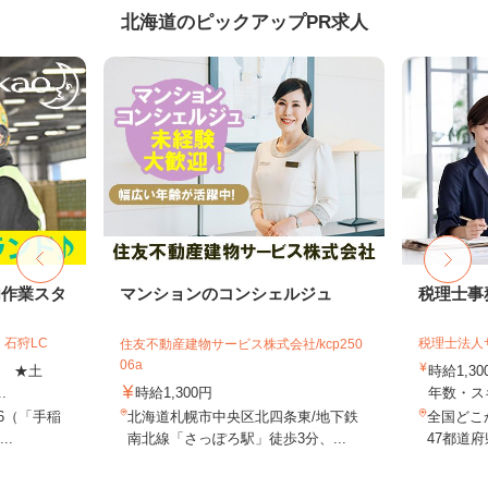
北海道のピックアップPR求人
内作業スタ
マンションのコンシェルジュ
税理士事
石狩LC
税理士法人
住友不動産建物サービス株式会社/kcp250
06a
上 ★土
時給1,3
.
時給1,300円
年数・ス
-6（「手稲
北海道札幌市中央区北四条東/地下鉄
全国どこ
..
南北線「さっぽろ駅」徒歩3分、...
47都道