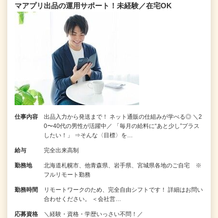
マアプリ出品の運用サポート！未経験／在宅OK
仕事内容
出品入力から発送まで！ ネット通販の仕組みが学べる◎ ＼2
0〜40代の男性が活躍中／ 「毎月の給料に“あと少し”プラス
したい！」 ⇒そんな〈目標〉を…
給与
完全出来高制
勤務地
北海道札幌市、他青森県、岩手県、宮城県各地のご自宅 ※
フルリモート勤務
勤務時間
リモートワークのため、完全自由シフトです！ 詳細はお問い
合わせください。 ＜会社営…
応募資格
＼経験・資格・学歴いっさい不問！／