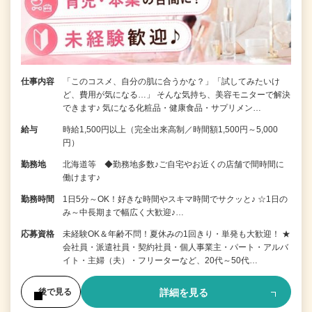
仕事内容
「このコスメ、自分の肌に合うかな？」「試してみたいけ
ど、費用が気になる…」 そんな気持ち、美容モニターで解決
できます♪ 気になる化粧品・健康食品・サプリメン…
給与
時給1,500円以上（完全出来高制／時間額1,500円～5,000
円）
勤務地
北海道等 ◆勤務地多数♪ご自宅やお近くの店舗で間時間に
働けます♪
勤務時間
1日5分～OK！好きな時間やスキマ時間でサクッと♪ ☆1日の
み～中長期まで幅広く大歓迎♪…
応募資格
未経験OK＆年齢不問！夏休みの1回きり・単発も大歓迎！ ★
会社員・派遣社員・契約社員・個人事業主・パート・アルバ
イト・主婦（夫）・フリーターなど、20代～50代…
詳細を見る
後で見る