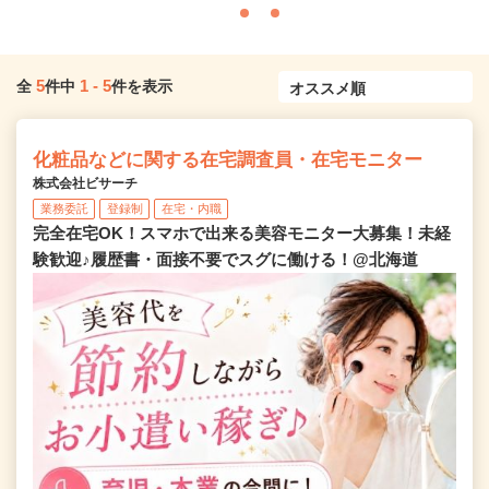
5
1
-
5
全
件中
件を表示
化粧品などに関する在宅調査員・在宅モニター
株式会社ビサーチ
業務委託
登録制
在宅・内職
完全在宅OK！スマホで出来る美容モニター大募集！未経
験歓迎♪履歴書・面接不要でスグに働ける！@北海道