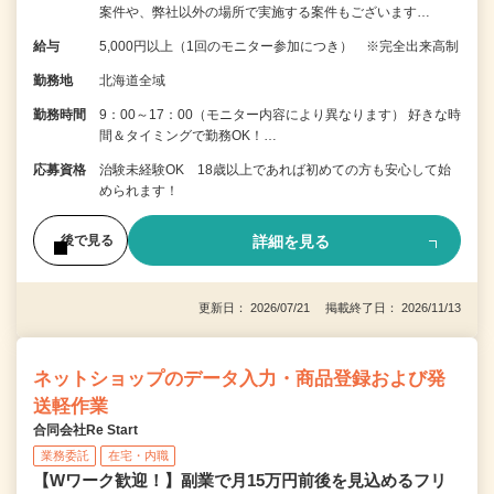
案件や、弊社以外の場所で実施する案件もございます…
給与
5,000円以上（1回のモニター参加につき） ※完全出来高制
勤務地
北海道全域
勤務時間
9：00～17：00（モニター内容により異なります） 好きな時
間＆タイミングで勤務OK！…
応募資格
治験未経験OK 18歳以上であれば初めての方も安心して始
められます！
詳細を見る
後で見る
更新日： 2026/07/21 掲載終了日： 2026/11/13
ネットショップのデータ入力・商品登録および発
送軽作業
合同会社Re Start
業務委託
在宅・内職
【Wワーク歓迎！】副業で月15万円前後を見込めるフリ