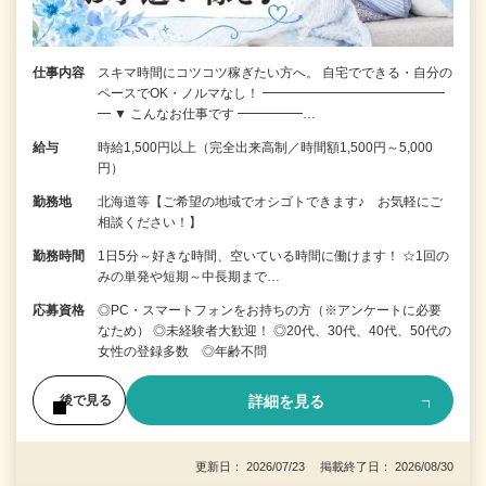
仕事内容
スキマ時間にコツコツ稼ぎたい方へ。 自宅でできる・自分の
ペースでOK・ノルマなし！ ━━━━━━━━━━━━━━
━ ▼ こんなお仕事です ━━━━━…
給与
時給1,500円以上（完全出来高制／時間額1,500円～5,000
円）
勤務地
北海道等【ご希望の地域でオシゴトできます♪ お気軽にご
相談ください！】
勤務時間
1日5分～好きな時間、空いている時間に働けます！ ☆1回の
みの単発や短期～中長期まで…
応募資格
◎PC・スマートフォンをお持ちの方（※アンケートに必要
なため） ◎未経験者大歓迎！ ◎20代、30代、40代、50代の
女性の登録多数 ◎年齢不問
詳細を見る
後で見る
更新日： 2026/07/23 掲載終了日： 2026/08/30