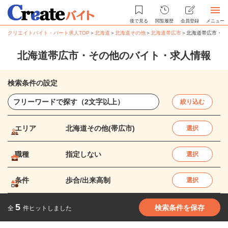
後で見る
閲覧履歴
会員登録
メニュー
クリエイトバイト・パート求人TOP
＞
北海道
＞
北海道その他
＞
北海道帯広市
＞
北海道帯広市・そ
北海道帯広市・その他のバイト・求人情報
検索条件の設定
絞り込む
エリア
北海道その他(帯広市)
選択
職種
指定しない
選択
条件
歩合/出来高制
選択
5
検索条件を保存
全
件ヒットしました