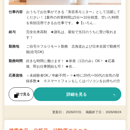
仕事内容
おうちでお仕事ができる『美容系モニター』として活躍して
ください！ 1案件の作業時間は5分〜10分程度。空いた時間
を有効活用できるお仕事です。 ◆【いろん…
給与
完全出来高制 ★謝礼は、最短で当日のうちに受け取れま
す！
勤務地
ご自宅※フルリモート勤務 北海道および日本全国で勤務可
能(在宅OK)
勤務時間
好きな時間に働けます！ ★単発（1日のみ）OK！ ★応募
後、即お仕事開始も可！ ★在…
応募資格
＜未経験者OK／年齢不問＞⇒★特に20代〜50代の女性の登
録多数★ ※スマートフォンもしくはパソコンをお持ちの方
詳細を見る
後で見る
更新日： 2026/07/31 掲載終了日： 2026/08/24