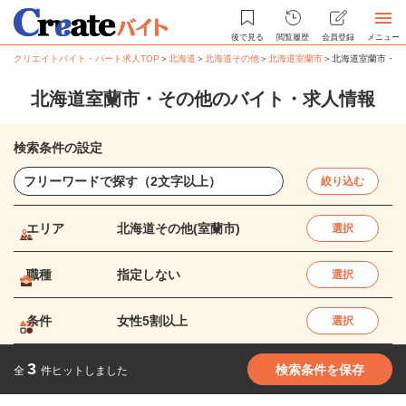
後で見る
閲覧履歴
会員登録
メニュー
クリエイトバイト・パート求人TOP
＞
北海道
＞
北海道その他
＞
北海道室蘭市
＞
北海道室蘭市・そ
北海道室蘭市・その他のバイト・求人情報
検索条件の設定
絞り込む
エリア
北海道その他(室蘭市)
選択
職種
指定しない
選択
条件
女性5割以上
選択
3
検索条件を保存
全
件ヒットしました