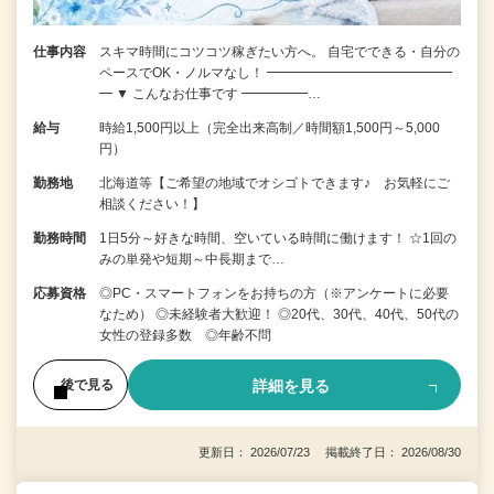
仕事内容
スキマ時間にコツコツ稼ぎたい方へ。 自宅でできる・自分の
ペースでOK・ノルマなし！ ━━━━━━━━━━━━━━
━ ▼ こんなお仕事です ━━━━━…
給与
時給1,500円以上（完全出来高制／時間額1,500円～5,000
円）
勤務地
北海道等【ご希望の地域でオシゴトできます♪ お気軽にご
相談ください！】
勤務時間
1日5分～好きな時間、空いている時間に働けます！ ☆1回の
みの単発や短期～中長期まで…
応募資格
◎PC・スマートフォンをお持ちの方（※アンケートに必要
なため） ◎未経験者大歓迎！ ◎20代、30代、40代、50代の
女性の登録多数 ◎年齢不問
詳細を見る
後で見る
更新日： 2026/07/23 掲載終了日： 2026/08/30