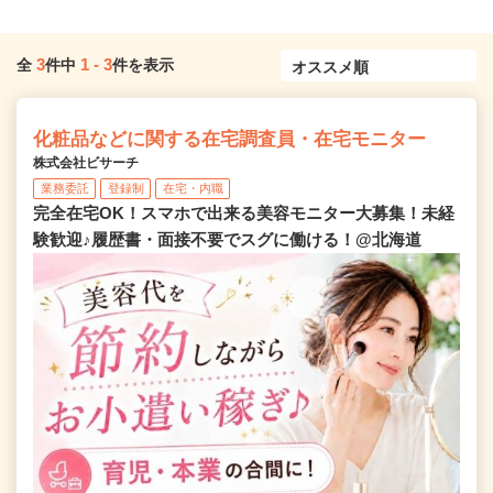
3
1
-
3
全
件中
件を表示
化粧品などに関する在宅調査員・在宅モニター
株式会社ビサーチ
業務委託
登録制
在宅・内職
完全在宅OK！スマホで出来る美容モニター大募集！未経
験歓迎♪履歴書・面接不要でスグに働ける！@北海道