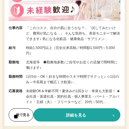
仕事内容
「このコスメ、自分の肌に合うかな？」「試してみたいけ
ど、費用が気になる…」 そんな気持ち、美容モニターで解決
できます♪ 気になる化粧品・健康食品・サプリメン…
給与
時給1,500円以上（完全出来高制／時間額1,500円～5,000
円）
勤務地
北海道等 ◆勤務地多数♪ご自宅やお近くの店舗で間時間に
働けます♪
勤務時間
1日5分～OK！好きな時間やスキマ時間でサクッと♪ ☆1日の
み～中長期まで幅広く大歓迎♪…
応募資格
未経験OK＆年齢不問！夏休みの1回きり・単発も大歓迎！ ★
会社員・派遣社員・契約社員・個人事業主・パート・アルバ
イト・主婦（夫）・フリーターなど、20代～50代…
詳細を見る
後で見る