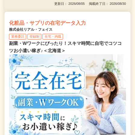
更新日： 2026/08/05 掲載終了日： 2026/08/30
化粧品・サプリの在宅データ入力
株式会社リアル・フェイス
業務委託
登録制
在宅・内職
副業・Wワークにぴったり！スキマ時間に自宅でコツコ
ツお小遣い稼ぎ♪＜北海道＞