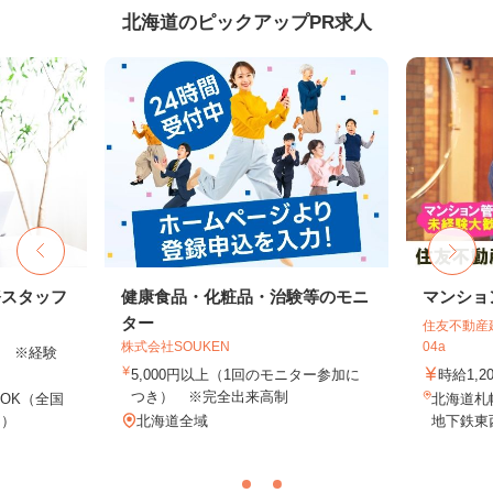
北海道のピックアップPR求人
務スタッフ
健康食品・化粧品・治験等のモニ
マンショ
ター
住友不動産建
株式会社SOUKEN
04a
以上 ※経験
5,000円以上（1回のモニター参加に
時給1,2
つき） ※完全出来高制
OK（全国
北海道札
し）
北海道全域
地下鉄東西