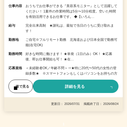
仕事内容
おうちでお仕事ができる『美容系モニター』として活躍して
ください！ 1案件の作業時間は5分〜10分程度。空いた時間
を有効活用できるお仕事です。 ◆【いろん…
給与
完全出来高制 ★謝礼は、最短で当日のうちに受け取れま
す！
勤務地
ご自宅※フルリモート勤務 北海道および日本全国で勤務可
能(在宅OK)
勤務時間
好きな時間に働けます！ ★単発（1日のみ）OK！ ★応募
後、即お仕事開始も可！ ★在…
応募資格
＜未経験者OK／年齢不問＞⇒★特に20代〜50代の女性の登
録多数★ ※スマートフォンもしくはパソコンをお持ちの方
詳細を見る
後で見る
更新日： 2026/07/31 掲載終了日： 2026/08/24
1