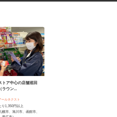
グストア中心の店舗巡回
花王グループ倉庫の構内作業ス
（ラウン...
タッフ
花王ロジスティクス株式会社 石狩LC
 アールネクスト
時給1,410円～1,825円以上 ★土
あたり1,350円以上
曜・祝日は基本給5%アッ...