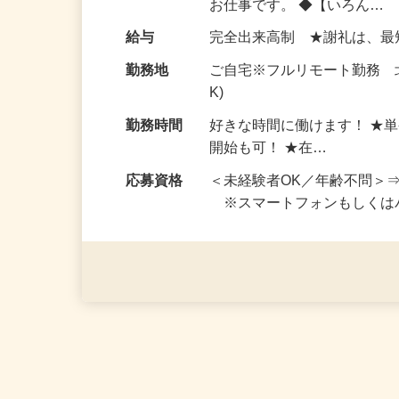
仕事内容
おうちでお仕事ができる『
い！ 1案件の作業時間は5
お仕事です。 ◆【いろん…
給与
完全出来高制 ★謝礼は、
勤務地
ご自宅※フルリモート勤務 
K)
勤務時間
好きな時間に働けます！ ★
開始も可！ ★在…
応募資格
＜未経験者OK／年齢不問＞
※スマートフォンもしくは