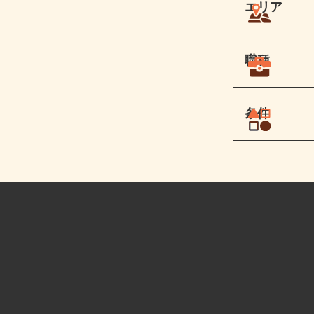
エリア
職種
条件