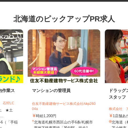
北海道のピックアップPR求人
内作業ス
マンションの管理員
ドラッ
スタッフ
 石狩LC
住友不動産建物サービス株式会社/skp260
04a
株式会社
円以上 ★土
..
時給1,200円
1店舗