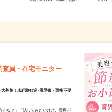
8-6（「手稲
北海道札幌市西区山の手6条/札幌市
北海道
...
営地下鉄東西線「琴似駅」徒歩1...
苫小牧
調査員・在宅モニター
ー大募集！未経験歓迎♪履歴書・面接不要