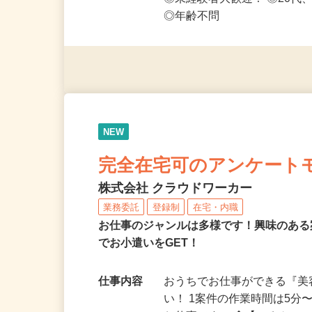
応募資格
◎PC・スマートフォンをお
◎未経験者大歓迎！ ◎20代
◎年齢不問
NEW
完全在宅可のアンケート
株式会社 クラウドワーカー
業務委託
登録制
在宅・内職
お仕事のジャンルは多様です！興味のあ
でお小遣いをGET！