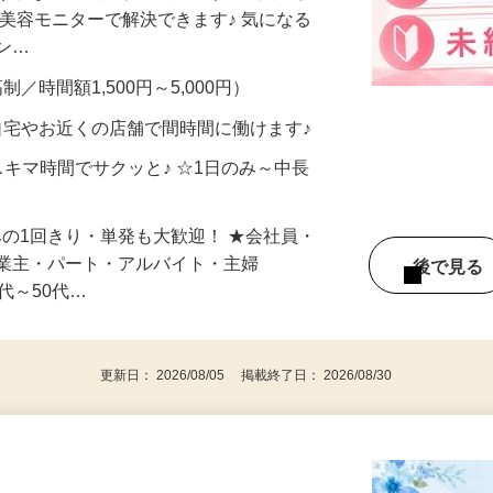
合うかな？」「試してみたいけど、費用が
、美容モニターで解決できます♪ 気になる
メン…
制／時間額1,500円～5,000円）
自宅やお近くの店舗で間時間に働けます♪
スキマ時間でサクッと♪ ☆1日のみ～中長
みの1回きり・単発も大歓迎！ ★会社員・
事業主・パート・アルバイト・主婦
後で見
代～50代…
更新日： 2026/08/05 掲載終了日： 2026/08/30