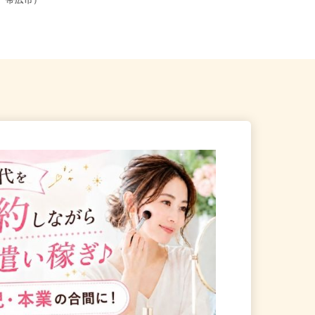
（札幌市、旭川市、函館市、
北海道石狩市新港南2-718-6（「手稲
市、帯広市）
駅・新琴似駅・麻生駅」か...