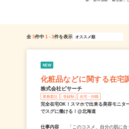
北海道（札幌市、旭川市、函館市、
北海道石狩市新港南2-71
苫小牧市、帯広市）
駅・新琴似駅・麻生駅」か
全
3
件中
1
-
3
件を表示
NEW
化粧品などに関する在宅
株式会社ビサーチ
業務委託
登録制
在宅・内職
完全在宅OK！スマホで出来る美容モニタ
でスグに働ける！@北海道