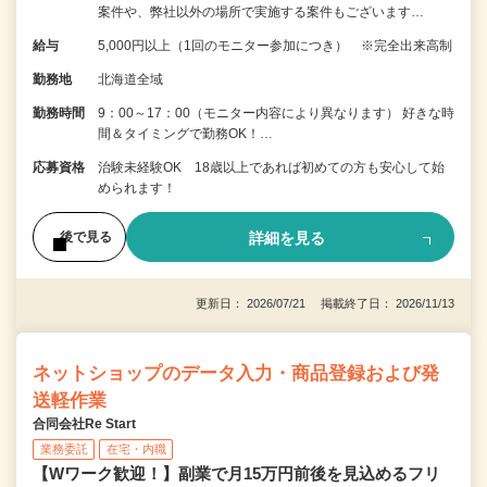
案件や、弊社以外の場所で実施する案件もございます…
給与
5,000円以上（1回のモニター参加につき） ※完全出来高制
勤務地
北海道全域
勤務時間
9：00～17：00（モニター内容により異なります） 好きな時
間＆タイミングで勤務OK！…
応募資格
治験未経験OK 18歳以上であれば初めての方も安心して始
められます！
詳細を見る
後で見る
更新日： 2026/07/21 掲載終了日： 2026/11/13
ネットショップのデータ入力・商品登録および発
送軽作業
合同会社Re Start
業務委託
在宅・内職
【Wワーク歓迎！】副業で月15万円前後を見込めるフリ