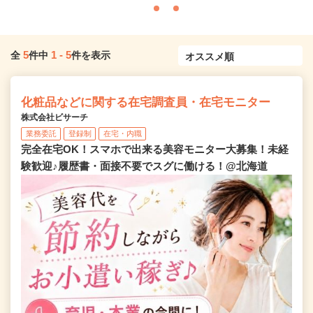
5
1
-
5
全
件中
件を表示
化粧品などに関する在宅調査員・在宅モニター
株式会社ビサーチ
業務委託
登録制
在宅・内職
完全在宅OK！スマホで出来る美容モニター大募集！未経
験歓迎♪履歴書・面接不要でスグに働ける！@北海道