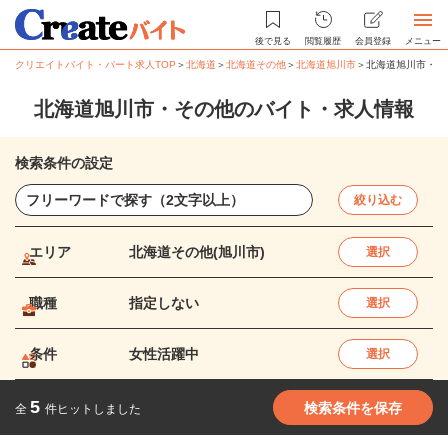
後で見る
閲覧履歴
会員登録
メニュー
クリエイトバイト・パート求人TOP
＞
北海道
＞
北海道その他
＞
北海道旭川市
＞
北海道旭川市・そ
北海道旭川市・その他のバイト・求人情報
検索条件の設定
絞り込む
エリア
北海道その他(旭川市)
選択
職種
指定しない
選択
条件
女性活躍中
選択
5
検索条件を保存
全
件ヒットしました