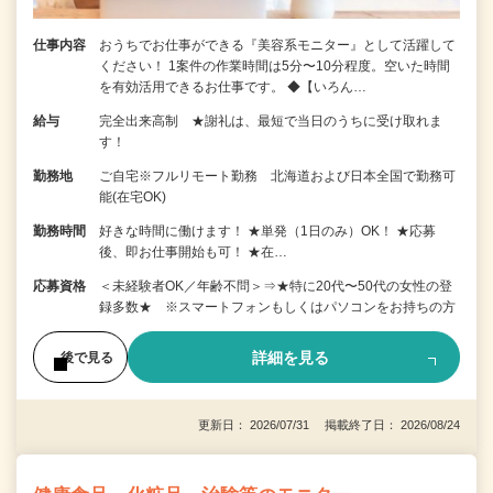
仕事内容
おうちでお仕事ができる『美容系モニター』として活躍して
ください！ 1案件の作業時間は5分〜10分程度。空いた時間
を有効活用できるお仕事です。 ◆【いろん…
給与
完全出来高制 ★謝礼は、最短で当日のうちに受け取れま
す！
勤務地
ご自宅※フルリモート勤務 北海道および日本全国で勤務可
能(在宅OK)
勤務時間
好きな時間に働けます！ ★単発（1日のみ）OK！ ★応募
後、即お仕事開始も可！ ★在…
応募資格
＜未経験者OK／年齢不問＞⇒★特に20代〜50代の女性の登
録多数★ ※スマートフォンもしくはパソコンをお持ちの方
詳細を見る
後で見る
更新日： 2026/07/31 掲載終了日： 2026/08/24