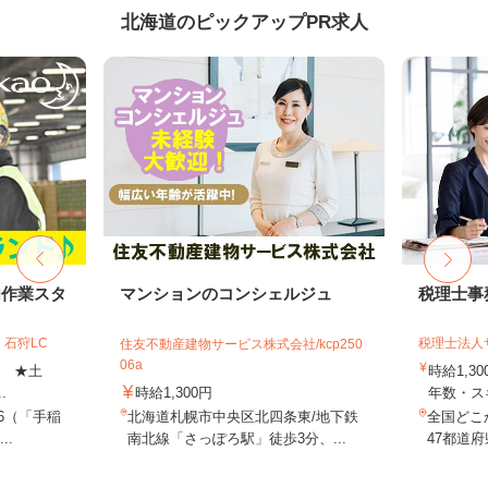
北海道のピックアップPR求人
内作業スタ
マンションのコンシェルジュ
税理士事
石狩LC
税理士法人
住友不動産建物サービス株式会社/kcp250
06a
上 ★土
時給1,3
.
時給1,300円
年数・ス
-6（「手稲
北海道札幌市中央区北四条東/地下鉄
全国どこ
..
南北線「さっぽろ駅」徒歩3分、...
47都道