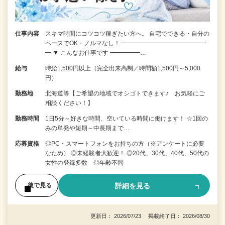
仕事内容
スキマ時間にコツコツ稼ぎたい方へ。 自宅でできる・自分の
ペースでOK・ノルマなし！ ━━━━━━━━━━━━━━
━ ▼ こんなお仕事です ━━━━━…
給与
時給1,500円以上（完全出来高制／時間額1,500円～5,000
円）
勤務地
北海道等【ご希望の地域でオシゴトできます♪ お気軽にご
相談ください！】
勤務時間
1日5分～好きな時間、空いている時間に働けます！ ☆1回の
みの単発や短期～中長期まで…
応募資格
◎PC・スマートフォンをお持ちの方（※アンケートに必要
なため） ◎未経験者大歓迎！ ◎20代、30代、40代、50代の
女性の登録多数 ◎年齢不問
詳細を見る
後で見る
更新日： 2026/07/23 掲載終了日： 2026/08/30