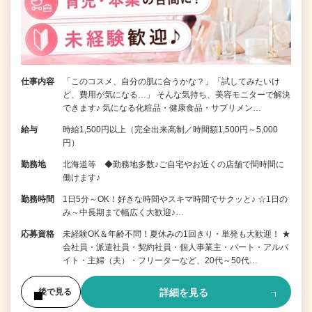
仕事内容
「このコスメ、自分の肌に合うかな？」「試してみたいけ
ど、費用が気になる…」 そんな気持ち、美容モニターで解決
できます♪ 気になる化粧品・健康食品・サプリメン…
給与
時給1,500円以上（完全出来高制／時間額1,500円～5,000
円）
勤務地
北海道等 ◆勤務地多数♪ご自宅やお近くの店舗で間時間に
働けます♪
勤務時間
1日5分～OK！好きな時間やスキマ時間でサクッと♪ ☆1日の
み～中長期まで幅広く大歓迎♪…
応募資格
未経験OK＆年齢不問！夏休みの1回きり・単発も大歓迎！ ★
会社員・派遣社員・契約社員・個人事業主・パート・アルバ
イト・主婦（夫）・フリーターなど、20代～50代…
詳細を見る
後で見る