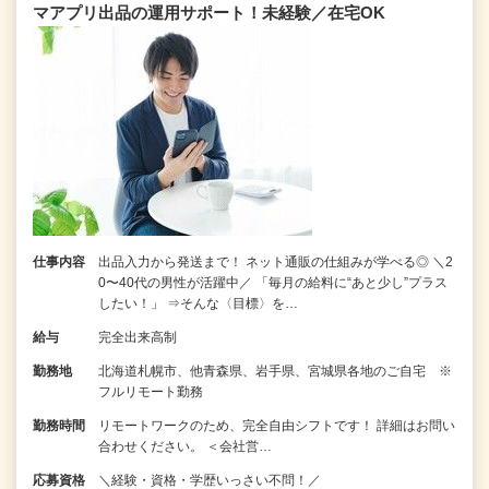
マアプリ出品の運用サポート！未経験／在宅OK
仕事内容
出品入力から発送まで！ ネット通販の仕組みが学べる◎ ＼2
0〜40代の男性が活躍中／ 「毎月の給料に“あと少し”プラス
したい！」 ⇒そんな〈目標〉を…
給与
完全出来高制
勤務地
北海道札幌市、他青森県、岩手県、宮城県各地のご自宅 ※
フルリモート勤務
勤務時間
リモートワークのため、完全自由シフトです！ 詳細はお問い
合わせください。 ＜会社営…
応募資格
＼経験・資格・学歴いっさい不問！／