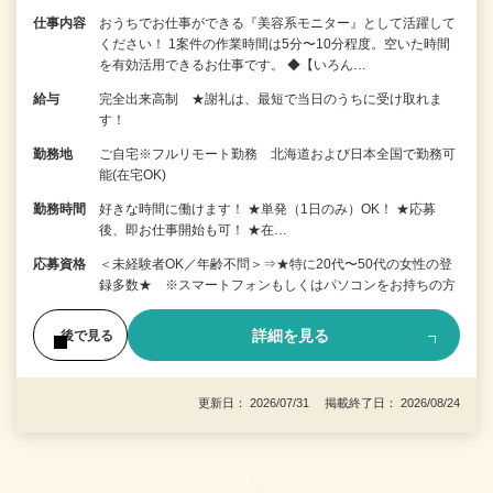
仕事内容
おうちでお仕事ができる『美容系モニター』として活躍して
ください！ 1案件の作業時間は5分〜10分程度。空いた時間
を有効活用できるお仕事です。 ◆【いろん…
給与
完全出来高制 ★謝礼は、最短で当日のうちに受け取れま
す！
勤務地
ご自宅※フルリモート勤務 北海道および日本全国で勤務可
能(在宅OK)
勤務時間
好きな時間に働けます！ ★単発（1日のみ）OK！ ★応募
後、即お仕事開始も可！ ★在…
応募資格
＜未経験者OK／年齢不問＞⇒★特に20代〜50代の女性の登
録多数★ ※スマートフォンもしくはパソコンをお持ちの方
詳細を見る
後で見る
更新日： 2026/07/31 掲載終了日： 2026/08/24
1