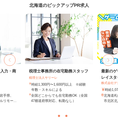
北海道のピックアップPR求人
タ入力・商
税理士事務所の在宅勤務スタッフ
最新のゲ
レイスタ
税理士法人サリーレ
株式会社デジ
時給1,300円〜1,600円以上 ※経験
年数・スキルによる
時給1,0
岩手県、
全国どこからでも在宅勤務OK（全国
北海道札
リモー...
47都道府県対応、転勤なし）
市北区北