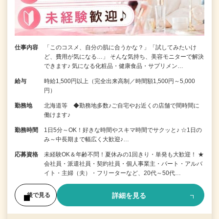
仕事内容
「このコスメ、自分の肌に合うかな？」「試してみたいけ
ど、費用が気になる…」 そんな気持ち、美容モニターで解決
できます♪ 気になる化粧品・健康食品・サプリメン…
給与
時給1,500円以上（完全出来高制／時間額1,500円～5,000
円）
勤務地
北海道等 ◆勤務地多数♪ご自宅やお近くの店舗で間時間に
働けます♪
勤務時間
1日5分～OK！好きな時間やスキマ時間でサクッと♪ ☆1日の
み～中長期まで幅広く大歓迎♪…
応募資格
未経験OK＆年齢不問！夏休みの1回きり・単発も大歓迎！ ★
会社員・派遣社員・契約社員・個人事業主・パート・アルバ
イト・主婦（夫）・フリーターなど、20代～50代…
詳細を見る
後で見る