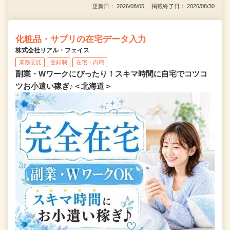
更新日： 2026/08/05 掲載終了日： 2026/08/30
化粧品・サプリの在宅データ入力
株式会社リアル・フェイス
業務委託
登録制
在宅・内職
副業・Wワークにぴったり！スキマ時間に自宅でコツコ
ツお小遣い稼ぎ♪＜北海道＞