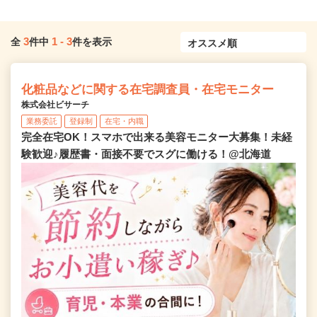
3
1
-
3
全
件中
件を表示
化粧品などに関する在宅調査員・在宅モニター
株式会社ビサーチ
業務委託
登録制
在宅・内職
完全在宅OK！スマホで出来る美容モニター大募集！未経
験歓迎♪履歴書・面接不要でスグに働ける！@北海道