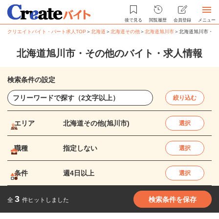
後で見る
閲覧履歴
会員登録
メニュー
クリエイトバイト・パート求人TOP
＞
北海道
＞
北海道その他
＞
北海道旭川市
＞
北海道旭川市・そ
北海道旭川市・その他のバイト・求人情報
検索条件の設定
絞り込む
エリア
北海道その他(旭川市)
選択
職種
指定しない
選択
条件
週4日以上
選択
3
検索条件を保存
全
件ヒットしました