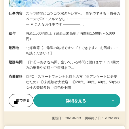
仕事内容
スキマ時間にコツコツ稼ぎたい方へ。 自宅でできる・自分の
ペースでOK・ノルマなし！ ━━━━━━━━━━━━━━
━ ▼ こんなお仕事です ━━━━━…
給与
時給1,500円以上（完全出来高制／時間額1,500円～5,000
円）
勤務地
北海道等【ご希望の地域でオシゴトできます♪ お気軽にご
相談ください！】
勤務時間
1日5分～好きな時間、空いている時間に働けます！ ☆1回の
みの単発や短期～中長期まで…
応募資格
◎PC・スマートフォンをお持ちの方（※アンケートに必要
なため） ◎未経験者大歓迎！ ◎20代、30代、40代、50代の
女性の登録多数 ◎年齢不問
詳細を見る
後で見る
更新日： 2026/07/23 掲載終了日： 2026/08/30