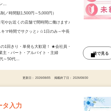
、美容モニターで解決できます♪ 気になる
メン…
制／時間額1,500円～5,000円）
自宅やお近くの店舗で間時間に働けます♪
スキマ時間でサクッと♪ ☆1日のみ～中長
みの1回きり・単発も大歓迎！ ★会社員・
事業主・パート・アルバイト・主婦
後で見
代～50代…
更新日： 2026/08/05 掲載終了日： 2026/08/30