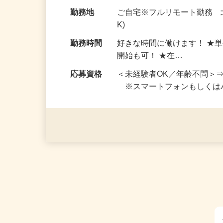
お仕事です。 ◆【いろん…
給与
完全出来高制 ★謝礼は、
勤務地
ご自宅※フルリモート勤務 
K)
勤務時間
好きな時間に働けます！ ★
開始も可！ ★在…
応募資格
＜未経験者OK／年齢不問＞
※スマートフォンもしくは