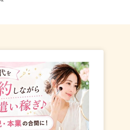
宮城県各地のご自宅 ※フルリモ
道全域
ー...