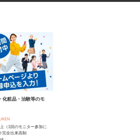
品・化粧品・治験等のモ
ネットショップのデータ入力・
商品登録および発...
合同会社Re Start
OUKEN
完全出来高制
0円以上（1回のモニター参加に
北海道札幌市、他青森県、岩手県、
 ※完全出来高制