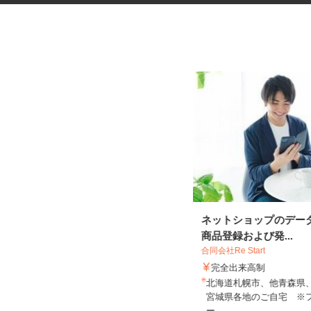
健康食品・化粧品・治験等のモ
ネットショップのデー
ニター
商品登録および発...
合同会社Re Start
株式会社SOUKEN
完全出来高制
5,000円以上（1回のモニター参加に
北海道札幌市、他青森県
つき） ※完全出来高制