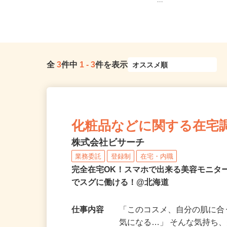
宮城県各地のご自宅 ※
北海道全域
ー...
全
3
件中
1
-
3
件を表示
化粧品などに関する在宅
株式会社ビサーチ
業務委託
登録制
在宅・内職
完全在宅OK！スマホで出来る美容モニタ
でスグに働ける！@北海道
仕事内容
「このコスメ、自分の肌に