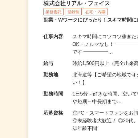
化粧品・サプリの在宅デ
株式会社リアル・フェイス
業務委託
登録制
在宅・内職
副業・Wワークにぴったり！スキマ時間に
仕事内容
スキマ時間にコツコツ稼ぎた
OK・ノルマなし！ ━━━━
です ━━━━━…
給与
時給1,500円以上（完全出来高
勤務地
北海道等【ご希望の地域でオ
い！】
勤務時間
1日5分～好きな時間、空い
や短期～中長期まで…
応募資格
◎PC・スマートフォンをお
◎未経験者大歓迎！ ◎20代