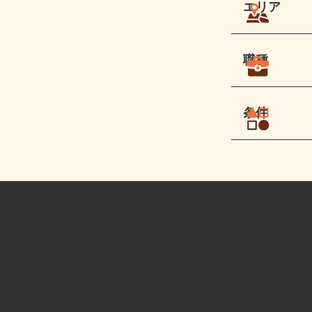
エリア
職種
条件