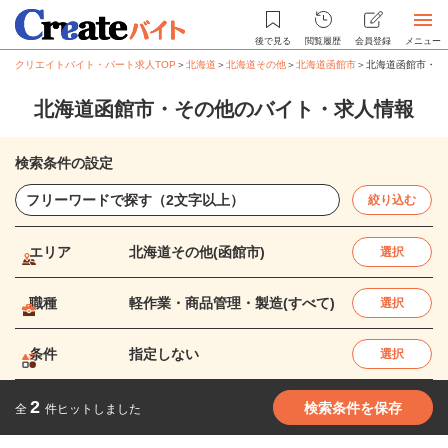
後で見る
閲覧履歴
会員登録
メニュー
クリエイトバイト・パート求人TOP
＞
北海道
＞
北海道その他
＞
北海道函館市
＞
北海道函館市・そ
北海道函館市・その他のバイト・求人情報
検索条件の設定
絞り込む
エリア
北海道その他(函館市)
選択
職種
軽作業・商品管理・製造(すべて)
選択
条件
指定しない
選択
2
検索条件を保存
全
件ヒットしました