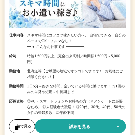
仕事内容
スキマ時間にコツコツ稼ぎたい方へ。 自宅でできる・自分の
ペースでOK・ノルマなし！ ━━━━━━━━━━━━━━
━ ▼ こんなお仕事です ━━━━━…
給与
時給1,500円以上（完全出来高制／時間額1,500円～5,000
円）
勤務地
北海道等【ご希望の地域でオシゴトできます♪ お気軽にご
相談ください！】
勤務時間
1日5分～好きな時間、空いている時間に働けます！ ☆1回の
みの単発や短期～中長期まで…
応募資格
◎PC・スマートフォンをお持ちの方（※アンケートに必要
なため） ◎未経験者大歓迎！ ◎20代、30代、40代、50代の
女性の登録多数 ◎年齢不問
詳細を見る
後で見る