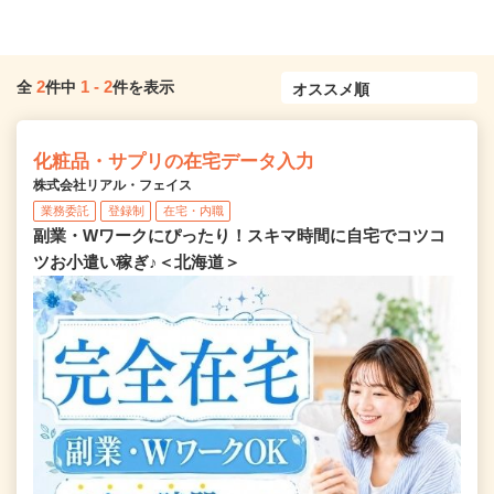
2
1
-
2
全
件中
件を表示
化粧品・サプリの在宅データ入力
株式会社リアル・フェイス
業務委託
登録制
在宅・内職
副業・Wワークにぴったり！スキマ時間に自宅でコツコ
ツお小遣い稼ぎ♪＜北海道＞