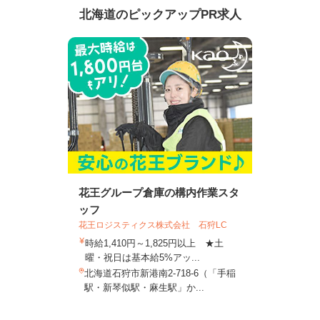
北海道のピックアップPR求人
花王グループ倉庫の構内作業スタ
ッフ
花王ロジスティクス株式会社 石狩LC
時給1,410円～1,825円以上 ★土
曜・祝日は基本給5%アッ...
北海道石狩市新港南2-718-6（「手稲
駅・新琴似駅・麻生駅」か...