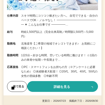
仕事内容
スキマ時間にコツコツ稼ぎたい方へ。 自宅でできる・自分の
ペースでOK・ノルマなし！ ━━━━━━━━━━━━━━
━ ▼ こんなお仕事です ━━━━━…
給与
時給1,500円以上（完全出来高制／時間額1,500円～5,000
円）
勤務地
北海道等【ご希望の地域でオシゴトできます♪ お気軽にご
相談ください！】
勤務時間
1日5分～好きな時間、空いている時間に働けます！ ☆1回の
みの単発や短期～中長期まで…
応募資格
◎PC・スマートフォンをお持ちの方（※アンケートに必要
なため） ◎未経験者大歓迎！ ◎20代、30代、40代、50代の
女性の登録多数 ◎年齢不問
詳細を見る
後で見る
更新日： 2026/07/23 掲載終了日： 2026/08/30