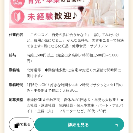
仕事内容
「このコスメ、自分の肌に合うかな？」「試してみたいけ
ど、費用が気になる…」 そんな気持ち、美容モニターで解決
できます♪ 気になる化粧品・健康食品・サプリメン…
給与
時給1,500円以上（完全出来高制／時間額1,500円～5,000
円）
勤務地
北海道等 ◆勤務地多数♪ご自宅やお近くの店舗で間時間に
働けます♪
勤務時間
1日5分～OK！好きな時間やスキマ時間でサクッと♪ ☆1日の
み～中長期まで幅広く大歓迎♪…
応募資格
未経験OK＆年齢不問！夏休みの1回きり・単発も大歓迎！ ★
会社員・派遣社員・契約社員・個人事業主・パート・アルバ
イト・主婦（夫）・フリーターなど、20代～50代…
詳細を見る
後で見る