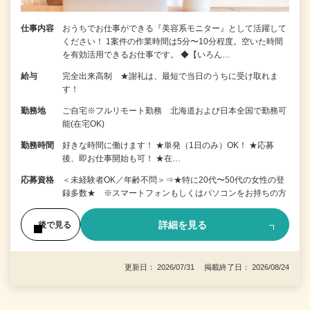
仕事内容
おうちでお仕事ができる『美容系モニター』として活躍して
ください！ 1案件の作業時間は5分〜10分程度。空いた時間
を有効活用できるお仕事です。 ◆【いろん…
給与
完全出来高制 ★謝礼は、最短で当日のうちに受け取れま
す！
勤務地
ご自宅※フルリモート勤務 北海道および日本全国で勤務可
能(在宅OK)
勤務時間
好きな時間に働けます！ ★単発（1日のみ）OK！ ★応募
後、即お仕事開始も可！ ★在…
応募資格
＜未経験者OK／年齢不問＞⇒★特に20代〜50代の女性の登
録多数★ ※スマートフォンもしくはパソコンをお持ちの方
詳細を見る
後で見る
更新日： 2026/07/31 掲載終了日： 2026/08/24