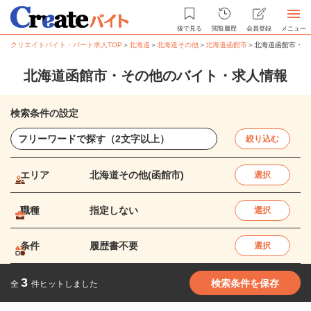
後で見る
閲覧履歴
会員登録
メニュー
クリエイトバイト・パート求人TOP
＞
北海道
＞
北海道その他
＞
北海道函館市
＞
北海道函館市・そ
北海道函館市・その他のバイト・求人情報
検索条件の設定
絞り込む
エリア
北海道その他(函館市)
選択
職種
指定しない
選択
条件
履歴書不要
選択
3
検索条件を保存
全
件ヒットしました