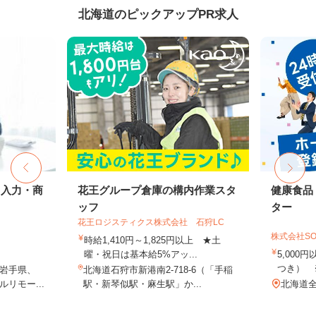
北海道のピックアップPR求人
タ入力・商
花王グループ倉庫の構内作業スタ
健康食品
ッフ
ター
花王ロジスティクス株式会社 石狩LC
株式会社SO
時給1,410円～1,825円以上 ★土
曜・祝日は基本給5%アッ...
5,000
つき） 
岩手県、
北海道石狩市新港南2-718-6（「手稲
リモー...
駅・新琴似駅・麻生駅」か...
北海道