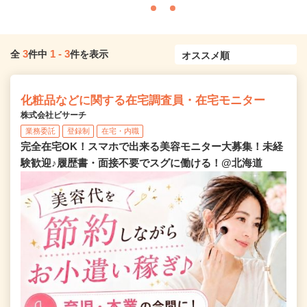
3
1
-
3
全
件中
件を表示
化粧品などに関する在宅調査員・在宅モニター
株式会社ビサーチ
業務委託
登録制
在宅・内職
完全在宅OK！スマホで出来る美容モニター大募集！未経
験歓迎♪履歴書・面接不要でスグに働ける！@北海道