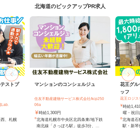
北海道のピックアップPR求人
のテストプ
マンションのコンシェルジュ
花王グル
ッフ
花王ロジス
住友不動産建物サービス株式会社/kcp250
ab.
06a
時給1,4
時給1,300円
曜・祝日は
条西、札幌
北海道札幌市中央区北四条東/地下鉄
北海道石狩
南北線「さっぽろ駅」徒歩3分、...
駅・新琴