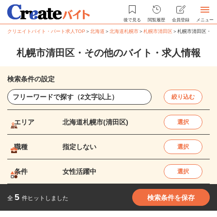
後で見る
閲覧履歴
会員登録
メニュー
クリエイトバイト・パート求人TOP
＞
北海道
＞
北海道札幌市
＞
札幌市清田区
＞
札幌市清田区・そ
札幌市清田区・その他のバイト・求人情報
検索条件の設定
絞り込む
エリア
北海道札幌市(清田区)
選択
職種
指定しない
選択
条件
女性活躍中
選択
5
検索条件を保存
全
件ヒットしました