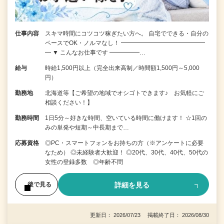
仕事内容
スキマ時間にコツコツ稼ぎたい方へ。 自宅でできる・自分の
ペースでOK・ノルマなし！ ━━━━━━━━━━━━━━
━ ▼ こんなお仕事です ━━━━━…
給与
時給1,500円以上（完全出来高制／時間額1,500円～5,000
円）
勤務地
北海道等【ご希望の地域でオシゴトできます♪ お気軽にご
相談ください！】
勤務時間
1日5分～好きな時間、空いている時間に働けます！ ☆1回の
みの単発や短期～中長期まで…
応募資格
◎PC・スマートフォンをお持ちの方（※アンケートに必要
なため） ◎未経験者大歓迎！ ◎20代、30代、40代、50代の
女性の登録多数 ◎年齢不問
詳細を見る
後で見る
更新日： 2026/07/23 掲載終了日： 2026/08/30