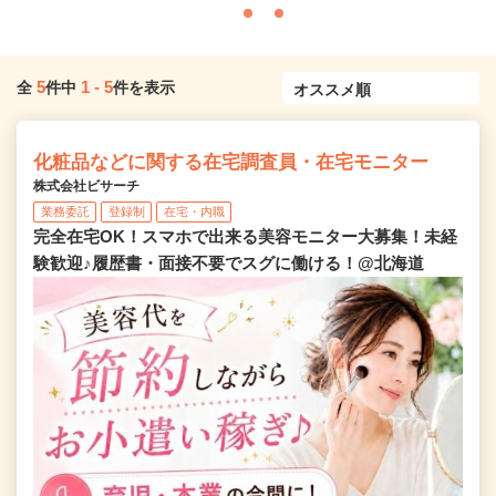
5
1
-
5
全
件中
件を表示
化粧品などに関する在宅調査員・在宅モニター
株式会社ビサーチ
業務委託
登録制
在宅・内職
完全在宅OK！スマホで出来る美容モニター大募集！未経
験歓迎♪履歴書・面接不要でスグに働ける！@北海道