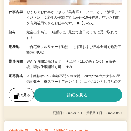
仕事内容
おうちでお仕事ができる『美容系モニター』として活躍して
ください！ 1案件の作業時間は5分〜10分程度。空いた時間
を有効活用できるお仕事です。 ◆【いろん…
給与
完全出来高制 ★謝礼は、最短で当日のうちに受け取れま
す！
勤務地
ご自宅※フルリモート勤務 北海道および日本全国で勤務可
能(在宅OK)
勤務時間
好きな時間に働けます！ ★単発（1日のみ）OK！ ★応募
後、即お仕事開始も可！ ★在…
応募資格
＜未経験者OK／年齢不問＞⇒★特に20代〜50代の女性の登
録多数★ ※スマートフォンもしくはパソコンをお持ちの方
詳細を見る
後で見る
更新日： 2026/07/31 掲載終了日： 2026/08/24