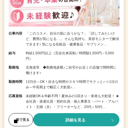
仕事内容
「このコスメ、自分の肌に合うかな？」「試してみたいけ
ど、費用が気になる…」 そんな気持ち、美容モニターで解決
できます♪ 気になる化粧品・健康食品・サプリメン…
給与
時給1,500円以上（完全出来高制／時間額1,500円～5,000
円）
勤務地
北海道等 ◆勤務地多数♪ご自宅やお近くの店舗で間時間に
働けます♪
勤務時間
1日5分～OK！好きな時間やスキマ時間でサクッと♪ ☆1日の
み～中長期まで幅広く大歓迎♪…
応募資格
未経験OK＆年齢不問！夏休みの1回きり・単発も大歓迎！ ★
会社員・派遣社員・契約社員・個人事業主・パート・アルバ
イト・主婦（夫）・フリーターなど、20代～50代…
詳細を見る
後で見る