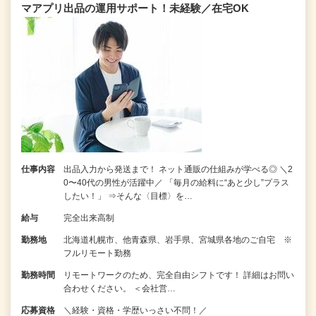
マアプリ出品の運用サポート！未経験／在宅OK
仕事内容
出品入力から発送まで！ ネット通販の仕組みが学べる◎ ＼2
0〜40代の男性が活躍中／ 「毎月の給料に“あと少し”プラス
したい！」 ⇒そんな〈目標〉を…
給与
完全出来高制
勤務地
北海道札幌市、他青森県、岩手県、宮城県各地のご自宅 ※
フルリモート勤務
勤務時間
リモートワークのため、完全自由シフトです！ 詳細はお問い
合わせください。 ＜会社営…
応募資格
＼経験・資格・学歴いっさい不問！／