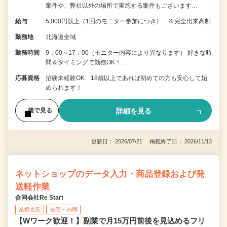
案件や、弊社以外の場所で実施する案件もございます…
給与
5,000円以上（1回のモニター参加につき） ※完全出来高制
勤務地
北海道全域
勤務時間
9：00～17：00（モニター内容により異なります） 好きな時
間＆タイミングで勤務OK！…
応募資格
治験未経験OK 18歳以上であれば初めての方も安心して始
められます！
詳細を見る
後で見る
更新日： 2026/07/21 掲載終了日： 2026/11/13
ネットショップのデータ入力・商品登録および発
送軽作業
合同会社Re Start
業務委託
在宅・内職
【Wワーク歓迎！】副業で月15万円前後を見込めるフリ