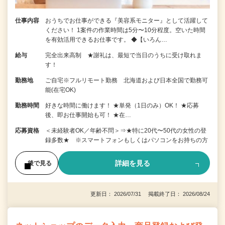
仕事内容
おうちでお仕事ができる『美容系モニター』として活躍して
ください！ 1案件の作業時間は5分〜10分程度。空いた時間
を有効活用できるお仕事です。 ◆【いろん…
給与
完全出来高制 ★謝礼は、最短で当日のうちに受け取れま
す！
勤務地
ご自宅※フルリモート勤務 北海道および日本全国で勤務可
能(在宅OK)
勤務時間
好きな時間に働けます！ ★単発（1日のみ）OK！ ★応募
後、即お仕事開始も可！ ★在…
応募資格
＜未経験者OK／年齢不問＞⇒★特に20代〜50代の女性の登
録多数★ ※スマートフォンもしくはパソコンをお持ちの方
詳細を見る
後で見る
更新日： 2026/07/31 掲載終了日： 2026/08/24