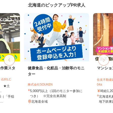
北海道のピックアップPR求人
内作業スタ
健康食品・化粧品・治験等のモニ
マンショ
ター
石狩LC
住友不動産建
株式会社SOUKEN
04a
上 ★土
.
5,000円以上（1回のモニター参加に
時給1,2
つき） ※完全出来高制
-6（「手稲
北海道札
..
北海道全域
地下鉄東西