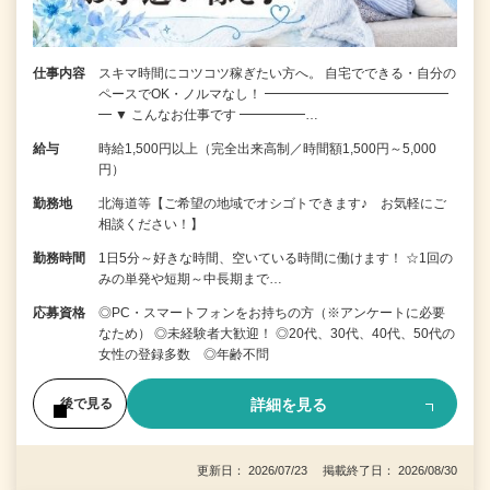
仕事内容
スキマ時間にコツコツ稼ぎたい方へ。 自宅でできる・自分の
ペースでOK・ノルマなし！ ━━━━━━━━━━━━━━
━ ▼ こんなお仕事です ━━━━━…
給与
時給1,500円以上（完全出来高制／時間額1,500円～5,000
円）
勤務地
北海道等【ご希望の地域でオシゴトできます♪ お気軽にご
相談ください！】
勤務時間
1日5分～好きな時間、空いている時間に働けます！ ☆1回の
みの単発や短期～中長期まで…
応募資格
◎PC・スマートフォンをお持ちの方（※アンケートに必要
なため） ◎未経験者大歓迎！ ◎20代、30代、40代、50代の
女性の登録多数 ◎年齢不問
詳細を見る
後で見る
更新日： 2026/07/23 掲載終了日： 2026/08/30