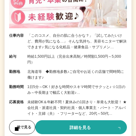
仕事内容
「このコスメ、自分の肌に合うかな？」「試してみたいけ
ど、費用が気になる…」 そんな気持ち、美容モニターで解決
できます♪ 気になる化粧品・健康食品・サプリメン…
給与
時給1,500円以上（完全出来高制／時間額1,500円～5,000
円）
勤務地
北海道等 ◆勤務地多数♪ご自宅やお近くの店舗で間時間に
働けます♪
勤務時間
1日5分～OK！好きな時間やスキマ時間でサクッと♪ ☆1日の
み～中長期まで幅広く大歓迎♪…
応募資格
未経験OK＆年齢不問！夏休みの1回きり・単発も大歓迎！ ★
会社員・派遣社員・契約社員・個人事業主・パート・アルバ
イト・主婦（夫）・フリーターなど、20代～50代…
詳細を見る
後で見る