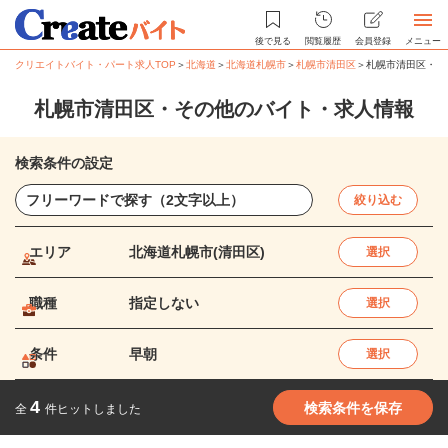
後で見る
閲覧履歴
会員登録
メニュー
クリエイトバイト・パート求人TOP
＞
北海道
＞
北海道札幌市
＞
札幌市清田区
＞
札幌市清田区・そ
札幌市清田区・その他のバイト・求人情報
検索条件の設定
絞り込む
エリア
北海道札幌市(清田区)
選択
職種
指定しない
選択
条件
早朝
選択
4
検索条件を保存
全
件ヒットしました