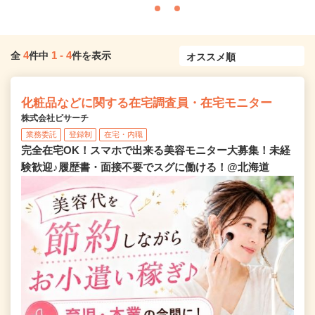
4
1
-
4
全
件中
件を表示
化粧品などに関する在宅調査員・在宅モニター
株式会社ビサーチ
業務委託
登録制
在宅・内職
完全在宅OK！スマホで出来る美容モニター大募集！未経
験歓迎♪履歴書・面接不要でスグに働ける！@北海道