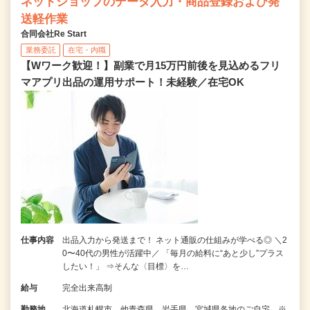
ネットショップのデータ入力・商品登録および発
送軽作業
合同会社Re Start
業務委託
在宅・内職
【Wワーク歓迎！】副業で月15万円前後を見込めるフリ
マアプリ出品の運用サポート！未経験／在宅OK
仕事内容
出品入力から発送まで！ ネット通販の仕組みが学べる◎ ＼2
0〜40代の男性が活躍中／ 「毎月の給料に“あと少し”プラス
したい！」 ⇒そんな〈目標〉を…
給与
完全出来高制
勤務地
北海道札幌市、他青森県、岩手県、宮城県各地のご自宅 ※