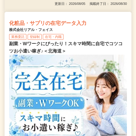
更新日： 2026/08/05 掲載終了日： 2026/08/30
化粧品・サプリの在宅データ入力
株式会社リアル・フェイス
業務委託
登録制
在宅・内職
副業・Wワークにぴったり！スキマ時間に自宅でコツコ
ツお小遣い稼ぎ♪＜北海道＞