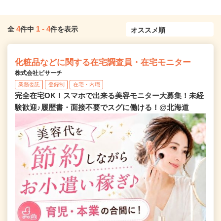
4
1
-
4
全
件中
件を表示
化粧品などに関する在宅調査員・在宅モニター
株式会社ビサーチ
業務委託
登録制
在宅・内職
完全在宅OK！スマホで出来る美容モニター大募集！未経
験歓迎♪履歴書・面接不要でスグに働ける！@北海道