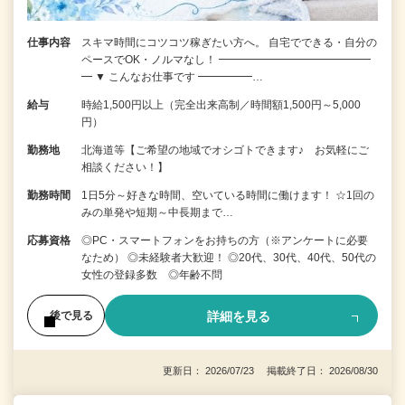
仕事内容
スキマ時間にコツコツ稼ぎたい方へ。 自宅でできる・自分の
ペースでOK・ノルマなし！ ━━━━━━━━━━━━━━
━ ▼ こんなお仕事です ━━━━━…
給与
時給1,500円以上（完全出来高制／時間額1,500円～5,000
円）
勤務地
北海道等【ご希望の地域でオシゴトできます♪ お気軽にご
相談ください！】
勤務時間
1日5分～好きな時間、空いている時間に働けます！ ☆1回の
みの単発や短期～中長期まで…
応募資格
◎PC・スマートフォンをお持ちの方（※アンケートに必要
なため） ◎未経験者大歓迎！ ◎20代、30代、40代、50代の
女性の登録多数 ◎年齢不問
詳細を見る
後で見る
更新日： 2026/07/23 掲載終了日： 2026/08/30