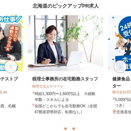
北海道のピックアップPR求人
のテストプ
税理士事務所の在宅勤務スタッフ
健康食品
ター
税理士法人サリーレ
ab.
株式会社SO
時給1,300円〜1,600円以上 ※経験
年数・スキルによる
5,000
つき） 
条西、札幌
全国どこからでも在宅勤務OK（全国
47都道府県対応、転勤なし）
北海道