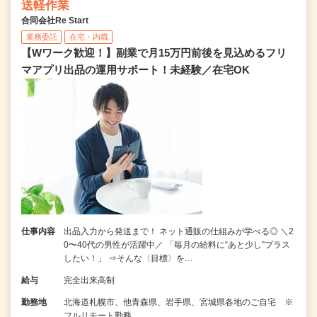
送軽作業
合同会社Re Start
業務委託
在宅・内職
【Wワーク歓迎！】副業で月15万円前後を見込めるフリ
マアプリ出品の運用サポート！未経験／在宅OK
仕事内容
出品入力から発送まで！ ネット通販の仕組みが学べる◎ ＼2
0〜40代の男性が活躍中／ 「毎月の給料に“あと少し”プラス
したい！」 ⇒そんな〈目標〉を…
給与
完全出来高制
勤務地
北海道札幌市、他青森県、岩手県、宮城県各地のご自宅 ※
フルリモート勤務