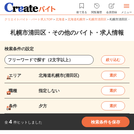
後で見る
閲覧履歴
会員登録
メニュー
クリエイトバイト・パート求人TOP
＞
北海道
＞
北海道札幌市
＞
札幌市清田区
＞
札幌市清田区・そ
札幌市清田区・その他のバイト・求人情報
検索条件の設定
絞り込む
エリア
北海道札幌市(清田区)
選択
職種
指定しない
選択
条件
夕方
選択
4
検索条件を保存
全
件ヒットしました