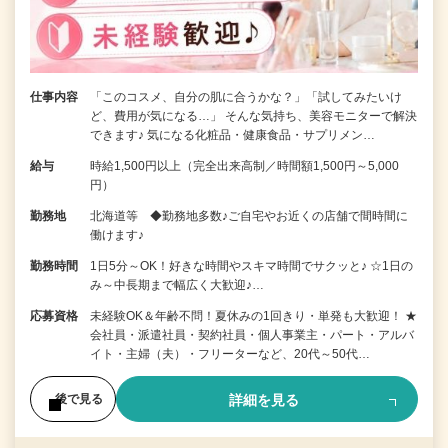
仕事内容
「このコスメ、自分の肌に合うかな？」「試してみたいけ
ど、費用が気になる…」 そんな気持ち、美容モニターで解決
できます♪ 気になる化粧品・健康食品・サプリメン…
給与
時給1,500円以上（完全出来高制／時間額1,500円～5,000
円）
勤務地
北海道等 ◆勤務地多数♪ご自宅やお近くの店舗で間時間に
働けます♪
勤務時間
1日5分～OK！好きな時間やスキマ時間でサクッと♪ ☆1日の
み～中長期まで幅広く大歓迎♪…
応募資格
未経験OK＆年齢不問！夏休みの1回きり・単発も大歓迎！ ★
会社員・派遣社員・契約社員・個人事業主・パート・アルバ
イト・主婦（夫）・フリーターなど、20代～50代…
詳細を見る
後で見る