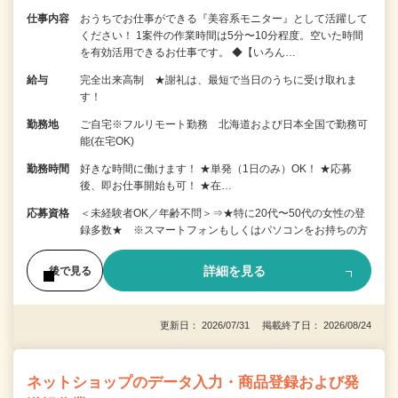
仕事内容
おうちでお仕事ができる『美容系モニター』として活躍して
ください！ 1案件の作業時間は5分〜10分程度。空いた時間
を有効活用できるお仕事です。 ◆【いろん…
給与
完全出来高制 ★謝礼は、最短で当日のうちに受け取れま
す！
勤務地
ご自宅※フルリモート勤務 北海道および日本全国で勤務可
能(在宅OK)
勤務時間
好きな時間に働けます！ ★単発（1日のみ）OK！ ★応募
後、即お仕事開始も可！ ★在…
応募資格
＜未経験者OK／年齢不問＞⇒★特に20代〜50代の女性の登
録多数★ ※スマートフォンもしくはパソコンをお持ちの方
詳細を見る
後で見る
更新日： 2026/07/31 掲載終了日： 2026/08/24
ネットショップのデータ入力・商品登録および発