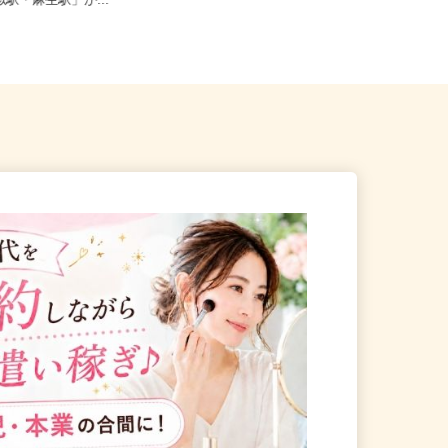
狩市新港南2-718-6（「手稲
北海道札幌市中央区北二条西、札幌
琴似駅・麻生駅」か...
市北区北八条西