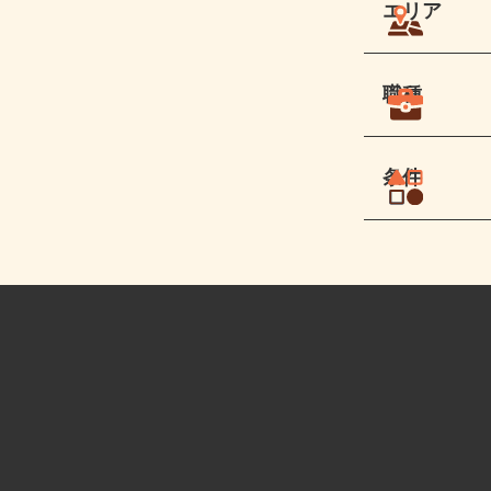
エリア
職種
条件