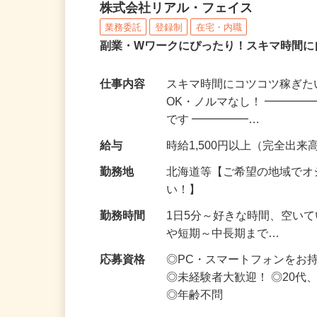
化粧品・サプリの在宅デ
株式会社リアル・フェイス
業務委託
登録制
在宅・内職
副業・Wワークにぴったり！スキマ時間に
仕事内容
スキマ時間にコツコツ稼ぎた
OK・ノルマなし！ ━━━━
です ━━━━━…
給与
時給1,500円以上（完全出来高
勤務地
北海道等【ご希望の地域でオ
い！】
勤務時間
1日5分～好きな時間、空い
や短期～中長期まで…
応募資格
◎PC・スマートフォンをお
◎未経験者大歓迎！ ◎20代