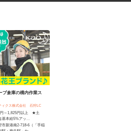
ループ倉庫の構内作業ス
最新のゲーム・アプリのテスト
プレイスタッフ
スティクス株式会社 石狩LC
株式会社デジタルハーツ 札幌Lab.
410円～1,825円以上 ★土
は基本給5%アッ...
時給1,075円以上