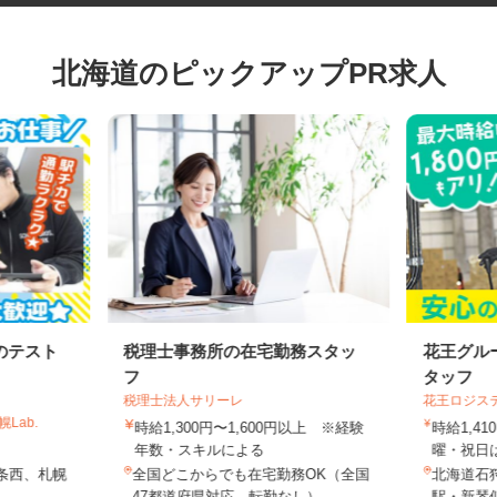
北海道のピックアップPR求人
のテスト
税理士事務所の在宅勤務スタッ
花王グ
フ
タッフ
税理士法人サリーレ
花王ロジ
Lab.
時給1,300円〜1,600円以上 ※経験
時給1,
年数・スキルによる
曜・祝日