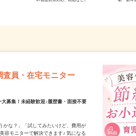
二条西、札幌
全国どこからでも在宅勤務OK（全国
北海道石
47都道府県対応、転勤なし）
駅・新
調査員・在宅モニター
ー大募集！未経験歓迎♪履歴書・面接不要
合うかな？」「試してみたいけど、費用が