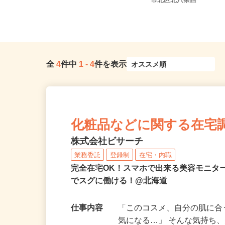
北海道石狩市新港南2-718-6（「手稲
北海道札幌市中央区北
駅・新琴似駅・麻生駅」か...
市北区北八条西
全
4
件中
1
-
4
件を表示
化粧品などに関する在宅
株式会社ビサーチ
業務委託
登録制
在宅・内職
完全在宅OK！スマホで出来る美容モニタ
でスグに働ける！@北海道
仕事内容
「このコスメ、自分の肌に