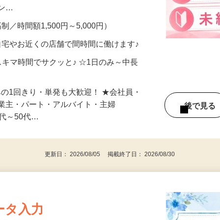
、美容モニターで解決できます♪ 気になる
メン…
制／時間額1,500円～5,000円）
自宅やお近くの店舗で間時間に働けます♪
スキマ時間でサクッと♪ ☆1日のみ～中長
みの1回きり・単発も大歓迎！ ★会社員・
事業主・パート・アルバイト・主婦
後で見
代～50代…
更新日： 2026/08/05 掲載終了日： 2026/08/30