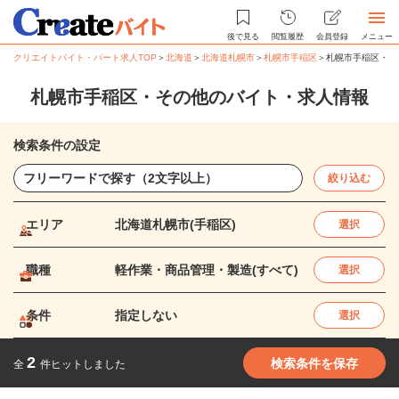
後で見る
閲覧履歴
会員登録
メニュー
クリエイトバイト・パート求人TOP
＞
北海道
＞
北海道札幌市
＞
札幌市手稲区
＞
札幌市手稲区・そ
札幌市手稲区・その他のバイト・求人情報
検索条件の設定
絞り込む
エリア
北海道札幌市(手稲区)
選択
職種
軽作業・商品管理・製造(すべて)
選択
条件
指定しない
選択
2
検索条件を保存
全
件ヒットしました