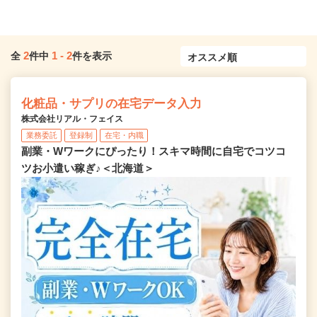
2
1
-
2
全
件中
件を表示
化粧品・サプリの在宅データ入力
株式会社リアル・フェイス
業務委託
登録制
在宅・内職
副業・Wワークにぴったり！スキマ時間に自宅でコツコ
ツお小遣い稼ぎ♪＜北海道＞