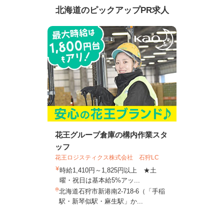
北海道のピックアップPR求人
花王グループ倉庫の構内作業スタ
ッフ
花王ロジスティクス株式会社 石狩LC
時給1,410円～1,825円以上 ★土
曜・祝日は基本給5%アッ...
北海道石狩市新港南2-718-6（「手稲
駅・新琴似駅・麻生駅」か...