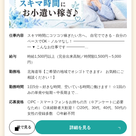
仕事内容
スキマ時間にコツコツ稼ぎたい方へ。 自宅でできる・自分の
ペースでOK・ノルマなし！ ━━━━━━━━━━━━━━
━ ▼ こんなお仕事です ━━━━━…
給与
時給1,500円以上（完全出来高制／時間額1,500円～5,000
円）
勤務地
北海道等【ご希望の地域でオシゴトできます♪ お気軽にご
相談ください！】
勤務時間
1日5分～好きな時間、空いている時間に働けます！ ☆1回の
みの単発や短期～中長期まで…
応募資格
◎PC・スマートフォンをお持ちの方（※アンケートに必要
なため） ◎未経験者大歓迎！ ◎20代、30代、40代、50代の
女性の登録多数 ◎年齢不問
詳細を見る
後で見る