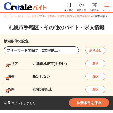
後で見る
閲覧履歴
会員登録
メニュー
クリエイトバイト・パート求人TOP
＞
北海道
＞
北海道札幌市
＞
札幌市手稲区
＞
札幌市手稲区・そ
札幌市手稲区・その他のバイト・求人情報
検索条件の設定
絞り込む
エリア
北海道札幌市(手稲区)
選択
職種
指定しない
選択
条件
女性5割以上
選択
3
検索条件を保存
全
件ヒットしました