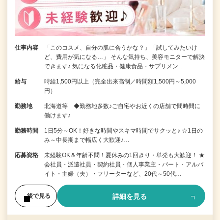
仕事内容
「このコスメ、自分の肌に合うかな？」「試してみたいけ
ど、費用が気になる…」 そんな気持ち、美容モニターで解決
できます♪ 気になる化粧品・健康食品・サプリメン…
給与
時給1,500円以上（完全出来高制／時間額1,500円～5,000
円）
勤務地
北海道等 ◆勤務地多数♪ご自宅やお近くの店舗で間時間に
働けます♪
勤務時間
1日5分～OK！好きな時間やスキマ時間でサクッと♪ ☆1日の
み～中長期まで幅広く大歓迎♪…
応募資格
未経験OK＆年齢不問！夏休みの1回きり・単発も大歓迎！ ★
会社員・派遣社員・契約社員・個人事業主・パート・アルバ
イト・主婦（夫）・フリーターなど、20代～50代…
詳細を見る
後で見る