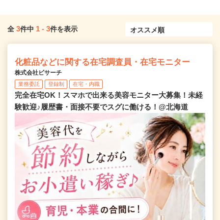
3
1
-
3
全
件中
件を表示
化粧品などに関する在宅調査員・在宅モニター
株式会社ビサーチ
業務委託
登録制
在宅・内職
完全在宅OK！スマホで出来る美容モニター大募集！未経
験歓迎♪履歴書・面接不要でスグに働ける！@北海道