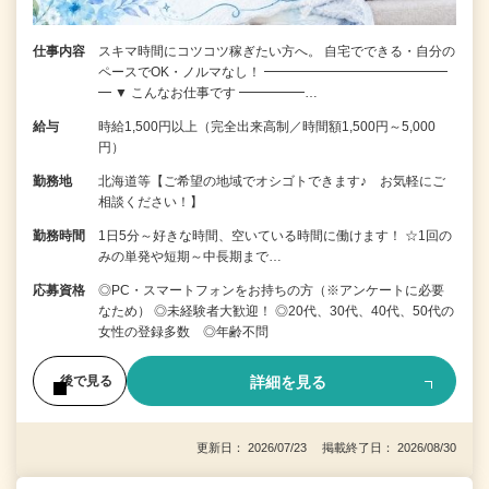
仕事内容
スキマ時間にコツコツ稼ぎたい方へ。 自宅でできる・自分の
ペースでOK・ノルマなし！ ━━━━━━━━━━━━━━
━ ▼ こんなお仕事です ━━━━━…
給与
時給1,500円以上（完全出来高制／時間額1,500円～5,000
円）
勤務地
北海道等【ご希望の地域でオシゴトできます♪ お気軽にご
相談ください！】
勤務時間
1日5分～好きな時間、空いている時間に働けます！ ☆1回の
みの単発や短期～中長期まで…
応募資格
◎PC・スマートフォンをお持ちの方（※アンケートに必要
なため） ◎未経験者大歓迎！ ◎20代、30代、40代、50代の
女性の登録多数 ◎年齢不問
詳細を見る
後で見る
更新日： 2026/07/23 掲載終了日： 2026/08/30