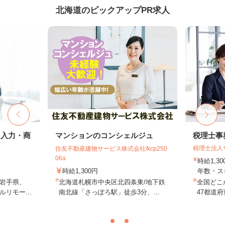
北海道のピックアップPR求人
タ入力・商
マンションのコンシェルジュ
税理士事
税理士法人
住友不動産建物サービス株式会社/kcp250
06a
時給1,3
時給1,300円
年数・ス
岩手県、
北海道札幌市中央区北四条東/地下鉄
全国どこ
リモー...
南北線「さっぽろ駅」徒歩3分、...
47都道