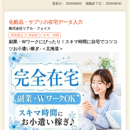
更新日： 2026/08/05 掲載終了日： 2026/08/30
化粧品・サプリの在宅データ入力
株式会社リアル・フェイス
業務委託
登録制
在宅・内職
副業・Wワークにぴったり！スキマ時間に自宅でコツコ
ツお小遣い稼ぎ♪＜北海道＞