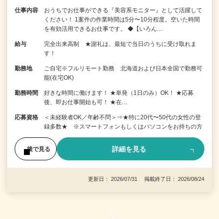
仕事内容
おうちでお仕事ができる『美容系モニター』として活躍して
ください！ 1案件の作業時間は5分〜10分程度。空いた時間
を有効活用できるお仕事です。 ◆【いろん…
給与
完全出来高制 ★謝礼は、最短で当日のうちに受け取れま
す！
勤務地
ご自宅※フルリモート勤務 北海道および日本全国で勤務可
能(在宅OK)
勤務時間
好きな時間に働けます！ ★単発（1日のみ）OK！ ★応募
後、即お仕事開始も可！ ★在…
応募資格
＜未経験者OK／年齢不問＞⇒★特に20代〜50代の女性の登
録多数★ ※スマートフォンもしくはパソコンをお持ちの方
詳細を見る
後で見る
更新日： 2026/07/31 掲載終了日： 2026/08/24
1