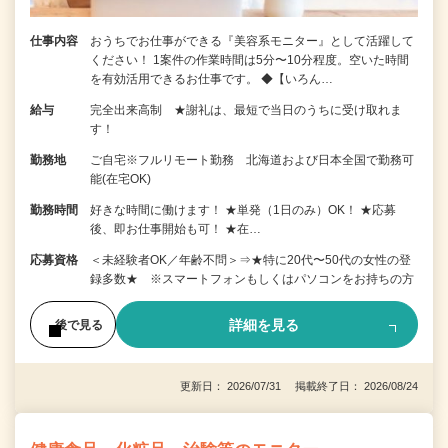
仕事内容
おうちでお仕事ができる『美容系モニター』として活躍して
ください！ 1案件の作業時間は5分〜10分程度。空いた時間
を有効活用できるお仕事です。 ◆【いろん…
給与
完全出来高制 ★謝礼は、最短で当日のうちに受け取れま
す！
勤務地
ご自宅※フルリモート勤務 北海道および日本全国で勤務可
能(在宅OK)
勤務時間
好きな時間に働けます！ ★単発（1日のみ）OK！ ★応募
後、即お仕事開始も可！ ★在…
応募資格
＜未経験者OK／年齢不問＞⇒★特に20代〜50代の女性の登
録多数★ ※スマートフォンもしくはパソコンをお持ちの方
詳細を見る
後で見る
更新日： 2026/07/31 掲載終了日： 2026/08/24