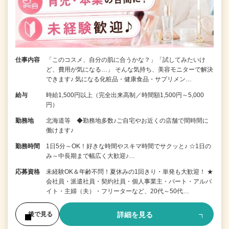
仕事内容
「このコスメ、自分の肌に合うかな？」「試してみたいけ
ど、費用が気になる…」 そんな気持ち、美容モニターで解決
できます♪ 気になる化粧品・健康食品・サプリメン…
給与
時給1,500円以上（完全出来高制／時間額1,500円～5,000
円）
勤務地
北海道等 ◆勤務地多数♪ご自宅やお近くの店舗で間時間に
働けます♪
勤務時間
1日5分～OK！好きな時間やスキマ時間でサクッと♪ ☆1日の
み～中長期まで幅広く大歓迎♪…
応募資格
未経験OK＆年齢不問！夏休みの1回きり・単発も大歓迎！ ★
会社員・派遣社員・契約社員・個人事業主・パート・アルバ
イト・主婦（夫）・フリーターなど、20代～50代…
詳細を見る
後で見る