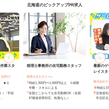
北海道のピックアップPR求人
内作業スタ
税理士事務所の在宅勤務スタッフ
最新のゲ
レイスタ
石狩LC
税理士法人サリーレ
株式会社デジ
上 ★土
時給1,300円〜1,600円以上 ※経験
.
年数・スキルによる
時給1,0
-6（「手稲
全国どこからでも在宅勤務OK（全国
北海道札
..
47都道府県対応、転勤なし）
市北区北