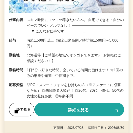
仕事内容
スキマ時間にコツコツ稼ぎたい方へ。 自宅でできる・自分の
ペースでOK・ノルマなし！ ━━━━━━━━━━━━━━
━ ▼ こんなお仕事です ━━━━━…
給与
時給1,500円以上（完全出来高制／時間額1,500円～5,000
円）
勤務地
北海道等【ご希望の地域でオシゴトできます♪ お気軽にご
相談ください！】
勤務時間
1日5分～好きな時間、空いている時間に働けます！ ☆1回の
みの単発や短期～中長期まで…
応募資格
◎PC・スマートフォンをお持ちの方（※アンケートに必要
なため） ◎未経験者大歓迎！ ◎20代、30代、40代、50代の
女性の登録多数 ◎年齢不問
詳細を見る
後で見る
更新日： 2026/07/23 掲載終了日： 2026/08/30