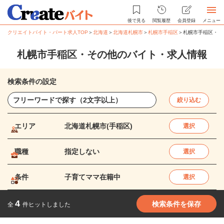
後で見る
閲覧履歴
会員登録
メニュー
クリエイトバイト・パート求人TOP
＞
北海道
＞
北海道札幌市
＞
札幌市手稲区
＞
札幌市手稲区・そ
札幌市手稲区・その他のバイト・求人情報
検索条件の設定
絞り込む
エリア
北海道札幌市(手稲区)
選択
職種
指定しない
選択
条件
子育てママ在籍中
選択
4
検索条件を保存
全
件ヒットしました