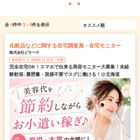
4
1
-
4
全
件中
件を表示
化粧品などに関する在宅調査員・在宅モニター
株式会社ビサーチ
業務委託
登録制
在宅・内職
完全在宅OK！スマホで出来る美容モニター大募集！未経
験歓迎♪履歴書・面接不要でスグに働ける！@北海道