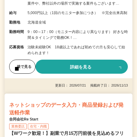
案件や、弊社以外の場所で実施する案件もございます…
給与
5,000円以上（1回のモニター参加につき） ※完全出来高制
勤務地
北海道全域
勤務時間
9：00～17：00（モニター内容により異なります） 好きな時
間＆タイミングで勤務OK！…
応募資格
治験未経験OK 18歳以上であれば初めての方も安心して始
められます！
詳細を見る
後で見る
更新日： 2026/07/21 掲載終了日： 2026/11/13
ネットショップのデータ入力・商品登録および発
送軽作業
合同会社Re Start
業務委託
在宅・内職
【Wワーク歓迎！】副業で月15万円前後を見込めるフリ