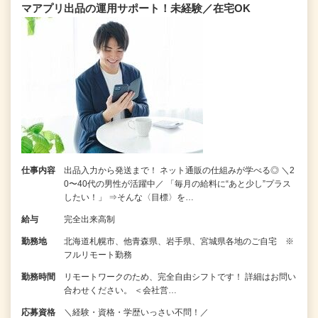
マアプリ出品の運用サポート！未経験／在宅OK
仕事内容
出品入力から発送まで！ ネット通販の仕組みが学べる◎ ＼2
0〜40代の男性が活躍中／ 「毎月の給料に“あと少し”プラス
したい！」 ⇒そんな〈目標〉を…
給与
完全出来高制
勤務地
北海道札幌市、他青森県、岩手県、宮城県各地のご自宅 ※
フルリモート勤務
勤務時間
リモートワークのため、完全自由シフトです！ 詳細はお問い
合わせください。 ＜会社営…
応募資格
＼経験・資格・学歴いっさい不問！／