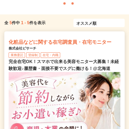
5
1
-
5
全
件中
件を表示
化粧品などに関する在宅調査員・在宅モニター
株式会社ビサーチ
業務委託
登録制
在宅・内職
完全在宅OK！スマホで出来る美容モニター大募集！未経
験歓迎♪履歴書・面接不要でスグに働ける！@北海道