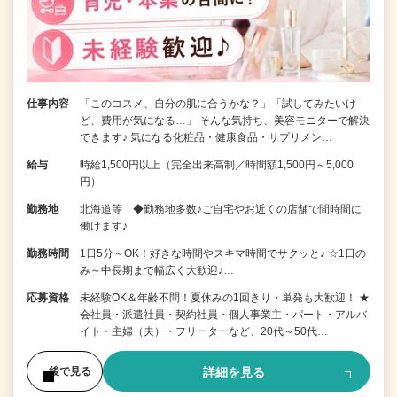
仕事内容
「このコスメ、自分の肌に合うかな？」「試してみたいけ
ど、費用が気になる…」 そんな気持ち、美容モニターで解決
できます♪ 気になる化粧品・健康食品・サプリメン…
給与
時給1,500円以上（完全出来高制／時間額1,500円～5,000
円）
勤務地
北海道等 ◆勤務地多数♪ご自宅やお近くの店舗で間時間に
働けます♪
勤務時間
1日5分～OK！好きな時間やスキマ時間でサクッと♪ ☆1日の
み～中長期まで幅広く大歓迎♪…
応募資格
未経験OK＆年齢不問！夏休みの1回きり・単発も大歓迎！ ★
会社員・派遣社員・契約社員・個人事業主・パート・アルバ
イト・主婦（夫）・フリーターなど、20代～50代…
詳細を見る
後で見る