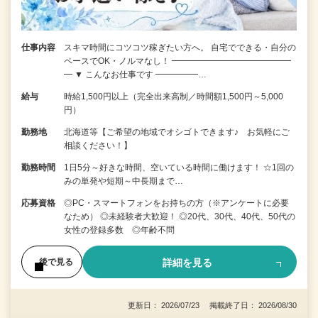
仕事内容
スキマ時間にコツコツ稼ぎたい方へ。 自宅でできる・自分の
ペースでOK・ノルマなし！ ━━━━━━━━━━━━━━
━ ▼ こんなお仕事です ━━━━━…
給与
時給1,500円以上（完全出来高制／時間額1,500円～5,000
円）
勤務地
北海道等【ご希望の地域でオシゴトできます♪ お気軽にご
相談ください！】
勤務時間
1日5分～好きな時間、空いている時間に働けます！ ☆1回の
みの単発や短期～中長期まで…
応募資格
◎PC・スマートフォンをお持ちの方（※アンケートに必要
なため） ◎未経験者大歓迎！ ◎20代、30代、40代、50代の
女性の登録多数 ◎年齢不問
詳細を見る
後で見る
更新日： 2026/07/23 掲載終了日： 2026/08/30