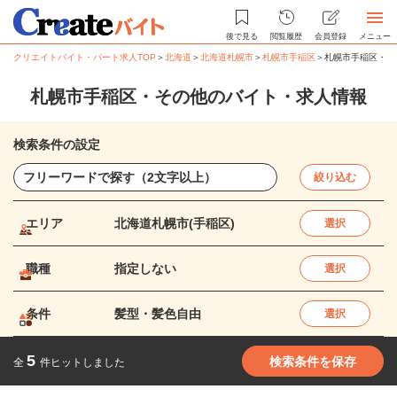
後で見る
閲覧履歴
会員登録
メニュー
クリエイトバイト・パート求人TOP
＞
北海道
＞
北海道札幌市
＞
札幌市手稲区
＞
札幌市手稲区・そ
札幌市手稲区・その他のバイト・求人情報
検索条件の設定
絞り込む
エリア
北海道札幌市(手稲区)
選択
職種
指定しない
選択
条件
髪型・髪色自由
選択
5
検索条件を保存
全
件ヒットしました