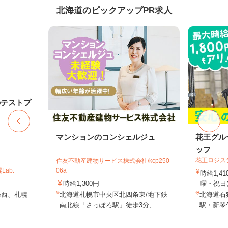
北海道のピックアップPR求人
のテストプ
マンションのコンシェルジュ
花王グル
ッフ
花王ロジス
住友不動産建物サービス株式会社/kcp250
ab.
06a
時給1,4
時給1,300円
曜・祝日は
条西、札幌
北海道札幌市中央区北四条東/地下鉄
北海道石狩
南北線「さっぽろ駅」徒歩3分、...
駅・新琴