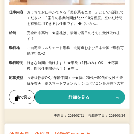
仕事内容
おうちでお仕事ができる『美容系モニター』として活躍して
ください！ 1案件の作業時間は5分〜10分程度。空いた時間
を有効活用できるお仕事です。 ◆【いろん…
給与
完全出来高制 ★謝礼は、最短で当日のうちに受け取れま
す！
勤務地
ご自宅※フルリモート勤務 北海道および日本全国で勤務可
能(在宅OK)
勤務時間
好きな時間に働けます！ ★単発（1日のみ）OK！ ★応募
後、即お仕事開始も可！ ★在…
応募資格
＜未経験者OK／年齢不問＞⇒★特に20代〜50代の女性の登
録多数★ ※スマートフォンもしくはパソコンをお持ちの方
詳細を見る
後で見る
更新日： 2026/07/31 掲載終了日： 2026/08/24