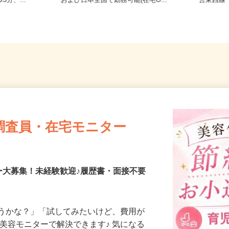
条東/地下鉄
ご自宅※フルリモート勤務 北海道
北海道
3分、...
および日本全国で勤務可能(在宅O...
営東西線
調査員・在宅モニター
ー大募集！未経験歓迎♪履歴書・面接不要
合うかな？」「試してみたいけど、費用が