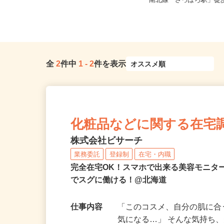
北海道札幌市中央区北1条西/札幌市
北海道札幌市中央区北四
営東西線「西18丁目駅」徒歩5...
南北線「さっぽろ駅」徒歩
全
2
件中
1
-
2
件を表示
化粧品などに関する在宅
株式会社ビサーチ
業務委託
登録制
在宅・内職
完全在宅OK！スマホで出来る美容モニタ
でスグに働ける！@北海道
仕事内容
「このコスメ、自分の肌に