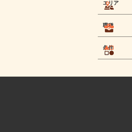
エリア
職種
条件