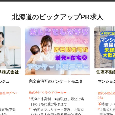
北海道のピックアップPR求人
ルジュ
完全在宅可のアンケートモニタ
マンシ
ー
株式会社 クラウドワーカー
社/kcp250
住友不動産
03a
完全出来高制 ★謝礼は、最短で当
日のうちに受け取れます！
時給1,