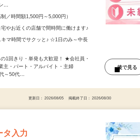
、美容モニターで解決できます♪ 気になる
メン…
制／時間額1,500円～5,000円）
自宅やお近くの店舗で間時間に働けます♪
スキマ時間でサクッと♪ ☆1日のみ～中長
みの1回きり・単発も大歓迎！ ★会社員・
事業主・パート・アルバイト・主婦
後で見
代～50代…
更新日： 2026/08/05 掲載終了日： 2026/08/30