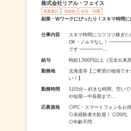
化粧品・サプリの在宅デ
株式会社リアル・フェイス
業務委託
登録制
在宅・内職
副業・Wワークにぴったり！スキマ時間に
仕事内容
スキマ時間にコツコツ稼ぎた
OK・ノルマなし！ ━━━━
です ━━━━━…
給与
時給1,500円以上（完全出来高
勤務地
北海道等【ご希望の地域でオ
い！】
勤務時間
1日5分～好きな時間、空い
や短期～中長期まで…
応募資格
◎PC・スマートフォンをお
◎未経験者大歓迎！ ◎20代