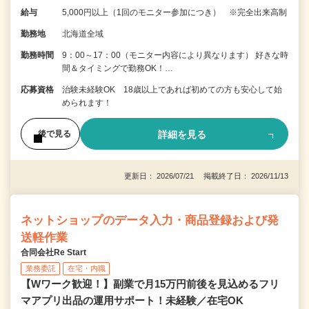
給与
5,000円以上（1回のモニター参加につき） ※完全出来高制
勤務地
北海道全域
勤務時間
9：00～17：00（モニター内容により異なります） 好きな時
間＆タイミングで勤務OK！…
応募資格
治験未経験OK 18歳以上であれば初めての方も安心して始
められます！
詳細を見る
後で見る
更新日： 2026/07/21 掲載終了日： 2026/11/13
ネットショップのデータ入力・商品登録および発
送軽作業
合同会社Re Start
業務委託
在宅・内職
【Wワーク歓迎！】副業で月15万円前後を見込めるフリ
マアプリ出品の運用サポート！未経験／在宅OK