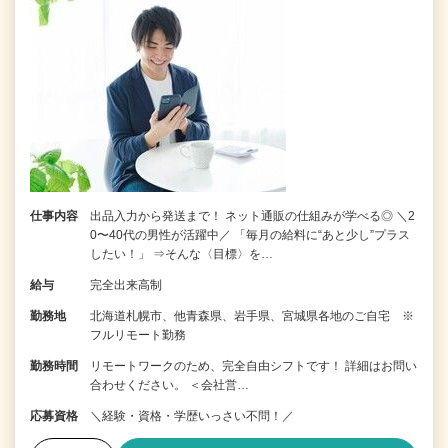
仕事内容
出品入力から発送まで！ ネット通販の仕組みが学べる◎ ＼2
0〜40代の男性が活躍中／ 「毎月の給料に“あと少し”プラス
したい！」 ⇒そんな〈目標〉を…
給与
完全出来高制
勤務地
北海道札幌市、他青森県、岩手県、宮城県各地のご自宅 ※
フルリモート勤務
勤務時間
リモートワークのため、完全自由シフトです！ 詳細はお問い
合わせください。 ＜会社営…
応募資格
＼経験・資格・学歴いっさい不問！／