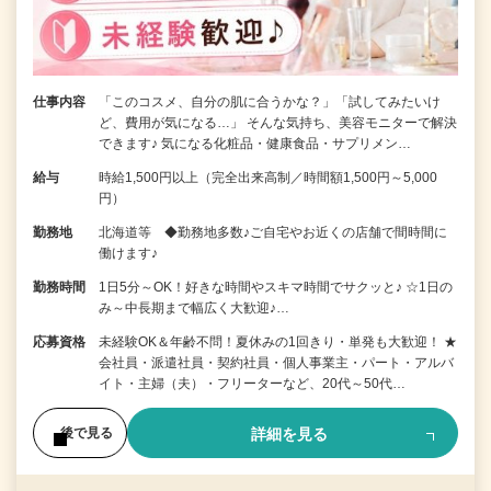
仕事内容
「このコスメ、自分の肌に合うかな？」「試してみたいけ
ど、費用が気になる…」 そんな気持ち、美容モニターで解決
できます♪ 気になる化粧品・健康食品・サプリメン…
給与
時給1,500円以上（完全出来高制／時間額1,500円～5,000
円）
勤務地
北海道等 ◆勤務地多数♪ご自宅やお近くの店舗で間時間に
働けます♪
勤務時間
1日5分～OK！好きな時間やスキマ時間でサクッと♪ ☆1日の
み～中長期まで幅広く大歓迎♪…
応募資格
未経験OK＆年齢不問！夏休みの1回きり・単発も大歓迎！ ★
会社員・派遣社員・契約社員・個人事業主・パート・アルバ
イト・主婦（夫）・フリーターなど、20代～50代…
詳細を見る
後で見る