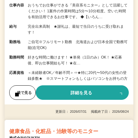
仕事内容
おうちでお仕事ができる『美容系モニター』として活躍して
ください！ 1案件の作業時間は5分〜10分程度。空いた時間
を有効活用できるお仕事です。 ◆【いろん…
給与
完全出来高制 ★謝礼は、最短で当日のうちに受け取れま
す！
勤務地
ご自宅※フルリモート勤務 北海道および日本全国で勤務可
能(在宅OK)
勤務時間
好きな時間に働けます！ ★単発（1日のみ）OK！ ★応募
後、即お仕事開始も可！ ★在…
応募資格
＜未経験者OK／年齢不問＞⇒★特に20代〜50代の女性の登
録多数★ ※スマートフォンもしくはパソコンをお持ちの方
詳細を見る
後で見る
更新日： 2026/07/31 掲載終了日： 2026/08/24
健康食品・化粧品・治験等のモニター
株式会社SOUKEN