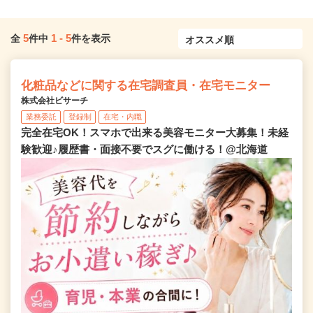
5
1
-
5
全
件中
件を表示
化粧品などに関する在宅調査員・在宅モニター
株式会社ビサーチ
業務委託
登録制
在宅・内職
完全在宅OK！スマホで出来る美容モニター大募集！未経
験歓迎♪履歴書・面接不要でスグに働ける！@北海道