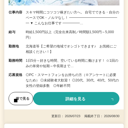
仕事内容
スキマ時間にコツコツ稼ぎたい方へ。 自宅でできる・自分の
ペースでOK・ノルマなし！ ━━━━━━━━━━━━━━
━ ▼ こんなお仕事です ━━━━━…
給与
時給1,500円以上（完全出来高制／時間額1,500円～5,000
円）
勤務地
北海道等【ご希望の地域でオシゴトできます♪ お気軽にご
相談ください！】
勤務時間
1日5分～好きな時間、空いている時間に働けます！ ☆1回の
みの単発や短期～中長期まで…
応募資格
◎PC・スマートフォンをお持ちの方（※アンケートに必要
なため） ◎未経験者大歓迎！ ◎20代、30代、40代、50代の
女性の登録多数 ◎年齢不問
詳細を見る
後で見る
更新日： 2026/07/23 掲載終了日： 2026/08/30