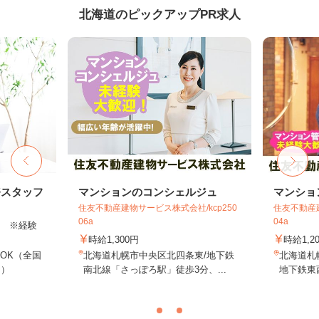
北海道のピックアップPR求人
務スタッフ
マンションのコンシェルジュ
マンショ
住友不動産建物サービス株式会社/kcp250
住友不動産建
06a
04a
以上 ※経験
時給1,300円
時給1,2
OK（全国
北海道札幌市中央区北四条東/地下鉄
北海道札
し）
南北線「さっぽろ駅」徒歩3分、...
地下鉄東西