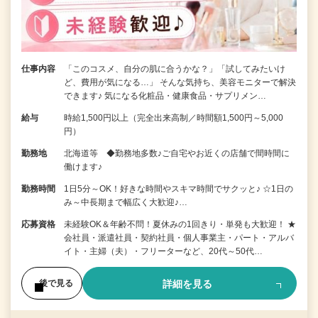
仕事内容
「このコスメ、自分の肌に合うかな？」「試してみたいけ
ど、費用が気になる…」 そんな気持ち、美容モニターで解決
できます♪ 気になる化粧品・健康食品・サプリメン…
給与
時給1,500円以上（完全出来高制／時間額1,500円～5,000
円）
勤務地
北海道等 ◆勤務地多数♪ご自宅やお近くの店舗で間時間に
働けます♪
勤務時間
1日5分～OK！好きな時間やスキマ時間でサクッと♪ ☆1日の
み～中長期まで幅広く大歓迎♪…
応募資格
未経験OK＆年齢不問！夏休みの1回きり・単発も大歓迎！ ★
会社員・派遣社員・契約社員・個人事業主・パート・アルバ
イト・主婦（夫）・フリーターなど、20代～50代…
詳細を見る
後で見る