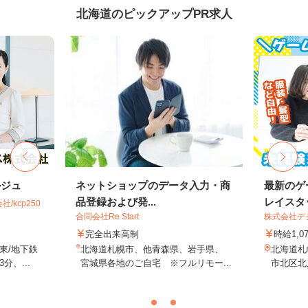
北海道のピックアップPR求人
ルジュ
ネットショップのデータ入力・商
最新のゲ
品登録および発...
レイスタ
kcp250
合同会社Re Start
株式会社デジ
完全出来高制
時給1,0
東/地下鉄
北海道札幌市、他青森県、岩手県、
北海道札
、...
宮城県各地のご自宅 ※フルリモー...
市北区北