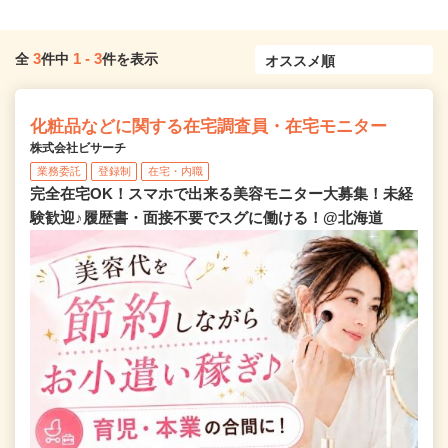
3
1
-
3
全
件中
件を表示
化粧品などに関する在宅調査員・在宅モニター
株式会社ビサーチ
業務委託
登録制
在宅・内職
完全在宅OK！スマホで出来る美容モニター大募集！未経
験歓迎♪履歴書・面接不要でスグに働ける！@北海道