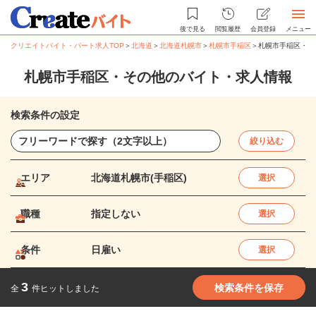
後で見る
閲覧履歴
会員登録
メニュー
クリエイトバイト・パート求人TOP
＞
北海道
＞
北海道札幌市
＞
札幌市手稲区
＞
札幌市手稲区・そ
札幌市手稲区・その他のバイト・求人情報
検索条件の設定
絞り込む
エリア
北海道札幌市(手稲区)
選択
職種
指定しない
選択
条件
日雇い
選択
3
検索条件を保存
全
件ヒットしました