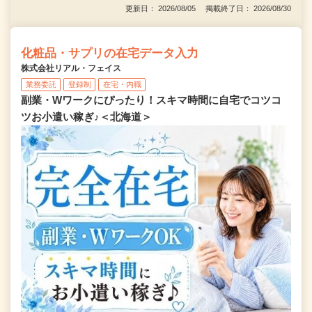
更新日： 2026/08/05 掲載終了日： 2026/08/30
化粧品・サプリの在宅データ入力
株式会社リアル・フェイス
業務委託
登録制
在宅・内職
副業・Wワークにぴったり！スキマ時間に自宅でコツコ
ツお小遣い稼ぎ♪＜北海道＞