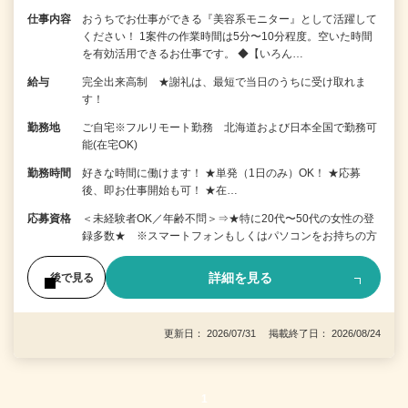
仕事内容
おうちでお仕事ができる『美容系モニター』として活躍して
ください！ 1案件の作業時間は5分〜10分程度。空いた時間
を有効活用できるお仕事です。 ◆【いろん…
給与
完全出来高制 ★謝礼は、最短で当日のうちに受け取れま
す！
勤務地
ご自宅※フルリモート勤務 北海道および日本全国で勤務可
能(在宅OK)
勤務時間
好きな時間に働けます！ ★単発（1日のみ）OK！ ★応募
後、即お仕事開始も可！ ★在…
応募資格
＜未経験者OK／年齢不問＞⇒★特に20代〜50代の女性の登
録多数★ ※スマートフォンもしくはパソコンをお持ちの方
詳細を見る
後で見る
更新日： 2026/07/31 掲載終了日： 2026/08/24
1