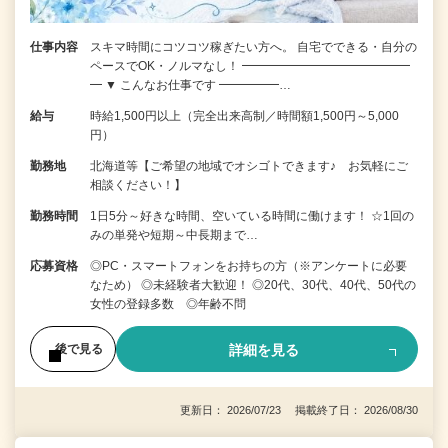
仕事内容
スキマ時間にコツコツ稼ぎたい方へ。 自宅でできる・自分の
ペースでOK・ノルマなし！ ━━━━━━━━━━━━━━
━ ▼ こんなお仕事です ━━━━━…
給与
時給1,500円以上（完全出来高制／時間額1,500円～5,000
円）
勤務地
北海道等【ご希望の地域でオシゴトできます♪ お気軽にご
相談ください！】
勤務時間
1日5分～好きな時間、空いている時間に働けます！ ☆1回の
みの単発や短期～中長期まで…
応募資格
◎PC・スマートフォンをお持ちの方（※アンケートに必要
なため） ◎未経験者大歓迎！ ◎20代、30代、40代、50代の
女性の登録多数 ◎年齢不問
詳細を見る
後で見る
更新日： 2026/07/23 掲載終了日： 2026/08/30