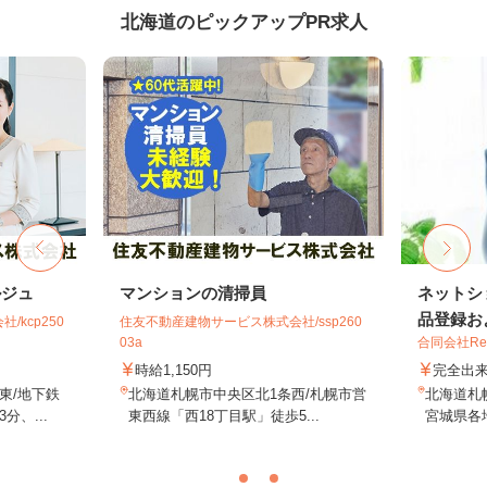
北海道のピックアップPR求人
ルジュ
マンションの清掃員
ネットシ
品登録およ
kcp250
住友不動産建物サービス株式会社/ssp260
03a
合同会社Re S
時給1,150円
完全出
東/地下鉄
北海道札幌市中央区北1条西/札幌市営
北海道札
、...
東西線「西18丁目駅」徒歩5...
宮城県各