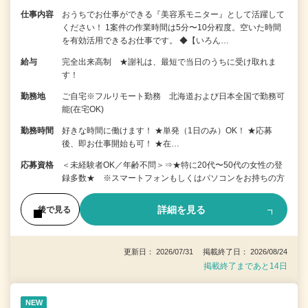
仕事内容
おうちでお仕事ができる『美容系モニター』として活躍して
ください！ 1案件の作業時間は5分〜10分程度。空いた時間
を有効活用できるお仕事です。 ◆【いろん…
給与
完全出来高制 ★謝礼は、最短で当日のうちに受け取れま
す！
勤務地
ご自宅※フルリモート勤務 北海道および日本全国で勤務可
能(在宅OK)
勤務時間
好きな時間に働けます！ ★単発（1日のみ）OK！ ★応募
後、即お仕事開始も可！ ★在…
応募資格
＜未経験者OK／年齢不問＞⇒★特に20代〜50代の女性の登
録多数★ ※スマートフォンもしくはパソコンをお持ちの方
詳細を見る
後で見る
更新日： 2026/07/31 掲載終了日： 2026/08/24
掲載終了まであと14日
NEW