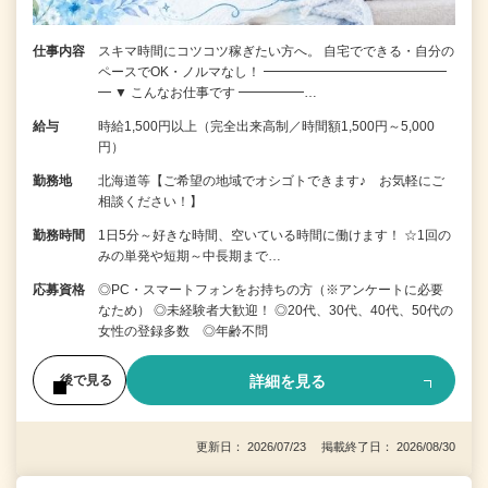
仕事内容
スキマ時間にコツコツ稼ぎたい方へ。 自宅でできる・自分の
ペースでOK・ノルマなし！ ━━━━━━━━━━━━━━
━ ▼ こんなお仕事です ━━━━━…
給与
時給1,500円以上（完全出来高制／時間額1,500円～5,000
円）
勤務地
北海道等【ご希望の地域でオシゴトできます♪ お気軽にご
相談ください！】
勤務時間
1日5分～好きな時間、空いている時間に働けます！ ☆1回の
みの単発や短期～中長期まで…
応募資格
◎PC・スマートフォンをお持ちの方（※アンケートに必要
なため） ◎未経験者大歓迎！ ◎20代、30代、40代、50代の
女性の登録多数 ◎年齢不問
詳細を見る
後で見る
更新日： 2026/07/23 掲載終了日： 2026/08/30