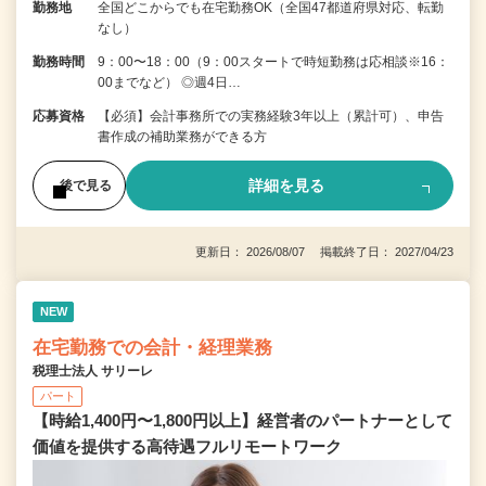
勤務地
全国どこからでも在宅勤務OK（全国47都道府県対応、転勤
なし）
勤務時間
9：00〜18：00（9：00スタートで時短勤務は応相談※16：
00までなど） ◎週4日…
応募資格
【必須】会計事務所での実務経験3年以上（累計可）、申告
書作成の補助業務ができる方
詳細を見る
後で見る
更新日： 2026/08/07 掲載終了日： 2027/04/23
NEW
在宅勤務での会計・経理業務
税理士法人 サリーレ
パート
【時給1,400円〜1,800円以上】経営者のパートナーとして
価値を提供する⾼待遇フルリモートワーク