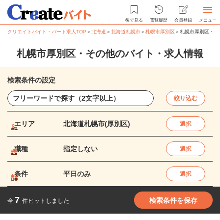
後で見る
閲覧履歴
会員登録
メニュー
クリエイトバイト・パート求人TOP
＞
北海道
＞
北海道札幌市
＞
札幌市厚別区
＞
札幌市厚別区・そ
札幌市厚別区・その他のバイト・求人情報
検索条件の設定
絞り込む
エリア
北海道札幌市(厚別区)
選択
職種
指定しない
選択
条件
平日のみ
選択
7
検索条件を保存
全
件ヒットしました