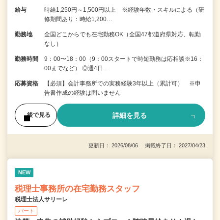
給与
時給1,250円～1,500円以上 ※経験年数・スキルによる（研
修期間あり：時給1,200…
勤務地
全国どこからでも在宅勤務OK（全国47都道府県対応、転勤
なし）
勤務時間
9：00〜18：00（9：00スタートで時短勤務は応相談※16：
00までなど） ◎週4日…
応募資格
【必須】会計事務所での実務経験3年以上（累計可） ※申
告書作成の経験は問いません
詳細を見る
後で見る
更新日： 2026/08/06 掲載終了日： 2027/04/23
NEW
税理士事務所の在宅勤務スタッフ
税理士法人サリーレ
パート