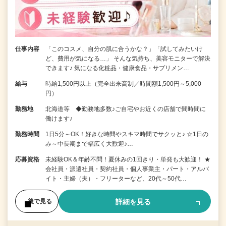
仕事内容
「このコスメ、自分の肌に合うかな？」「試してみたいけ
ど、費用が気になる…」 そんな気持ち、美容モニターで解決
できます♪ 気になる化粧品・健康食品・サプリメン…
給与
時給1,500円以上（完全出来高制／時間額1,500円～5,000
円）
勤務地
北海道等 ◆勤務地多数♪ご自宅やお近くの店舗で間時間に
働けます♪
勤務時間
1日5分～OK！好きな時間やスキマ時間でサクッと♪ ☆1日の
み～中長期まで幅広く大歓迎♪…
応募資格
未経験OK＆年齢不問！夏休みの1回きり・単発も大歓迎！ ★
会社員・派遣社員・契約社員・個人事業主・パート・アルバ
イト・主婦（夫）・フリーターなど、20代～50代…
詳細を見る
後で見る