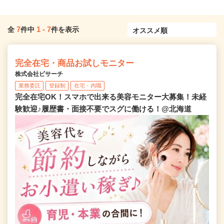
7
1
-
7
全
件中
件を表示
完全在宅・商品お試しモニター
株式会社ビサーチ
業務委託
登録制
在宅・内職
完全在宅OK！スマホで出来る美容モニター大募集！未経
験歓迎♪履歴書・面接不要でスグに働ける！@北海道