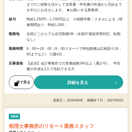
までのご経験を活かして決算書・申告書の作成から完結まで
を中⼼にお任せします。 ★お願いする業務例 …
給与
時給1,350円～1,700円以上 ※経験年数・スキルによる（研
修期間あり：時給1,300…
勤務地
全国どこからでも在宅勤務OK（全国47都道府県対応、転勤
なし）
勤務時間
9：00〜18：00（9：00スタートで時短勤務は応相談※16：
00までなど） ◎週4日…
応募資格
【必須】会計事務所での実務経験5年以上（累計可）、申告
書の作成を1人で完結できる方
詳細を見る
後で見る
更新日： 2026/08/06 掲載終了日： 2027/04/23
NEW
税理士事務所のリモート業務スタッフ