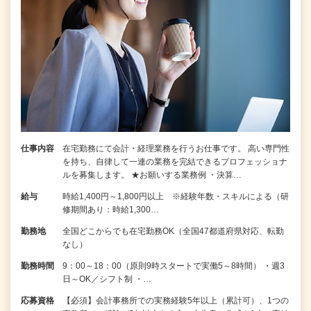
仕事内容
在宅勤務にて会計・経理業務を行うお仕事です。 高い専門性
を持ち、自律して一連の業務を完結できるプロフェッショナ
ルを募集します。 ★お願いする業務例 ・決算…
給与
時給1,400円～1,800円以上 ※経験年数・スキルによる（研
修期間あり：時給1,300…
勤務地
全国どこからでも在宅勤務OK（全国47都道府県対応、転勤
なし）
勤務時間
9：00～18：00（原則9時スタートで実働5～8時間） ・週3
日～OK／シフト制 ・…
応募資格
【必須】会計事務所での実務経験5年以上（累計可）、1つの