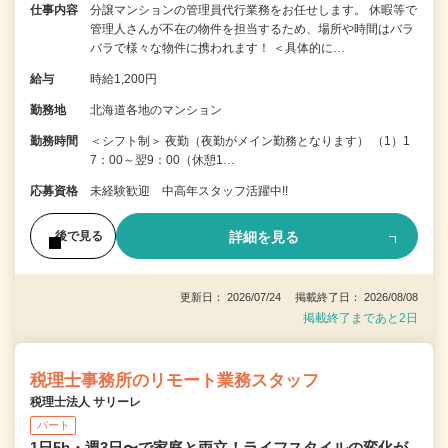
仕事内容
分譲マンションの管理員代行業務をお任せします。 休暇等で
管理人さんが不在の物件を担当するため、場所や時間はバラ
バラで様々な物件に携われます！ ＜具体的に…
給与
時給1,200円
勤務地
北海道各地のマンション
勤務時間
＜シフト制＞ 夜勤（夜勤がメイン勤務となります） （1）1
7：00～翌9：00（休憩1…
応募資格
未経験歓迎 中高年スタッフ活躍中!!
詳細を見る
後で見る
更新日： 2026/07/24 掲載終了日： 2026/08/08
掲載終了まであと2日
税理士事務所のリモート業務スタッフ
税理士法人 サリーレ
パート
1日5h・週3日〜で家庭と両立！ライフスタイルの変化が