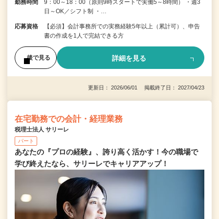
勤務時間
9：00～18：00（原則9時スタートで実働5～8時間） ・週3
日～OK／シフト制 ・…
応募資格
【必須】会計事務所での実務経験5年以上（累計可）、申告
書の作成を1人で完結できる方
詳細を見る
後で見る
更新日： 2026/06/01 掲載終了日： 2027/04/23
在宅勤務での会計・経理業務
税理士法人 サリーレ
パート
あなたの『プロの経験』、誇り高く活かす！今の職場で
学び終えたなら、サリーレでキャリアアップ！