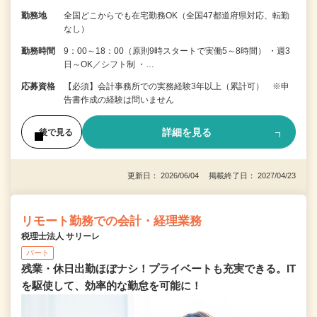
勤務地
全国どこからでも在宅勤務OK（全国47都道府県対応、転勤
なし）
勤務時間
9：00～18：00（原則9時スタートで実働5～8時間） ・週3
日～OK／シフト制 ・…
応募資格
【必須】会計事務所での実務経験3年以上（累計可） ※申
告書作成の経験は問いません
詳細を見る
後で見る
更新日： 2026/06/04 掲載終了日： 2027/04/23
リモート勤務での会計・経理業務
税理士法人 サリーレ
パート
残業・休日出勤ほぼナシ！プライベートも充実できる。IT
を駆使して、効率的な勤怠を可能に！