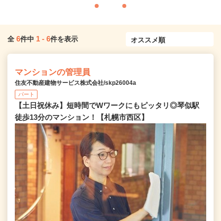
6
1
-
6
全
件中
件を表示
マンションの管理員
住友不動産建物サービス株式会社/skp26004a
パート
【土日祝休み】短時間でWワークにもピッタリ◎琴似駅
徒歩13分のマンション！【札幌市西区】