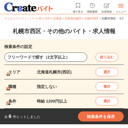
後で見る
閲覧履歴
会員登録
メニュー
クリエイトバイト・パート求人TOP
＞
北海道
＞
北海道札幌市
＞
札幌市西区
＞
札幌市西区・その他
札幌市西区・その他のバイト・求人情報
検索条件の設定
絞り込む
エリア
北海道札幌市(西区)
選択
職種
指定しない
選択
条件
時給 1200円以上
選択
6
検索条件を保存
全
件ヒットしました