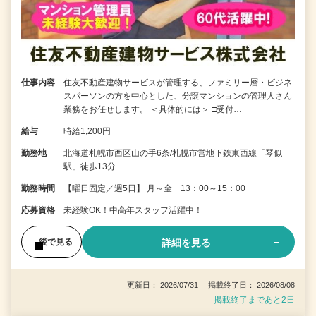
仕事内容
住友不動産建物サービスが管理する、ファミリー層・ビジネ
スパーソンの方を中心とした、分譲マンションの管理人さん
業務をお任せします。 ＜具体的には＞ □受付…
給与
時給1,200円
勤務地
北海道札幌市西区山の手6条/札幌市営地下鉄東西線「琴似
駅」徒歩13分
勤務時間
【曜日固定／週5日】 月～金 13：00～15：00
応募資格
未経験OK！中高年スタッフ活躍中！
詳細を見る
後で見る
更新日： 2026/07/31 掲載終了日： 2026/08/08
掲載終了まであと2日