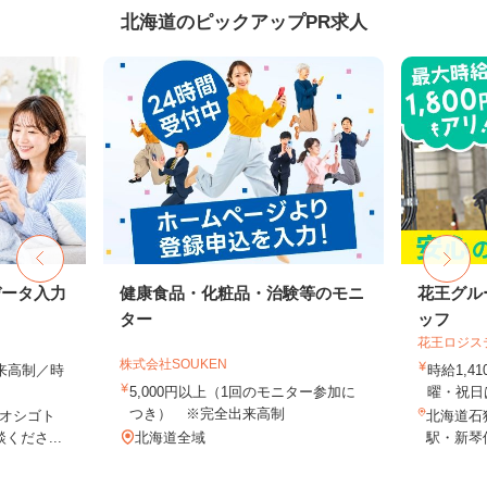
北海道のピックアップPR求人
データ入力
健康食品・化粧品・治験等のモニ
花王グル
ター
ッフ
花王ロジス
株式会社SOUKEN
出来高制／時
時給1,4
5,000円以上（1回のモニター参加に
曜・祝日は
つき） ※完全出来高制
オシゴト
北海道石狩
くださ...
北海道全域
駅・新琴