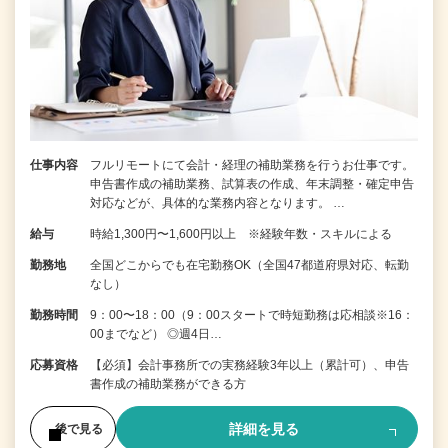
仕事内容
フルリモートにて会計・経理の補助業務を行うお仕事です。
申告書作成の補助業務、試算表の作成、年末調整・確定申告
対応などが、具体的な業務内容となります。 …
給与
時給1,300円〜1,600円以上 ※経験年数・スキルによる
勤務地
全国どこからでも在宅勤務OK（全国47都道府県対応、転勤
なし）
勤務時間
9：00〜18：00（9：00スタートで時短勤務は応相談※16：
00までなど） ◎週4日…
応募資格
【必須】会計事務所での実務経験3年以上（累計可）、申告
書作成の補助業務ができる方
詳細を見る
後で見る