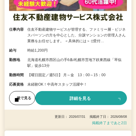
仕事内容
住友不動産建物サービスが管理する、ファミリー層・ビジネ
スパーソンの方を中心とした、分譲マンションの管理人さん
業務をお任せします。 ＜具体的には＞ □受付…
給与
時給1,200円
勤務地
北海道札幌市西区山の手6条/札幌市営地下鉄東西線「琴似
駅」徒歩13分
勤務時間
【曜日固定／週5日】 月～金 13：00～15：00
応募資格
未経験OK！中高年スタッフ活躍中！
詳細を見る
後で見る
更新日： 2026/07/31 掲載終了日： 2026/08/08
掲載終了まであと2日