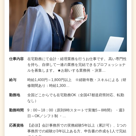
仕事内容
在宅勤務にて会計・経理業務を行うお仕事です。 高い専門性
を持ち、自律して一連の業務を完結できるプロフェッショナ
ルを募集します。 ★お願いする業務例 ・決算…
給与
時給1,400円～1,800円以上 ※経験年数・スキルによる（研
修期間あり：時給1,300…
勤務地
全国どこからでも在宅勤務OK（全国47都道府県対応、転勤
なし）
勤務時間
9：00～18：00（原則9時スタートで実働5～8時間） ・週3
日～OK／シフト制 ・…
応募資格
【必須】会計事務所での実務経験5年以上（累計可）、1つの
事務所での経験が3年以上ある方、申告書の作成を1人で完結