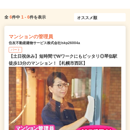
6
1
-
6
全
件中
件を表示
マンションの管理員
住友不動産建物サービス株式会社/skp26004a
パート
【土日祝休み】短時間でWワークにもピッタリ◎琴似駅
徒歩13分のマンション！【札幌市西区】