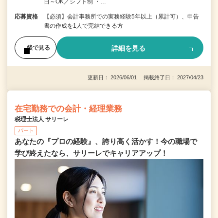
日～OK／シフト制 ・…
応募資格
【必須】会計事務所での実務経験5年以上（累計可）、申告
書の作成を1人で完結できる方
詳細を見る
後で見る
更新日： 2026/06/01 掲載終了日： 2027/04/23
在宅勤務での会計・経理業務
税理士法人 サリーレ
パート
あなたの『プロの経験』、誇り高く活かす！今の職場で
学び終えたなら、サリーレでキャリアアップ！