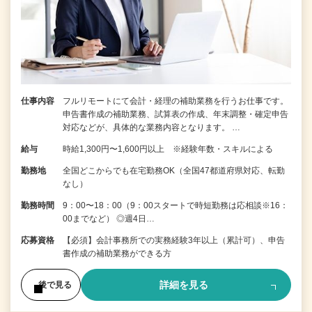
仕事内容
フルリモートにて会計・経理の補助業務を行うお仕事です。
申告書作成の補助業務、試算表の作成、年末調整・確定申告
対応などが、具体的な業務内容となります。 …
給与
時給1,300円〜1,600円以上 ※経験年数・スキルによる
勤務地
全国どこからでも在宅勤務OK（全国47都道府県対応、転勤
なし）
勤務時間
9：00〜18：00（9：00スタートで時短勤務は応相談※16：
00までなど） ◎週4日…
応募資格
【必須】会計事務所での実務経験3年以上（累計可）、申告
書作成の補助業務ができる方
詳細を見る
後で見る