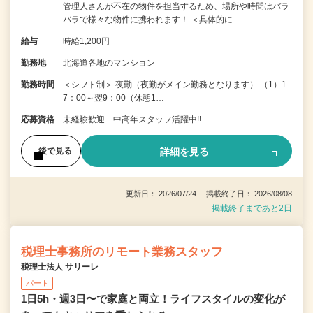
管理人さんが不在の物件を担当するため、場所や時間はバラ
バラで様々な物件に携われます！ ＜具体的に…
給与
時給1,200円
勤務地
北海道各地のマンション
勤務時間
＜シフト制＞ 夜勤（夜勤がメイン勤務となります） （1）1
7：00～翌9：00（休憩1…
応募資格
未経験歓迎 中高年スタッフ活躍中!!
詳細を見る
後で見る
更新日： 2026/07/24 掲載終了日： 2026/08/08
掲載終了まであと2日
税理士事務所のリモート業務スタッフ
税理士法人 サリーレ
パート
1日5h・週3日〜で家庭と両立！ライフスタイルの変化が