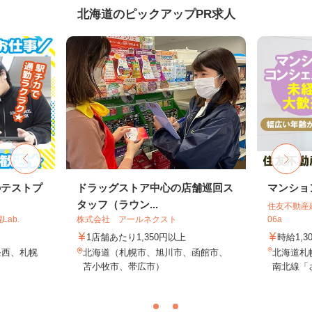
北海道のピックアップPR求人
のテストプ
ドラッグストア中心の店舗巡回ス
マンショ
タッフ（ラウン...
住友不動産建
ab.
株式会社 アールネクスト
06a
1店舗あたり1,350円以上
時給1,3
条西、札幌
北海道（札幌市、旭川市、函館市、
北海道札
苫小牧市、帯広市）
南北線「さ