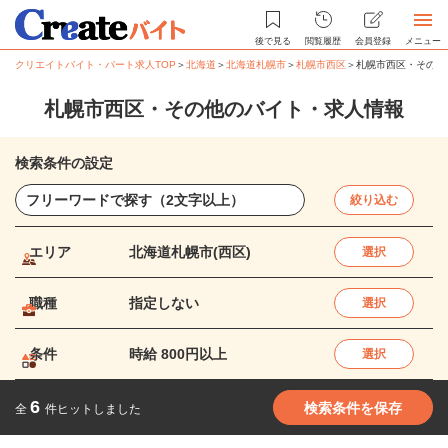
後で見る
閲覧履歴
会員登録
メニュー
クリエイトバイト・パート求人TOP
＞
北海道
＞
北海道札幌市
＞
札幌市西区
＞
札幌市西区・その他
札幌市西区・その他のバイト・求人情報
検索条件の設定
絞り込む
エリア
北海道札幌市(西区)
選択
職種
指定しない
選択
条件
時給 800円以上
選択
6
検索条件を保存
全
件ヒットしました