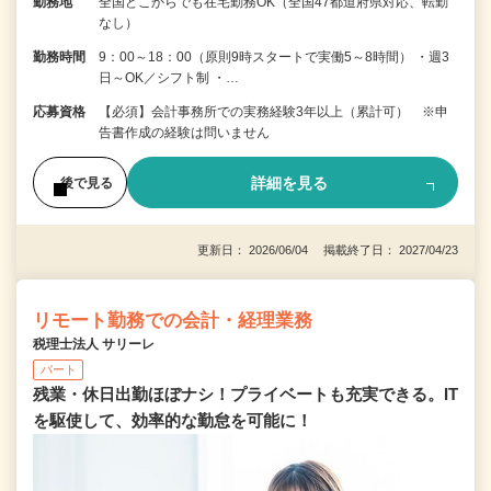
勤務地
全国どこからでも在宅勤務OK（全国47都道府県対応、転勤
なし）
勤務時間
9：00～18：00（原則9時スタートで実働5～8時間） ・週3
日～OK／シフト制 ・…
応募資格
【必須】会計事務所での実務経験3年以上（累計可） ※申
告書作成の経験は問いません
詳細を見る
後で見る
更新日： 2026/06/04 掲載終了日： 2027/04/23
リモート勤務での会計・経理業務
税理士法人 サリーレ
パート
残業・休日出勤ほぼナシ！プライベートも充実できる。IT
を駆使して、効率的な勤怠を可能に！