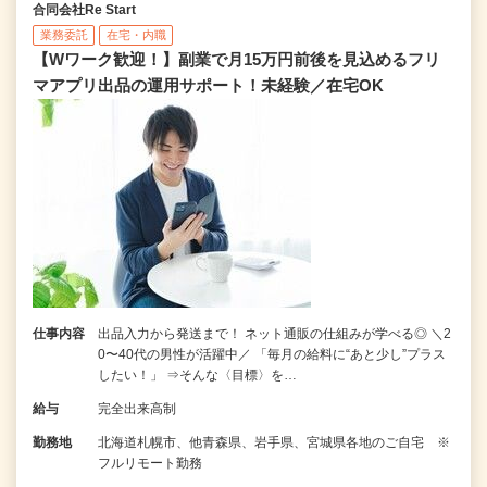
合同会社Re Start
業務委託
在宅・内職
【Wワーク歓迎！】副業で月15万円前後を見込めるフリ
マアプリ出品の運用サポート！未経験／在宅OK
仕事内容
出品入力から発送まで！ ネット通販の仕組みが学べる◎ ＼2
0〜40代の男性が活躍中／ 「毎月の給料に“あと少し”プラス
したい！」 ⇒そんな〈目標〉を…
給与
完全出来高制
勤務地
北海道札幌市、他青森県、岩手県、宮城県各地のご自宅 ※
フルリモート勤務