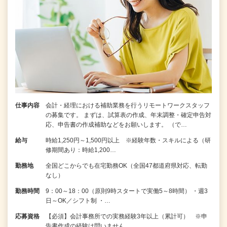
仕事内容
会計・経理における補助業務を行うリモートワークスタッフ
の募集です。 まずは、試算表の作成、年末調整・確定申告対
応、申告書の作成補助などをお願いします。 （で…
給与
時給1,250円～1,500円以上 ※経験年数・スキルによる（研
修期間あり：時給1,200…
勤務地
全国どこからでも在宅勤務OK（全国47都道府県対応、転勤
なし）
勤務時間
9：00～18：00（原則9時スタートで実働5～8時間） ・週3
日～OK／シフト制 ・…
応募資格
【必須】会計事務所での実務経験3年以上（累計可） ※申
告書作成の経験は問いません