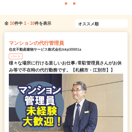
10
1
-
10
全
件中
件を表示
マンションの代行管理員
住友不動産建物サービス株式会社/skp30001a
パート
様々な場所に行ける楽しいお仕事♪常駐管理員さんがお休
み等で不在時の代行勤務です。【札幌市・江別市】】