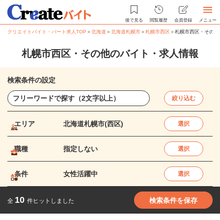
後で見る
閲覧履歴
会員登録
メニュー
クリエイトバイト・パート求人TOP
＞
北海道
＞
北海道札幌市
＞
札幌市西区
＞
札幌市西区・その他
札幌市西区・その他のバイト・求人情報
検索条件の設定
絞り込む
エリア
北海道札幌市(西区)
選択
職種
指定しない
選択
条件
女性活躍中
選択
10
検索条件を保存
全
件ヒットしました