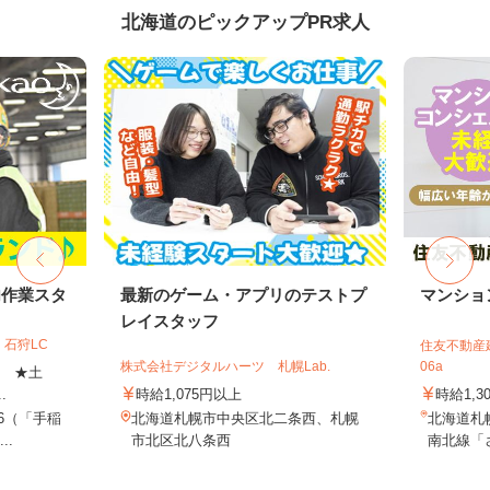
北海道のピックアップPR求人
内作業スタ
最新のゲーム・アプリのテストプ
マンショ
レイスタッフ
石狩LC
住友不動産建
株式会社デジタルハーツ 札幌Lab.
06a
上 ★土
.
時給1,075円以上
時給1,3
-6（「手稲
北海道札幌市中央区北二条西、札幌
北海道札
..
市北区北八条西
南北線「さ