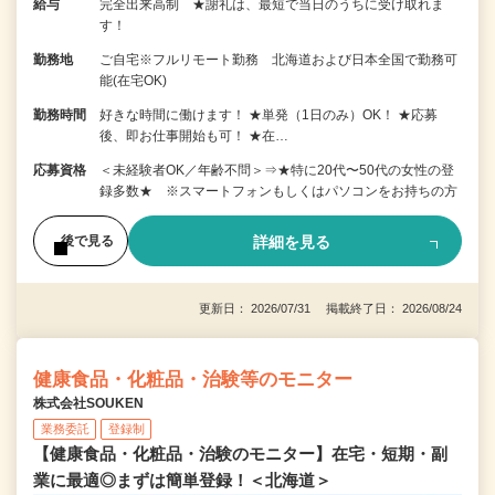
給与
完全出来高制 ★謝礼は、最短で当日のうちに受け取れま
す！
勤務地
ご自宅※フルリモート勤務 北海道および日本全国で勤務可
能(在宅OK)
勤務時間
好きな時間に働けます！ ★単発（1日のみ）OK！ ★応募
後、即お仕事開始も可！ ★在…
応募資格
＜未経験者OK／年齢不問＞⇒★特に20代〜50代の女性の登
録多数★ ※スマートフォンもしくはパソコンをお持ちの方
詳細を見る
後で見る
更新日： 2026/07/31 掲載終了日： 2026/08/24
健康食品・化粧品・治験等のモニター
株式会社SOUKEN
業務委託
登録制
【健康食品・化粧品・治験のモニター】在宅・短期・副
業に最適◎まずは簡単登録！＜北海道＞