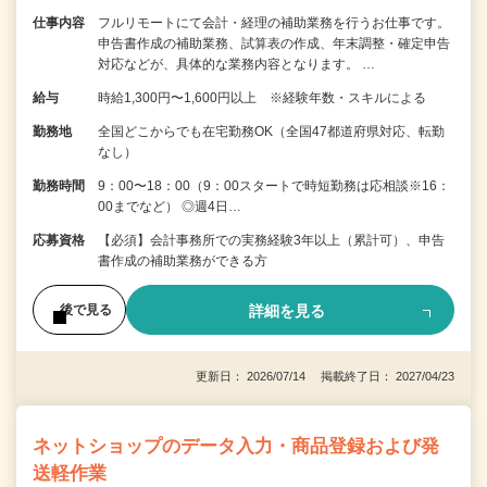
仕事内容
フルリモートにて会計・経理の補助業務を行うお仕事です。
申告書作成の補助業務、試算表の作成、年末調整・確定申告
対応などが、具体的な業務内容となります。 …
給与
時給1,300円〜1,600円以上 ※経験年数・スキルによる
勤務地
全国どこからでも在宅勤務OK（全国47都道府県対応、転勤
なし）
勤務時間
9：00〜18：00（9：00スタートで時短勤務は応相談※16：
00までなど） ◎週4日…
応募資格
【必須】会計事務所での実務経験3年以上（累計可）、申告
書作成の補助業務ができる方
詳細を見る
後で見る
更新日： 2026/07/14 掲載終了日： 2027/04/23
ネットショップのデータ入力・商品登録および発
送軽作業