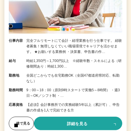
仕事内容
完全フルリモートにて会計・経理業務を行う仕事です。 経験
者募集！無理しなくていい職場環境でキャリアを活かせま
す。 ★お願いする業務例 ・決算書、申告書の作…
給与
時給1,350円～1,700円以上 ※経験年数・スキルによる（研
修期間あり：時給1,300…
勤務地
全国どこからでも在宅勤務OK（全国47都道府県対応、転勤
なし）
勤務時間
9：00～18：00（原則9時スタートで実働5～8時間） ・週3
日～OK／シフト制 ・…
応募資格
【必須】会計事務所での実務経験5年以上（累計可）、申告
書の作成を1人で完結できる方
詳細を見る
後で見る