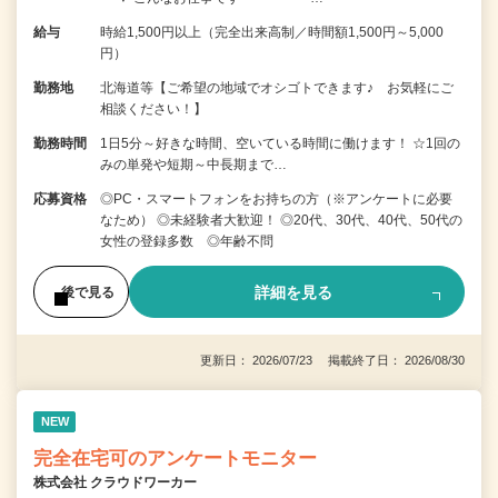
給与
時給1,500円以上（完全出来高制／時間額1,500円～5,000
円）
勤務地
北海道等【ご希望の地域でオシゴトできます♪ お気軽にご
相談ください！】
勤務時間
1日5分～好きな時間、空いている時間に働けます！ ☆1回の
みの単発や短期～中長期まで…
応募資格
◎PC・スマートフォンをお持ちの方（※アンケートに必要
なため） ◎未経験者大歓迎！ ◎20代、30代、40代、50代の
女性の登録多数 ◎年齢不問
詳細を見る
後で見る
更新日： 2026/07/23 掲載終了日： 2026/08/30
NEW
完全在宅可のアンケートモニター
株式会社 クラウドワーカー