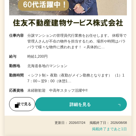
仕事内容
分譲マンションの管理員代行業務をお任せします。 休暇等で
管理人さんが不在の物件を担当するため、場所や時間はバラ
バラで様々な物件に携われます！ ＜具体的に…
給与
時給1,200円
勤務地
北海道各地のマンション
勤務時間
＜シフト制＞ 夜勤（夜勤がメイン勤務となります） （1）1
7：00～翌9：00（休憩1…
応募資格
未経験歓迎 中高年スタッフ活躍中!!
詳細を見る
後で見る
更新日： 2026/07/24 掲載終了日： 2026/08/08
掲載終了まであと1日