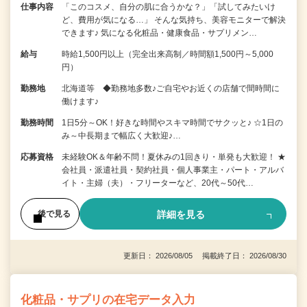
仕事内容
「このコスメ、自分の肌に合うかな？」「試してみたいけ
ど、費用が気になる…」 そんな気持ち、美容モニターで解決
できます♪ 気になる化粧品・健康食品・サプリメン…
給与
時給1,500円以上（完全出来高制／時間額1,500円～5,000
円）
勤務地
北海道等 ◆勤務地多数♪ご自宅やお近くの店舗で間時間に
働けます♪
勤務時間
1日5分～OK！好きな時間やスキマ時間でサクッと♪ ☆1日の
み～中長期まで幅広く大歓迎♪…
応募資格
未経験OK＆年齢不問！夏休みの1回きり・単発も大歓迎！ ★
会社員・派遣社員・契約社員・個人事業主・パート・アルバ
イト・主婦（夫）・フリーターなど、20代～50代…
詳細を見る
後で見る
更新日： 2026/08/05 掲載終了日： 2026/08/30
化粧品・サプリの在宅データ入力