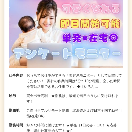
仕事内容
おうちでお仕事ができる『美容系モニター』として活躍して
ください！ 1案件の作業時間は5分〜10分程度。空いた時間
を有効活用できるお仕事です。 ◆【いろん…
給与
完全出来高制 ★謝礼は、最短で当日のうちに受け取れま
す！
勤務地
ご自宅※フルリモート勤務 北海道および日本全国で勤務可
能(在宅OK)
勤務時間
好きな時間に働けます！ ★単発（1日のみ）OK！ ★応募
後、即お仕事開始も可！ ★在…