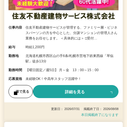
仕事内容
住友不動産建物サービスが管理する、ファミリー層・ビジネ
スパーソンの方を中心とした、分譲マンションの管理人さん
業務をお任せします。 ＜具体的には＞ □受付…
給与
時給1,200円
勤務地
北海道札幌市西区山の手6条/札幌市営地下鉄東西線「琴似
駅」徒歩13分
勤務時間
【曜日固定／週5日】 月～金 13：00～15：00
応募資格
未経験OK！中高年スタッフ活躍中！
詳細を見る
後で見る
更新日： 2026/07/31 掲載終了日： 2026/08/08
本日掲載終了になります