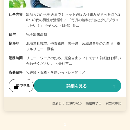
仕事内容
出品入力から発送まで！ ネット通販の仕組みが学べる◎ ＼2
0〜40代の男性が活躍中／ 「毎月の給料に“あと少し”プラス
したい！」 ⇒そんな〈目標〉を…
給与
完全出来高制
勤務地
北海道札幌市、他青森県、岩手県、宮城県各地のご自宅 ※
フルリモート勤務
勤務時間
リモートワークのため、完全自由シフトです！ 詳細はお問い
合わせください。 ＜会社営…
応募資格
＼経験・資格・学歴いっさい不問！／
詳細を見る
後で見る
更新日： 2026/07/15 掲載終了日： 2026/08/26
1