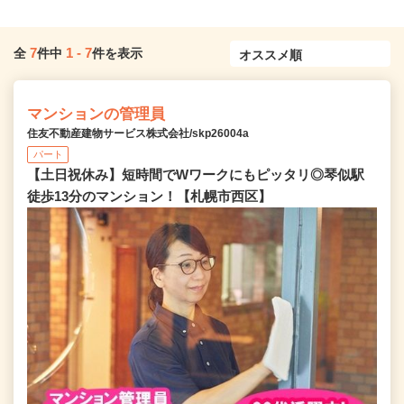
7
1
-
7
全
件中
件を表示
マンションの管理員
住友不動産建物サービス株式会社/skp26004a
パート
【土日祝休み】短時間でWワークにもピッタリ◎琴似駅
徒歩13分のマンション！【札幌市西区】