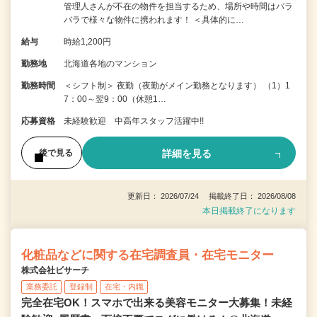
管理人さんが不在の物件を担当するため、場所や時間はバラ
バラで様々な物件に携われます！ ＜具体的に…
給与
時給1,200円
勤務地
北海道各地のマンション
勤務時間
＜シフト制＞ 夜勤（夜勤がメイン勤務となります） （1）1
7：00～翌9：00（休憩1…
応募資格
未経験歓迎 中高年スタッフ活躍中!!
詳細を見る
後で見る
更新日： 2026/07/24 掲載終了日： 2026/08/08
本日掲載終了になります
化粧品などに関する在宅調査員・在宅モニター
株式会社ビサーチ
業務委託
登録制
在宅・内職
完全在宅OK！スマホで出来る美容モニター大募集！未経