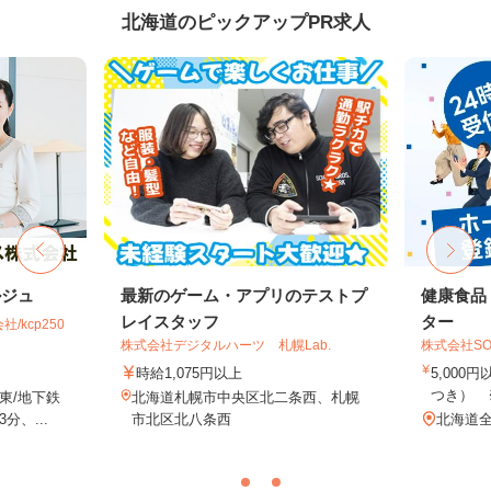
北海道のピックアップPR求人
ルジュ
最新のゲーム・アプリのテストプ
健康食品
レイスタッフ
ター
kcp250
株式会社デジタルハーツ 札幌Lab.
株式会社SO
時給1,075円以上
5,000
つき） 
東/地下鉄
北海道札幌市中央区北二条西、札幌
、...
市北区北八条西
北海道