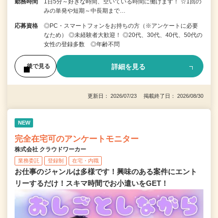
勤務時間
1日5分～好きな時間、空いている時間に働けます！ ☆1回の
みの単発や短期～中長期まで…
応募資格
◎PC・スマートフォンをお持ちの方（※アンケートに必要
なため） ◎未経験者大歓迎！ ◎20代、30代、40代、50代の
女性の登録多数 ◎年齢不問
詳細を見る
後で見る
更新日： 2026/07/23 掲載終了日： 2026/08/30
NEW
完全在宅可のアンケートモニター
株式会社 クラウドワーカー
業務委託
登録制
在宅・内職
お仕事のジャンルは多様です！興味のある案件にエント
リーするだけ！スキマ時間でお小遣いをGET！