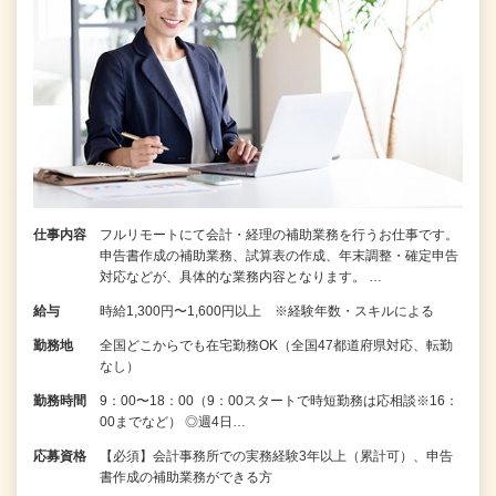
仕事内容
フルリモートにて会計・経理の補助業務を行うお仕事です。
申告書作成の補助業務、試算表の作成、年末調整・確定申告
対応などが、具体的な業務内容となります。 …
給与
時給1,300円〜1,600円以上 ※経験年数・スキルによる
勤務地
全国どこからでも在宅勤務OK（全国47都道府県対応、転勤
なし）
勤務時間
9：00〜18：00（9：00スタートで時短勤務は応相談※16：
00までなど） ◎週4日…
応募資格
【必須】会計事務所での実務経験3年以上（累計可）、申告
書作成の補助業務ができる方