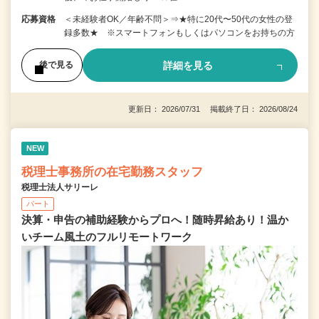
応募資格
＜未経験者OK／年齢不問＞⇒★特に20代〜50代の女性の登
録多数★ ※スマートフォンもしくはパソコンをお持ちの方
詳細を見る
後で見る
更新日： 2026/07/31 掲載終了日： 2026/08/24
NEW
税理士事務所の在宅勤務スタッフ
税理士法人サリーレ
パート
決算・申告の補助経験からプロへ！随時昇給あり！温か
いチーム⾵⼟のフルリモートワーク