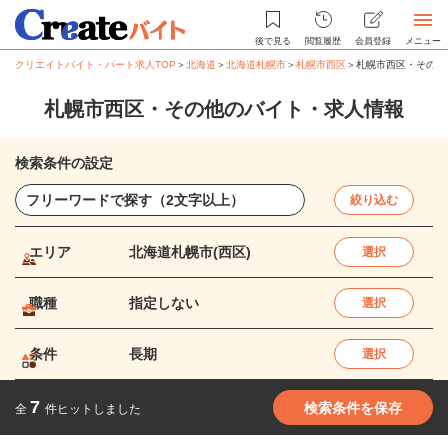
後で見る
閲覧履歴
会員登録
メニュー
クリエイトバイト・パート求人TOP
＞
北海道
＞
北海道札幌市
＞
札幌市西区
＞
札幌市西区・その他
札幌市西区・その他のバイト・求人情報
検索条件の設定
絞り込む
エリア
北海道札幌市(西区)
選択
職種
指定しない
選択
条件
長期
選択
7
検索条件を保存
全
件ヒットしました