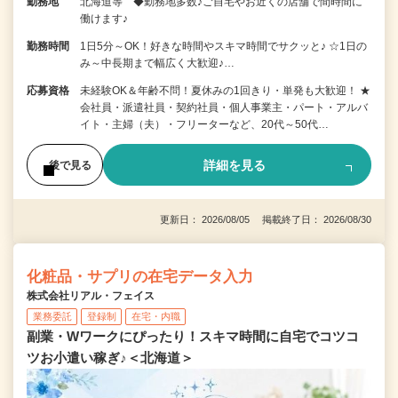
勤務地
北海道等 ◆勤務地多数♪ご自宅やお近くの店舗で間時間に
働けます♪
勤務時間
1日5分～OK！好きな時間やスキマ時間でサクッと♪ ☆1日の
み～中長期まで幅広く大歓迎♪…
応募資格
未経験OK＆年齢不問！夏休みの1回きり・単発も大歓迎！ ★
会社員・派遣社員・契約社員・個人事業主・パート・アルバ
イト・主婦（夫）・フリーターなど、20代～50代…
詳細を見る
後で見る
更新日： 2026/08/05 掲載終了日： 2026/08/30
化粧品・サプリの在宅データ入力
株式会社リアル・フェイス
業務委託
登録制
在宅・内職
副業・Wワークにぴったり！スキマ時間に自宅でコツコ
ツお小遣い稼ぎ♪＜北海道＞