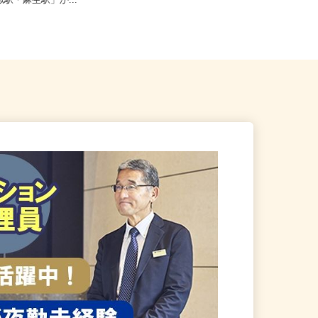
狩市新港南2-718-6（「手稲
北海道札幌市中央区北二条西、札幌
琴似駅・麻生駅」か...
市北区北八条西