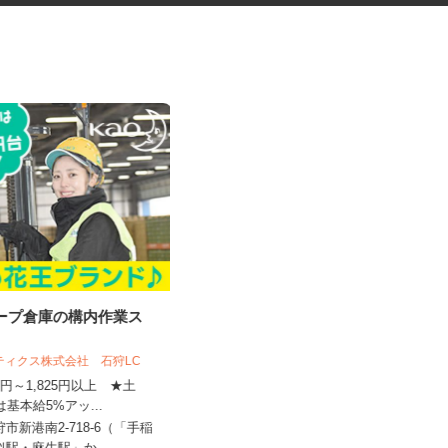
ループ倉庫の構内作業ス
最新のゲーム・アプリのテスト
プレイスタッフ
スティクス株式会社 石狩LC
株式会社デジタルハーツ 札幌Lab.
410円～1,825円以上 ★土
は基本給5%アッ...
時給1,075円以上