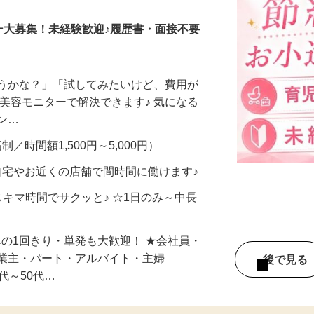
ー大募集！未経験歓迎♪履歴書・面接不要
合うかな？」「試してみたいけど、費用が
、美容モニターで解決できます♪ 気になる
メン…
制／時間額1,500円～5,000円）
自宅やお近くの店舗で間時間に働けます♪
スキマ時間でサクッと♪ ☆1日のみ～中長
みの1回きり・単発も大歓迎！ ★会社員・
事業主・パート・アルバイト・主婦
後で見
代～50代…