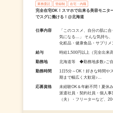
株式会社ビサーチ
業務委託
登録制
在宅・内職
完全在宅OK！スマホで出来る美容モニタ
でスグに働ける！@北海道
仕事内容
「このコスメ、自分の肌に
気になる…」 そんな気持ち
化粧品・健康食品・サプリ
給与
時給1,500円以上（完全出来高
勤務地
北海道等 ◆勤務地多数♪ご
勤務時間
1日5分～OK！好きな時間や
期まで幅広く大歓迎♪…
応募資格
未経験OK＆年齢不問！夏休
派遣社員・契約社員・個人
（夫）・フリーターなど、20