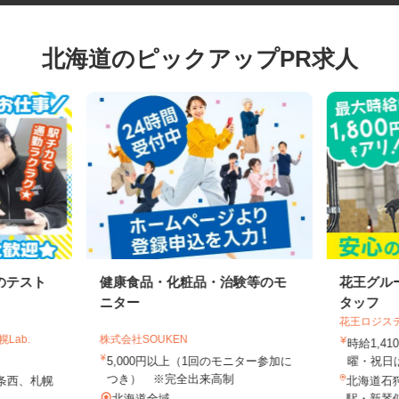
北海道のピックアップPR求人
のテスト
健康食品・化粧品・治験等のモ
花王グ
ニター
タッフ
花王ロジ
Lab.
株式会社SOUKEN
時給1,
5,000円以上（1回のモニター参加に
曜・祝日
つき） ※完全出来高制