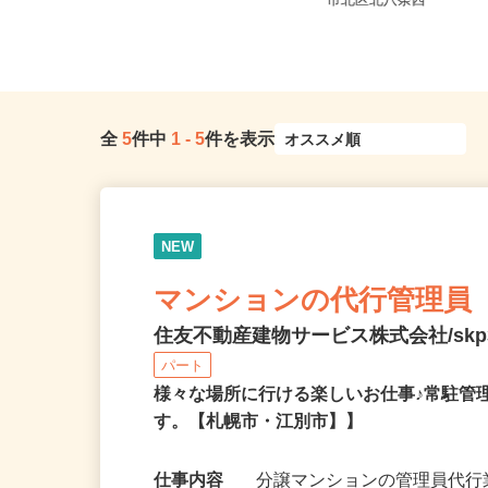
北海道石狩市新港南2-718-6（「手稲
北海道札幌市中央区北
駅・新琴似駅・麻生駅」か...
市北区北八条西
全
5
件中
1
-
5
件を表示
NEW
マンションの代行管理員
住友不動産建物サービス株式会社/skp3
パート
様々な場所に行ける楽しいお仕事♪常駐管
す。【札幌市・江別市】】