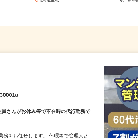
二条西、札幌
北海道石
北海道全域
駅・新
0001a
理員さんがお休み等で不在時の代行勤務で