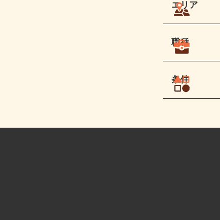
エリア
職種
条件